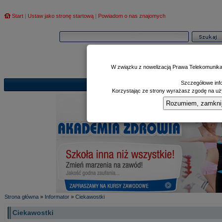
Start
|
Ustaw jako stronę startową
|
Powiadom o nas znajomych
W związku z nowelizacją Prawa Telekomunika
Szczegółowe info
Informator
Poczekalnia
Zd
|
|
Korzystając ze strony wyrażasz zgodę na uży
Rozumiem, zamknij i
Strona główna
»
Informator
»
Ciekawostki
Ciekawostki