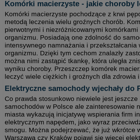
Komórki macierzyste - jakie choroby 
Komórki macierzyste pochodzące z krwi pęp
metodą leczenia wielu groźnych chorób. Kom
pierwotnymi i niezróżnicowanymi komórkami 
organizmu. Posiadają one zdolność do samo
intensywnego namnażania i przekształcania
organizmu. Dzięki tym cechom znalazły zas
można nimi zastąpić tkankę, która uległa zn
wyniku choroby. Przeszczep komórek macier
leczyć wiele ciężkich i groźnych dla zdrowia 
Elektryczne samochody wjechały do P
Co prawda stosunkowo niewiele jest jeszcze
samochodów w Polsce ale zainteresowanie ni
miasta wykazują inicjatywę wspierania firm i
elektrycznym napędem, jako wyraz przeciwd
smogu. Można podejrzewać, że już wkrótce w
Warszawa czy Kraków pojawi się więcej elek