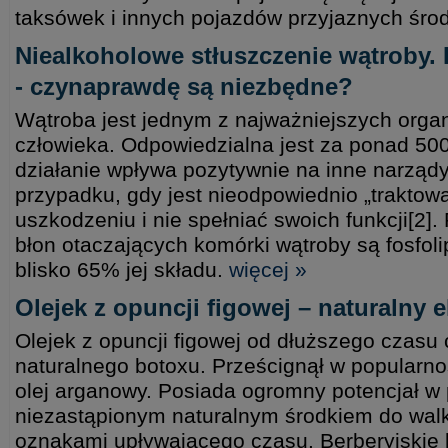
taksówek i innych pojazdów przyjaznych śro
Niealkoholowe stłuszczenie wątroby. 
- czynaprawdę są niezbędne?
Wątroba jest jednym z najważniejszych org
człowieka. Odpowiedzialna jest za ponad 500 
działanie wpływa pozytywnie na inne narząd
przypadku, gdy jest nieodpowiednio „traktow
uszkodzeniu i nie spełniać swoich funkcji[
błon otaczających komórki wątroby są fosfolip
blisko 65% jej składu.
więcej »
Olejek z opuncji figowej – naturalny e
Olejek z opuncji figowej od dłuższego czasu
naturalnego botoxu. Prześcignął w popularn
olej arganowy. Posiada ogromny potencjał w pi
niezastąpionym naturalnym środkiem do walk
oznakami upływającego czasu. Berberyjskie 