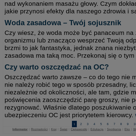
nad wykonaniem masażu głowy. Czym dokładn
jakie przynosi efekty dla naszego zdrowia i
Woda zasadowa – Twój sojusznik
Czy wiesz, że woda może być panaceum na
organizmu lub znacząco wesprzeć Twoją od
brzmi to jak fantastyka, jednak znana niezby
zasadowa ma taką moc. Przekonaj się o tym
Czy warto oszczędzać na OC?
Oszczędzać warto zawsze – co do tego nie m
nie należy robić tego w sposób przesadny, l
niezależnie od okoliczności, ale tam, gdzie 
poświęcenia zaoszczędzić parę groszy, nie p
rezygnować. Właśnie dlatego poszukiwanie 
ubezpieczeniu OC jest priorytetem kierowcy.
1
2
3
4
5
6
7
8
9
1
Informator
|
Rozmaitości
|
Kraj
|
Świat
|
Ciekawostki
|
Edukacja
|
Spotkania
|
Eko
|
W