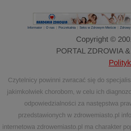
Informator
|
O nas
|
Poczekalnia
|
Seks w Zdrowym Mieście
|
Zdrowy
Copyright © 20
PORTAL ZDROWIA &
Polity
Czytelnicy powinni zwracać się do specjal
jakimkolwiek chorobom, w celu ich diagnozo
odpowiedzialności za następstwa pra
przedstawionych w zdrowemiasto.pl infor
internetowa zdrowemiasto.pl ma charakter po