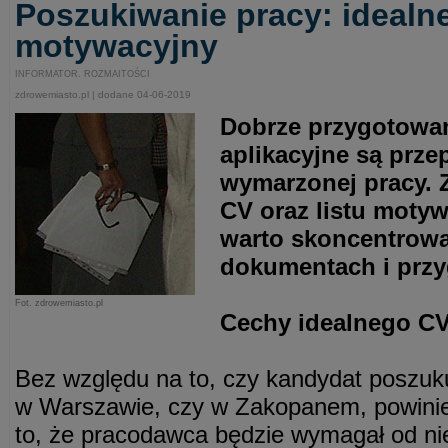
Poszukiwanie pracy: idealne 
motywacyjny
INFORMATOR. ROZMAITOŚCI
zdrowemiasto.pl | dodane 04-06-2019
Dobrze przygotowa
aplikacyjne są prze
wymarzonej pracy. 
CV oraz listu moty
warto skoncentrowa
dokumentach i przyg
Fot. zdrowemiasto.pl
Cechy idealnego C
Bez względu na to, czy kandydat poszuk
w Warszawie, czy w Zakopanem, powinie
to, że pracodawca będzie wymagał od nie