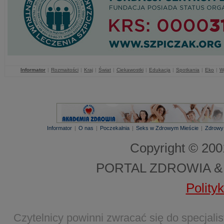
Informator
|
Rozmaitości
|
Kraj
|
Świat
|
Ciekawostki
|
Edukacja
|
Spotkania
|
Eko
|
W
Informator
|
O nas
|
Poczekalnia
|
Seks w Zdrowym Mieście
|
Zdrowy
Copyright © 20
PORTAL ZDROWIA &
Polity
Czytelnicy powinni zwracać się do specjal