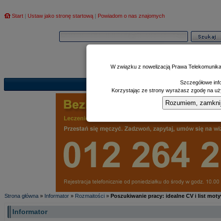
Start
|
Ustaw jako stronę startową
|
Powiadom o nas znajomych
W związku z nowelizacją Prawa Telekomunika
Szczegółowe info
Informator
Poczekalnia
Zd
|
|
Korzystając ze strony wyrażasz zgodę na uży
Rozumiem, zamknij i
Strona główna
»
Informator
»
Rozmaitości
»
Poszukiwanie pracy: idealne CV i list mot
Informator