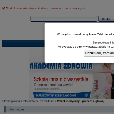
Start
|
Ustaw jako stronę startową
|
Powiadom o nas znajomych
W związku z nowelizacją Prawa Telekomunika
Szczegółowe info
Informator
Poczekalnia
Zd
|
|
Korzystając ze strony wyrażasz zgodę na uży
Rozumiem, zamknij i
Strona główna
»
Informator
»
Rozmaitości
»
Pakiet medyczny - prezent z głową!
Informator