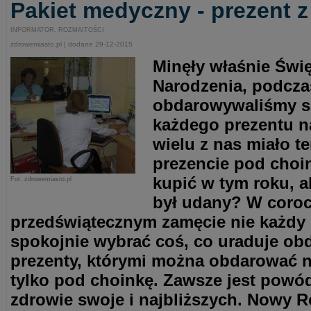
Pakiet medyczny - prezent z
INFORMATOR. ROZMAITOŚCI
zdrowemiasto.pl | dodane 29-12-2015
Minęły właśnie Świ
Narodzenia, podczas
obdarowywaliśmy si
każdego prezentu na
wielu z nas miało t
prezencie pod choi
kupić w tym roku, a
Fot. zdrowemiasto.pl
był udany? W coro
przedświątecznym zamęcie nie każdy z
spokojnie wybrać coś, co uraduje ob
prezenty, którymi można obdarować n
tylko pod choinkę. Zawsze jest powód
zdrowie swoje i najbliższych. Nowy R