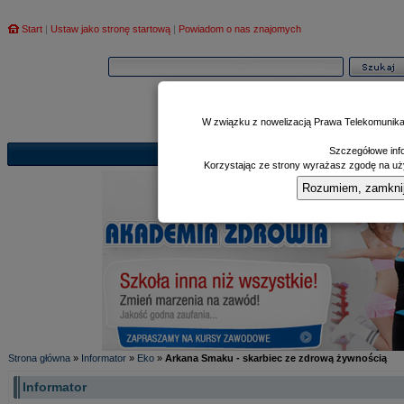
Start
|
Ustaw jako stronę startową
|
Powiadom o nas znajomych
W związku z nowelizacją Prawa Telekomunika
Szczegółowe info
Informator
Poczekalnia
Zd
|
|
Korzystając ze strony wyrażasz zgodę na uży
Rozumiem, zamknij i
Strona główna
»
Informator
»
Eko
»
Arkana Smaku - skarbiec ze zdrową żywnością
Informator