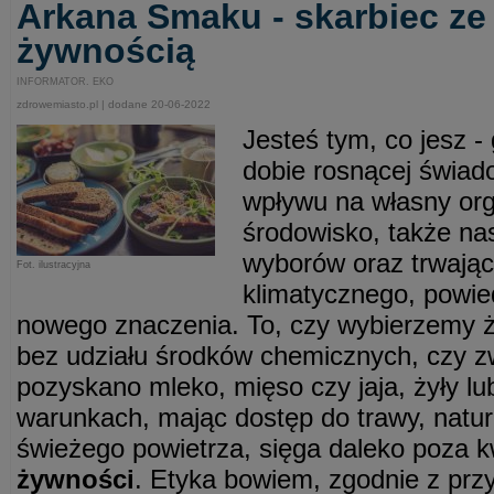
Arkana Smaku - skarbiec ze
żywnością
INFORMATOR. EKO
zdrowemiasto.pl | dodane 20-06-2022
Jesteś tym, co jesz -
dobie rosnącej świad
wpływu na własny org
środowisko, także na
wyborów oraz trwają
Fot. ilustracyjna
klimatycznego, powie
nowego znaczenia. To, czy wybierzemy
bez udziału środków chemicznych, czy zw
pozyskano mleko, mięso czy jaja, żyły l
warunkach, mając dostęp do trawy, natura
świeżego powietrza, sięga daleko poza 
żywności
. Etyka bowiem, zgodnie z pr