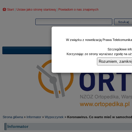
Start
|
Ustaw jako stronę startową
|
Powiadom o nas znajomych
W związku z nowelizacją Prawa Telekomunika
Szczegółowe info
Informator
Poczekalnia
Zd
|
|
Korzystając ze strony wyrażasz zgodę na uży
Rozumiem, zamknij i
Strona główna
»
Informator
»
Wypoczynek
»
Koronawirus. Co warto mieć w samochod
Informator