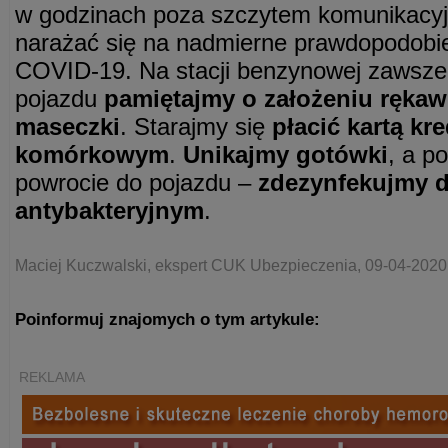
w godzinach poza szczytem komunikacyj
narażać się na nadmierne prawdopodobi
COVID-19. Na stacji benzynowej zawsze
pojazdu
pamiętajmy o założeniu rękawi
maseczki
. Starajmy się
płacić kartą kr
komórkowym
.
Unikajmy gotówki
, a po
powrocie do pojazdu –
zdezynfekujmy d
antybakteryjnym
.
Maciej Kuczwalski, ekspert CUK Ubezpieczenia, 09-04-2020
Poinformuj znajomych o tym artykule:
REKLAMA