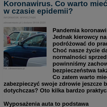
Koronawirus. Co warto mie
w czasie epidemii?
INFORMATOR. WYPOCZYNEK
zdrowemiasto.pl | dodane 09-04-2020
Pandemia koronawir
Jednak kierowcy na
podróżować do pra
Choć nasze życie da
normalności sprzed 
powinniśmy zachow
bezpieczeństwa takż
Fot. zdrowemiasto.pl
Co zatem warto mieć
zabezpieczyć swoje zdrowie jeszcze b
dotychczas? Oto kilka bardzo prakty
Wyposażenia auta to podstawa