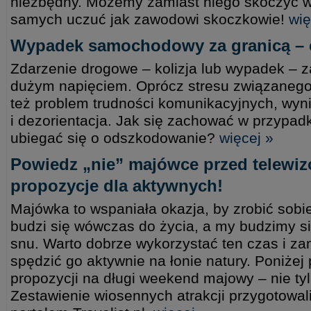
niezbędny. Możemy zamiast niego skoczyć w
samych uczuć jak zawodowi skoczkowie!
wię
Wypadek samochodowy za granicą – 
Zdarzenie drogowe – kolizja lub wypadek – z
dużym napięciem. Oprócz stresu związanego
też problem trudności komunikacyjnych, wyni
i dezorientacja. Jak się zachować w przypad
ubiegać się o odszkodowanie?
więcej »
Powiedz „nie” majówce przed telewi
propozycje dla aktywnych!
Majówka to wspaniała okazja, by zrobić sobi
budzi się wówczas do życia, a my budzimy s
snu. Warto dobrze wykorzystać ten czas i za
spędzić go aktywnie na łonie natury. Poniżej
propozycji na długi weekend majowy – nie ty
Zestawienie wiosennych atrakcji przygotowa