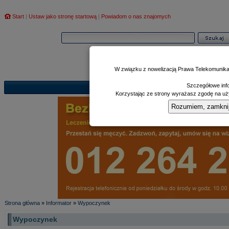
Start
|
Ustaw jako stronę startową
|
Powiadom o nas znajomych
W związku z nowelizacją Prawa Telekomunika
Szczegółowe info
Informator
Poczekalnia
Zd
|
|
Korzystając ze strony wyrażasz zgodę na uży
Rozumiem, zamknij i
Strona główna
»
Informator
»
Wypoczynek
Wypoczynek