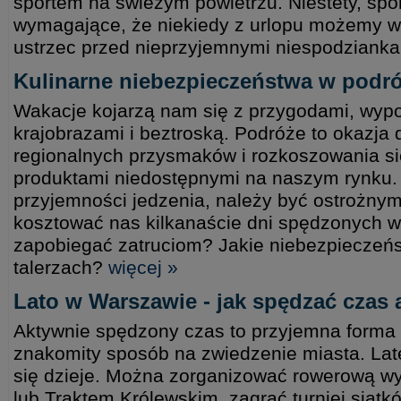
sportem na świeżym powietrzu. Niestety, sport
wymagające, że niekiedy z urlopu możemy wr
ustrzec przed nieprzyjemnymi niespodziank
Kulinarne niebezpieczeństwa w podr
Wakacje kojarzą nam się z przygodami, wyp
krajobrazami i beztroską. Podróże to okazja
regionalnych przysmaków i rozkoszowania s
produktami niedostępnymi na naszym rynku.
przyjemności jedzenia, należy być ostrożny
kosztować nas kilkanaście dni spędzonych w
zapobiegać zatruciom? Jakie niebezpieczeń
talerzach?
więcej »
Lato w Warszawie - jak spędzać czas
Aktywnie spędzony czas to przyjemna forma r
znakomity sposób na zwiedzenie miasta. L
się dzieje. Można zorganizować rowerową w
lub Traktem Królewskim, zagrać turniej siatk