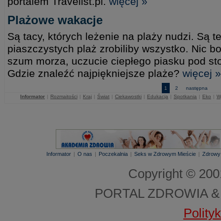
portalem Travelist.pl.
więcej »
Plażowe wakacje
Są tacy, których leżenie na plaży nudzi. Są te
piaszczystych plaż zrobiliby wszystko. Nic b
szum morza, uczucie ciepłego piasku pod sto
Gdzie znaleźć najpiękniejsze plaże?
więcej »
1
2
następna
Informator
|
Rozmaitości
|
Kraj
|
Świat
|
Ciekawostki
|
Edukacja
|
Spotkania
|
Eko
|
W
Informator
|
O nas
|
Poczekalnia
|
Seks w Zdrowym Mieście
|
Zdrowy
Copyright © 20
PORTAL ZDROWIA &
Polity