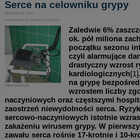
Serce na celowniku grypy
INFORMATOR. KRAJ
zdrowemiasto.pl | dodane 10-04-2026
Zaledwie 6% zaszcz
ok. pół miliona za
początku sezonu in
czyli alarmujące da
drastyczny wzrost r
kardiologicznych
[1]
na grypę bezpośred
Zdjęcie ilustracyjne
wzrostem liczby z
naczyniowych oraz częstszymi hospit
zaostrzeń niewydolności serca. Ryzy
sercowo-naczyniowych istotnie wzra
zakażeniu wirusem grypy. W pierwszy
zawału serca rośnie 17-krotnie i 10-k