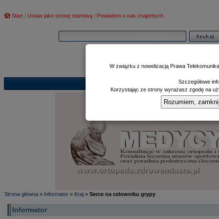
Start
|
Ustaw jako stronę startową
|
Powiadom o nas znajomych
W związku z nowelizacją Prawa Telekomunika
Szczegółowe info
Informator
Poczekalnia
Zd
|
|
Korzystając ze strony wyrażasz zgodę na uży
Rozumiem, zamknij i
Strona główna
»
Informator
»
Kraj
»
Serce na celowniku grypy
Informator