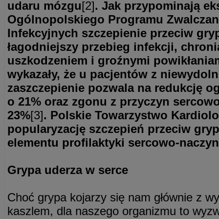
udaru mózgu
[2]
. Jak przypominają ek
Ogólnopolskiego Programu Zwalczan
Infekcyjnych szczepienie przeciw gry
łagodniejszy przebieg infekcji, chron
uszkodzeniem i groźnymi powikłania
wykazały, że u pacjentów z niewydoln
zaszczepienie pozwala na redukcję o
o 21% oraz zgonu z przyczyn sercow
23%
[3]
. Polskie Towarzystwo Kardiolo
popularyzację szczepień przeciw gryp
elementu profilaktyki sercowo-naczyn
Grypa uderza w serce
Choć grypa kojarzy się nam głównie z wy
kaszlem, dla naszego organizmu to wyz