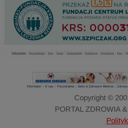
Informator
|
Rozmaitości
|
Kraj
|
Świat
|
Ciekawostki
|
Edukacja
|
Spotkania
|
Eko
|
W
Informator
|
O nas
|
Poczekalnia
|
Seks w Zdrowym Mieście
|
Zdrowy
Copyright © 20
PORTAL ZDROWIA &
Polity