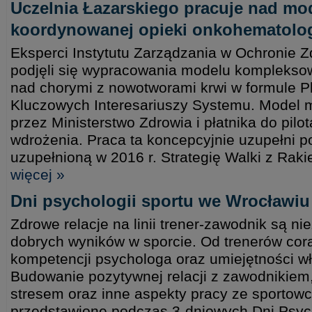
Uczelnia Łazarskiego pracuje nad m
koordynowanej opieki onkohematolog
Eksperci Instytutu Zarządzania w Ochronie Z
podjęli się wypracowania modelu kompleksow
nad chorymi z nowotworami krwi w formule P
Kluczowych Interesariuszy Systemu. Model 
przez Ministerstwo Zdrowia i płatnika do pilo
wdrożenia. Praca ta koncepcyjnie uzupełni p
uzupełnioną w 2016 r. Strategię Walki z Rak
więcej »
Dni psychologii sportu we Wrocławiu
Zdrowe relacje na linii trener-zawodnik są n
dobrych wyników w sporcie. Od trenerów cor
kompetencji psychologa oraz umiejętności 
Budowanie pozytywnej relacji z zawodnikiem,
stresem oraz inne aspekty pracy ze sportow
przedstawione podczas 3-dniowych Dni Psych