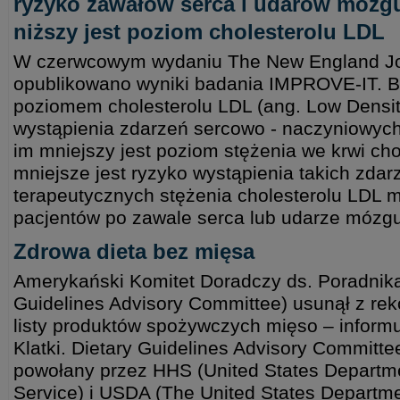
ryzyko zawałów serca i udarów mózgu 
niższy jest poziom cholesterolu LDL
W czerwcowym wydaniu The New England Jo
opublikowano wyniki badania IMPROVE-IT. 
poziomem cholesterolu LDL (ang. Low Density
wystąpienia zdarzeń sercowo - naczyniowych
im mniejszy jest poziom stężenia we krwi cho
mniejsze jest ryzyko wystąpienia takich zda
terapeutycznych stężenia cholesterolu LDL 
pacjentów po zawale serca lub udarze mózg
Zdrowa dieta bez mięsa
Amerykański Komitet Doradczy ds. Poradnika
Guidelines Advisory Committee) usunął z re
listy produktów spożywczych mięso – inform
Klatki. Dietary Guidelines Advisory Committe
powołany przez HHS (United States Departm
Service) i USDA (The United States Departmen