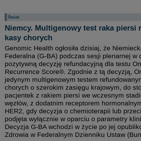
Świat
Niemcy. Multigenowy test raka piersi
kasy chorych
Genomic Health ogłosiła dzisiaj, że Niemie
Federalna (G-BA) podczas sesji plenarnej w
pozytywną decyzję refundacyjną dla testu O
Recurrence Score®. Zgodnie z tą decyzją, 
jedynym multigenowym testem refundowany
chorych o szerokim zasięgu krajowym, do st
pacjentek z rakiem piersi we wczesnym stad
węzłów, z dodatnim receptorem hormonalny
HER2, gdy decyzja o chemioterapii lub przec
podjęta wyłącznie w oparciu o parametry klini
Decyzja G-BA wchodzi w życie po jej opublik
Zdrowia w Federalnym Dzienniku Ustaw (Bu