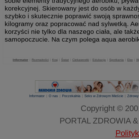
sobie elementy tradycyjnego aerobiku, pływa
korekcyjnej. Skierowany jest do osób w każd
szybko i skutecznie poprawić swoją sprawnoś
kilogramy oraz popracować nad sylwetką. Ae
korzyści nie tylko dla naszego ciała, ale ta
samopoczucie. Na czym polega aqua aerob
Informator
|
Rozmaitości
|
Kraj
|
Świat
|
Ciekawostki
|
Edukacja
|
Spotkania
|
Eko
|
W
Informator
|
O nas
|
Poczekalnia
|
Seks w Zdrowym Mieście
|
Zdrowy
Copyright © 20
PORTAL ZDROWIA &
Polity