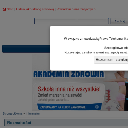
Start
|
Ustaw jako stronę startową
|
Powiadom o nas znajomych
W związku z nowelizacją Prawa Telekomunika
Szczegółowe info
Informator
Poczekalnia
Zd
|
|
Korzystając ze strony wyrażasz zgodę na uży
Rozumiem, zamknij i
Strona główna
»
Informator
Rozmaitości