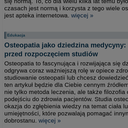
się normą. To, co dla wielu kilka lat temu by
czasach jest normą i korzysta z tego wiele 
jest apteka internetowa.
więcej »
Edukacja
Osteopatia jako dziedzina medycyny:
przed rozpoczęciem studiów
Osteopatia to fascynująca i rozwijająca się 
odgrywa coraz ważniejszą rolę w opiece zdro
studiowanie osteopatii lub chcesz dowiedzieć
ten artykuł będzie dla Ciebie cennym źródłem
nie tylko metoda leczenia, ale także filozofi
podejściu do zdrowia pacjentów. Studia oste
okazja do zgłębienia wiedzy na temat ciała l
umiejętności, które pozwalają pomagać inny
dobrostanu.
więcej »