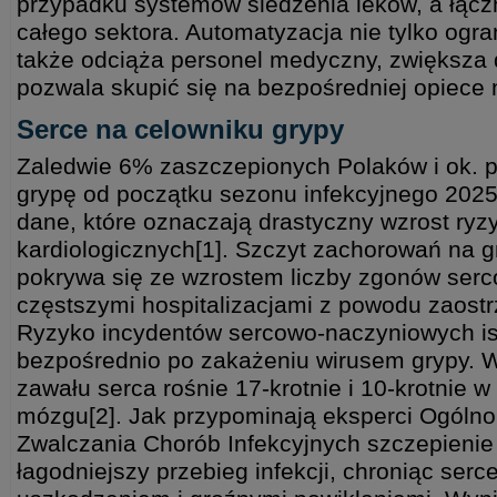
przypadku systemów śledzenia leków, a łączn
całego sektora. Automatyzacja nie tylko ogra
także odciąża personel medyczny, zwiększa 
pozwala skupić się na bezpośredniej opiece
Serce na celowniku grypy
Zaledwie 6% zaszczepionych Polaków i ok. p
grypę od początku sezonu infekcyjnego 2025
dane, które oznaczają drastyczny wzrost ryz
kardiologicznych[1]. Szczyt zachorowań na 
pokrywa się ze wzrostem liczby zgonów ser
częstszymi hospitalizacjami z powodu zaostr
Ryzyko incydentów sercowo-naczyniowych is
bezpośrednio po zakażeniu wirusem grypy. 
zawału serca rośnie 17-krotnie i 10-krotnie 
mózgu[2]. Jak przypominają eksperci Ogóln
Zwalczania Chorób Infekcyjnych szczepienie
łagodniejszy przebieg infekcji, chroniąc serc