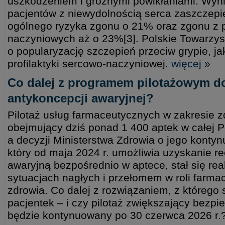
uszkodzeniem i groźnymi powikłaniami. Wyni
pacjentów z niewydolnością serca zaszczepi
ogólnego ryzyka zgonu o 21% oraz zgonu z 
naczyniowych aż o 23%[3]. Polskie Towarzys
o popularyzację szczepień przeciw grypie, j
profilaktyki sercowo-naczyniowej.
więcej »
Co dalej z programem pilotażowym d
antykoncepcji awaryjnej?
Pilotaż usług farmaceutycznych w zakresie z
obejmujący dziś ponad 1 400 aptek w całej 
a decyzji Ministerstwa Zdrowia o jego kontyn
który od maja 2024 r. umożliwia uzyskanie r
awaryjną bezpośrednio w aptece, stał się r
sytuacjach nagłych i przełomem w roli farm
zdrowia. Co dalej z rozwiązaniem, z którego s
pacjentek – i czy pilotaż zwiększający bezp
będzie kontynuowany po 30 czerwca 2026 r.