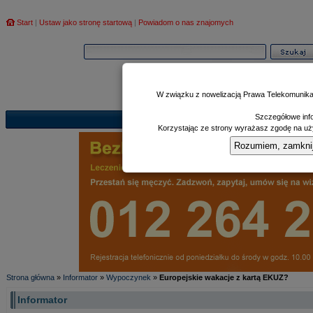
Start
|
Ustaw jako stronę startową
|
Powiadom o nas znajomych
W związku z nowelizacją Prawa Telekomunika
Szczegółowe info
Informator
Poczekalnia
Zd
|
|
Korzystając ze strony wyrażasz zgodę na uży
Rozumiem, zamknij i
Strona główna
»
Informator
»
Wypoczynek
»
Europejskie wakacje z kartą EKUZ?
Informator