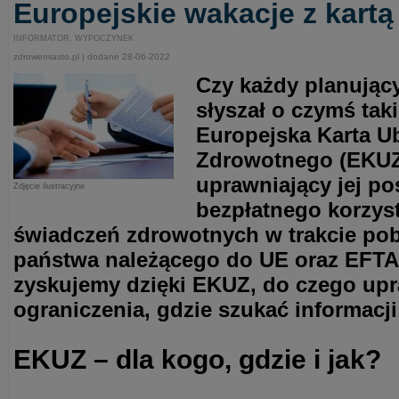
Europejskie wakacje z kart
INFORMATOR. WYPOCZYNEK
zdrowemiasto.pl | dodane 28-06-2022
Czy każdy planując
słyszał o czymś tak
Europejska Karta U
Zdrowotnego (EKUZ
uprawniający jej po
Zdjęcie ilustracyjne
bezpłatnego korzys
świadczeń zdrowotnych w trakcie pob
państwa należącego do UE oraz EFTA
zyskujemy dzięki EKUZ, do czego upr
ograniczenia, gdzie szukać informacji
EKUZ – dla kogo, gdzie i jak?