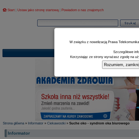
Start
|
Ustaw jako stronę startową
|
Powiadom o nas znajomych
W związku z nowelizacją Prawa Telekomunika
Szczegółowe info
Informator
Poczekalnia
Zd
|
|
Korzystając ze strony wyrażasz zgodę na uży
Rozumiem, zamknij i
Strona główna
»
Informator
»
Ciekawostki
»
Suche oko - syndrom oka biurowego
Informator