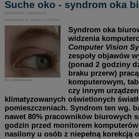
Suche oko - syndrom oka b
INFORMATOR. CIEKAWOSTKI
zdrowemiasto.pl | dodane 01-04-2019
Syndrom oka biuro
widzenia komputero
Computer Vision S
zespoły objawów w
(ponad 2 godziny d
braku przerw) prac
komputerowym, tab
Fot. zdrowemiasto.pl
czy innym urządze
klimatyzowanych oświetlonych świat
pomieszczeniach. Syndrom ten wg. b
nawet 80% pracowników biurowych s
godzin przed monitorem komputerów i
nasilony u osób z niepełną korekcją