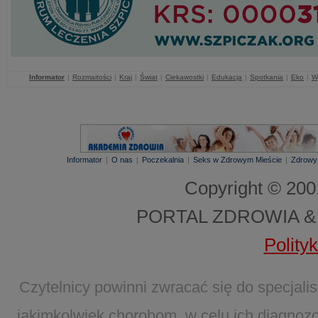
Informator
|
Rozmaitości
|
Kraj
|
Świat
|
Ciekawostki
|
Edukacja
|
Spotkania
|
Eko
|
W
Informator
|
O nas
|
Poczekalnia
|
Seks w Zdrowym Mieście
|
Zdrowy
Copyright © 20
PORTAL ZDROWIA &
Polity
Czytelnicy powinni zwracać się do specjal
jakimkolwiek chorobom, w celu ich diagnozo