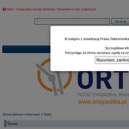
Start
|
Ustaw jako stronę startową
|
Powiadom o nas znajomych
W związku z nowelizacją Prawa Telekomunika
Szczegółowe info
Informator
Poczekalnia
Zd
|
|
Korzystając ze strony wyrażasz zgodę na uży
Rozumiem, zamknij i
Strona główna
»
Informator
»
Świat
Świat