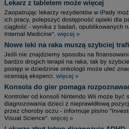
Lekarz z tabletem może więcej
Zaopatrując lekarzy rezydentów w iPady mo
ich pracy, polepszyć dostępność opieki dla p
ciągłość - wynika z badań, opublikowanych n
Internal Medicine".
więcej »
Nowe leki na raka muszą szybciej tra
Jeśli nie znajdziemy sposobu na finansowan
bardzo drogich terapii na raka, tak by szybciej
postęp w dziedzinie onkologii może uleć zn
oceniają eksperci.
więcej »
Konsola do gier pomaga rozpoznawać
Kontroler od konsoli Nintendo Wii może być
diagnozowania dzieci z nieprawidłową pozy
przez choroby oczu - informuje pismo "Inves
Visual Science".
więcej »
Lekarze zbyt łatwo diagnozują ADHD