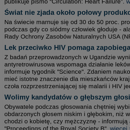
publikuje pismo “Circulation: Heart Failure”.
w
Świat nie zjada około połowy produ
Na świecie marnuje się od 30 do 50 proc. p
podczas gdy co siódmy człowiek głoduje - al
Rady Ochrony Zasobów Naturalnych USA (
Lek przeciwko HIV pomaga zapobiega
Z badań przeprowadzonych w Ugandzie wynik
antyretrowirusowa wspomaga działanie leków 
informuje tygodnik "Science". Zdaniem nauk
mieć istotne znaczenie dla mieszkańców kra
czoła rozprzestrzeniającej się malarii i HIV 
Wolimy kandydatów o głębszym głos
Obywatele podczas głosowania chętniej wyb
obdarzonych głosem niskim i głębokim, niż w
chodzi o kobietę, czy mężczyznę - informu
"Proceedings of the Royal Society B".
więcej 