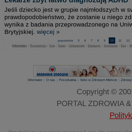
Jeśli dziecko jest w grupie najmłodszych w sw
prawdopodobieństwo, że zostanie u niego 
wynika z badania przeprowadzonego na Uniw
Brytyjskiej.
więcej »
poprzednia
5
6
7
8
9
10
11
12
Informator
|
Rozmaitości
|
Kraj
|
Świat
|
Ciekawostki
|
Edukacja
|
Spotkania
|
Eko
|
W
Informator
|
O nas
|
Poczekalnia
|
Seks w Zdrowym Mieście
|
Zdrowy
Copyright © 20
PORTAL ZDROWIA &
Polity