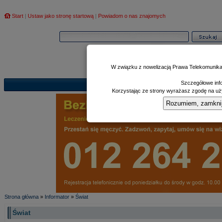
Start
|
Ustaw jako stronę startową
|
Powiadom o nas znajomych
W związku z nowelizacją Prawa Telekomunika
Szczegółowe info
Informator
Poczekalnia
Zd
|
|
Korzystając ze strony wyrażasz zgodę na uży
Rozumiem, zamknij i
Strona główna
»
Informator
»
Świat
Świat