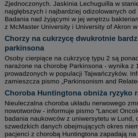
Zjednoczonych. Jaskinia Lechuguilla w stani
najgłębszych i najbardziej odizolowanych od l
Badania nad żyjącymi w jej wnętrzu bakteria
z McMaster University i University of Akron 
Chorzy na cukrzycę dwukrotnie bardzi
parkinsona
Osoby cierpiące na cukrzycę typu 2 są ponad
narażone na chorobę Parkinsona - wynika z 
prowadzonych w populacji Tajwańczyków. Inf
zamieszcza pismo „Parkinsonism and Relate
Choroba Huntingtona obniża ryzyko r
Nieuleczalna choroba układu nerwowego zmn
nowotworów - informuje pismo "Lancet Oncol
badania naukowców z uniwersytetu w Lund, o
szwedzkich danych obejmujących okres niema
pacjenci z chorobą Huntingtona zapadają na