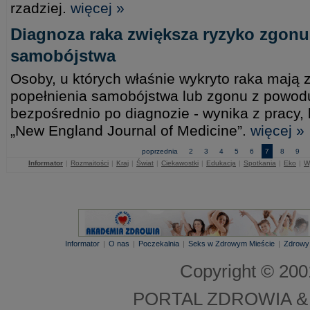
rzadziej.
więcej »
Diagnoza raka zwiększa ryzyko zgon
samobójstwa
Osoby, u których właśnie wykryto raka mają
popełnienia samobójstwa lub zgonu z powod
bezpośrednio po diagnozie - wynika z pracy,
„New England Journal of Medicine”.
więcej »
poprzednia
2
3
4
5
6
7
8
9
Informator
|
Rozmaitości
|
Kraj
|
Świat
|
Ciekawostki
|
Edukacja
|
Spotkania
|
Eko
|
W
Informator
|
O nas
|
Poczekalnia
|
Seks w Zdrowym Mieście
|
Zdrowy
Copyright © 20
PORTAL ZDROWIA &