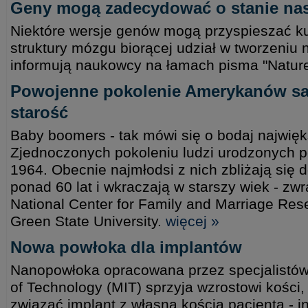
Geny mogą zadecydować o stanie nas
Niektóre wersje genów mogą przyspieszać k
struktury mózgu biorącej udział w tworzeni
informują naukowcy na łamach pisma "Natur
Powojenne pokolenie Amerykanów sa
starość
Baby boomers - tak mówi się o bodaj najwięk
Zjednoczonych pokoleniu ludzi urodzonych po
1964. Obecnie najmłodsi z nich zbliżają się d
ponad 60 lat i wkraczają w starszy wiek - z
National Center for Family and Marriage Re
Green State University.
więcej »
Nowa powłoka dla implantów
Nanopowłoka opracowana przez specjalistów 
of Technology (MIT) sprzyja wzrostowi kości
związać implant z własną kością pacjenta - 