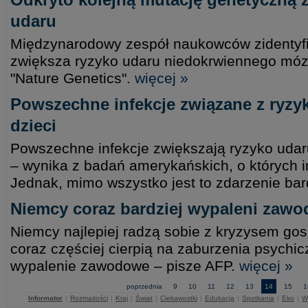
udaru
Międzynarodowy zespół naukowców zidentyfik
zwiększa ryzyko udaru niedokrwiennego móz
"Nature Genetics".
więcej »
Powszechne infekcje związane z ryz
dzieci
Powszechne infekcje zwiększają ryzyko udar
– wynika z badań amerykańskich, o których i
Jednak, mimo wszystko jest to zdarzenie bar
Niemcy coraz bardziej wypaleni zaw
Niemcy najlepiej radzą sobie z kryzysem go
coraz częściej cierpią na zaburzenia psychic
wypalenie zawodowe – pisze AFP.
więcej »
poprzednia
9
10
11
12
13
14
15
1
Informator
|
Rozmaitości
|
Kraj
|
Świat
|
Ciekawostki
|
Edukacja
|
Spotkania
|
Eko
|
W