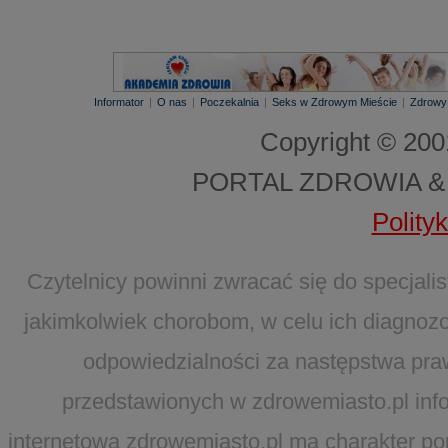
Informator
|
O nas
|
Poczekalnia
|
Seks w Zdrowym Mieście
|
Zdrowy
Copyright © 20
PORTAL ZDROWIA &
Polity
Czytelnicy powinni zwracać się do specjal
jakimkolwiek chorobom, w celu ich diagnozo
odpowiedzialności za następstwa pra
przedstawionych w zdrowemiasto.pl infor
internetowa zdrowemiasto.pl ma charakter po