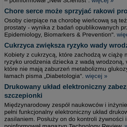
– poinformował „New Scientist”.
więcej »
Chore serce może sprzyjać rakowi pro
Osoby cierpiące na chorobę wieńcową są też
prostaty - wynika z badań opublikowanych p
Epidemiology, Biomarkers & Prevention".
wię
Cukrzyca zwiększa ryzyko wady wrodz
Kobiety z cukrzycą, które zachodzą w ciążę 
ryzyko urodzenia dziecka z wadą wrodzoną, 
które nie mają zaburzeń metabolizmu glukoz
łamach pisma „Diabetologia”.
więcej »
Drukowany układ elektroniczny zabez
szczepionki
Międzynarodowy zespół naukowców i inżynie
pełni funkcjonalny elektroniczny układ druk
zasilaniem. Posłuży on do kontroli żywnośc
poinformował magazyn Technology Review.