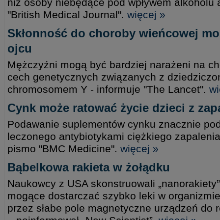
niż osoby niebędące pod wpływem alkoholu a
"British Medical Journal".
więcej »
Skłonność do choroby wieńcowej mo
ojcu
Mężczyźni mogą być bardziej narażeni na c
cech genetycznych związanych z dziedziczo
chromosomem Y - informuje "The Lancet".
wi
Cynk może ratować życie dzieci z zap
Podawanie suplementów cynku znacznie pod
leczonego antybiotykami ciężkiego zapalenia 
pismo "BMC Medicine".
więcej »
Bąbelkowa rakieta w żołądku
Naukowcy z USA skonstruowali „nanorakiety”
mogące dostarczać szybko leki w organizmie
przez słabe pole magnetyczne urządzeń do