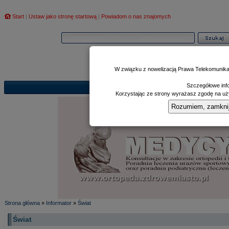
Start
|
Ustaw jako stronę startową
|
Powiadom o nas znajomych
W związku z nowelizacją Prawa Telekomunika
Szczegółowe info
Informator
Poczekalnia
Zd
|
|
Korzystając ze strony wyrażasz zgodę na uży
Rozumiem, zamknij i
Strona główna
»
Informator
»
Świat
Świat