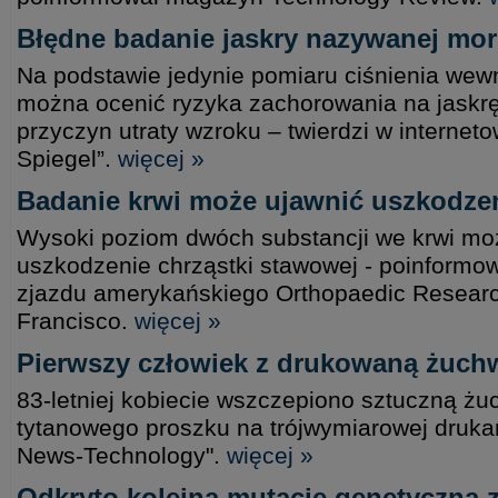
Błędne badanie jaskry nazywanej mo
Na podstawie jedynie pomiaru ciśnienia wewn
można ocenić ryzyka zachorowania na jaskrę
przyczyn utraty wzroku – twierdzi w interne
Spiegel”.
więcej »
Badanie krwi może ujawnić uszkodze
Wysoki poziom dwóch substancji we krwi m
uszkodzenie chrząstki stawowej - poinform
zjazdu amerykańskiego Orthopaedic Researc
Francisco.
więcej »
Pierwszy człowiek z drukowaną żuchw
83-letniej kobiecie wszczepiono sztuczną żu
tytanowego proszku na trójwymiarowej drukar
News-Technology".
więcej »
Odkryto kolejną mutację genetyczną 