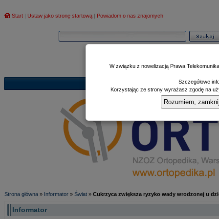
Start
|
Ustaw jako stronę startową
|
Powiadom o nas znajomych
W związku z nowelizacją Prawa Telekomunika
Szczegółowe info
Informator
Poczekalnia
Zd
|
|
Korzystając ze strony wyrażasz zgodę na uży
Rozumiem, zamknij i
Strona główna
»
Informator
»
Świat
»
Cukrzyca zwiększa ryzyko wady wrodzonej u dz
Informator