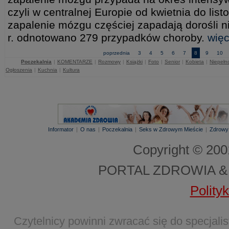
czyli w centralnej Europie od kwietnia do li
zapalenie mózgu częściej zapadają dorośli n
r. odnotowano 279 przypadków choroby.
więc
poprzednia
3
4
5
6
7
8
9
10
Poczekalnia
|
KOMENTARZE
|
Rozmowy
|
Książki
|
Foto
|
Senior
|
Kobieta
|
Niepełn
Ogłoszenia
|
Kuchnia
|
Kultura
Informator
|
O nas
|
Poczekalnia
|
Seks w Zdrowym Mieście
|
Zdrowy
Copyright © 20
PORTAL ZDROWIA &
Polity
Czytelnicy powinni zwracać się do specjal