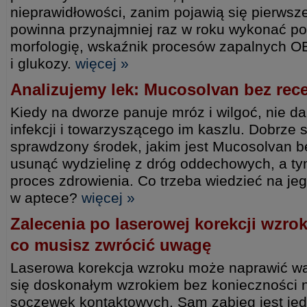
nieprawidłowości, zanim pojawią się pierws
powinna przynajmniej raz w roku wykonać p
morfologię, wskaźnik procesów zapalnych OB
i glukozy.
więcej »
Analizujemy lek: Mucosolvan bez rec
Kiedy na dworze panuje mróz i wilgoć, nie da
infekcji i towarzyszącego im kaszlu. Dobrze
sprawdzony środek, jakim jest Mucosolvan b
usunąć wydzielinę z dróg oddechowych, a t
proces zdrowienia. Co trzeba wiedzieć na je
w aptece?
więcej »
Zalecenia po laserowej korekcji wzr
co musisz zwrócić uwagę
Laserowa korekcja wzroku może naprawić wa
się doskonałym wzrokiem bez konieczności 
soczewek kontaktowych. Sam zabieg jest je