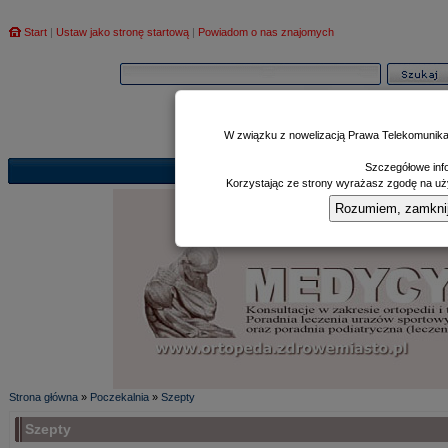
Start
|
Ustaw jako stronę startową
|
Powiadom o nas znajomych
W związku z nowelizacją Prawa Telekomunika
Szczegółowe info
Informator
Poczekalnia
Zd
|
|
Korzystając ze strony wyrażasz zgodę na uży
Rozumiem, zamknij i
Strona główna
»
Poczekalnia
»
Szepty
Szepty