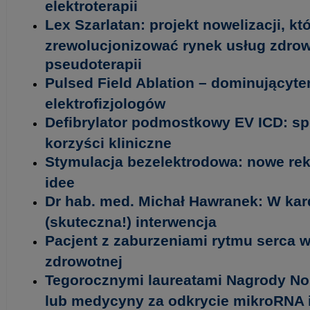
elektroterapii
Lex Szarlatan: projekt nowelizacji, k
zrewolucjonizować rynek usług zdro
pseudoterapii
Pulsed Field Ablation – dominującyte
elektrofizjologów
Defibrylator podmostkowy EV ICD: sp
korzyści kliniczne
Stymulacja bezelektrodowa: nowe rek
idee
Dr hab. med. Michał Hawranek: W kard
(skuteczna!) interwencja
Pacjent z zaburzeniami rytmu serca w
zdrowotnej
Tegorocznymi laureatami Nagrody Nobl
lub medycyny za odkrycie mikroRNA i 