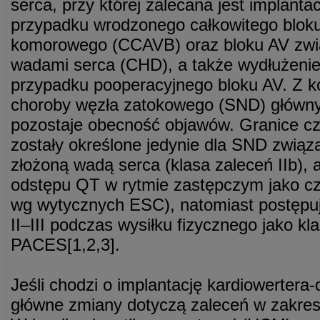
serca, przy której zalecana jest implanta
przypadku wrodzonego całkowitego blok
komorowego (CCAVB) oraz bloku AV zwi
wadami serca (CHD), a także wydłużeni
przypadku pooperacyjnego bloku AV. Z k
choroby węzła zatokowego (SND) główn
pozostaje obecność objawów. Granice czę
zostały określone jedynie dla SND związ
złożoną wadą serca (klasa zaleceń IIb),
odstępu QT w rytmie zastępczym jako czy
wg wytycznych ESC), natomiast postępuj
II–III podczas wysiłku fizycznego jako kl
PACES[1,2,3].
Jeśli chodzi o implantację kardiowertera-d
główne zmiany dotyczą zaleceń w zakresi