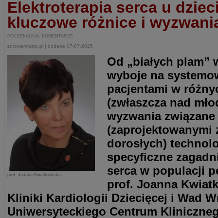
Elektroterapia serca u dziec
kluczowe różnice i wyzwani
POCZEKALNIA. KOMENTARZE
zdrowemiasto.pl | dodane 07-07-2025
Od „białych plam” 
wyboje na systemow
pacjentami w różn
(zwłaszcza nad mło
wyzwania związane
(zaprojektowanymi 
dorosłych) technol
specyficzne zagadni
serca w populacji p
prof. Joanna Kwiatkowska
prof. Joanna Kwiat
Kliniki Kardiologii Dziecięcej i Wad
Uniwersyteckiego Centrum Kliniczne