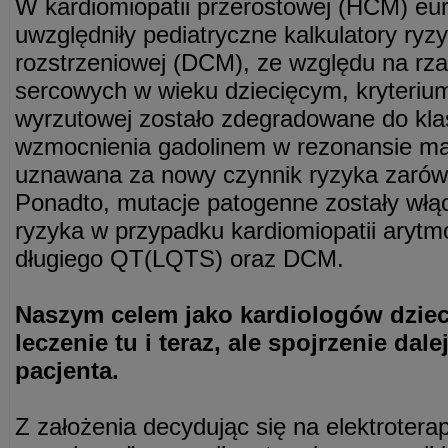
W kardiomiopatii przerostowej (HCM) eu
uwzględniły pediatryczne kalkulatory ryz
rozstrzeniowej (DCM), ze względu na rz
sercowych w wieku dziecięcym, kryterium n
wyrzutowej zostało zdegradowane do kla
wzmocnienia gadolinem w rezonansie ma
uznawana za nowy czynnik ryzyka zaró
Ponadto, mutacje patogenne zostały włąc
ryzyka w przypadku kardiomiopatii aryt
długiego QT(LQTS) oraz DCM.
Naszym celem jako kardiologów dzieci
leczenie tu i teraz, ale spojrzenie dal
pacjenta.
Z założenia decydując się na elektrotera