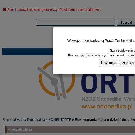
Start
|
Ustaw jako stronę startową
|
Powiadom o nas znajomych
W związku z nowelizacją Prawa Telekomunika
Szczegółowe info
Informator
Poczekalnia
Zd
|
|
Korzystając ze strony wyrażasz zgodę na uży
Rozumiem, zamknij i
Strona główna
»
Poczekalnia
»
KOMENTARZE
»
Elektroterapia serca u dzieci i dorosł
Poczekalnia