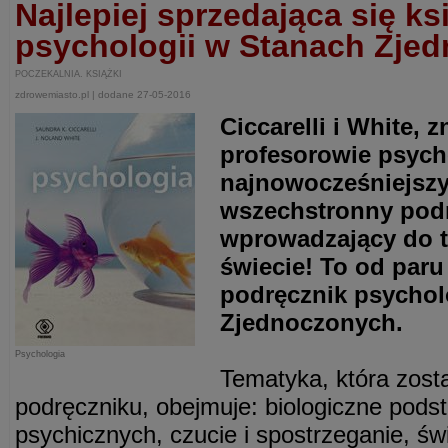
Najlepiej sprzedająca się ks
psychologii w Stanach Zje
POCZEKALNIA. KSIĄŻKI
zdrowemiasto.pl | dodane 27-05-2016
Ciccarelli i White, 
profesorowie psycho
najnowocześniejszy 
wszechstronny pod
wprowadzający do t
świecie! To od paru
podręcznik psychol
Zjednoczonych.
Psychologia
Tematyka, która zosta
podręczniku, obejmuje: biologiczne pod
psychicznych, czucie i spostrzeganie, ś