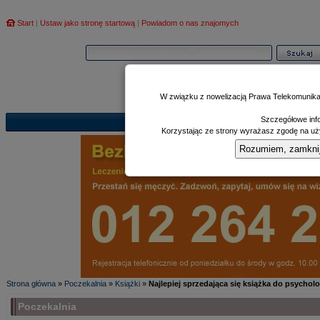
Start
|
Ustaw jako stronę startową
|
Powiadom o nas znajomych
W związku z nowelizacją Prawa Telekomunika
Szczegółowe info
Informator
Poczekalnia
Zd
|
|
Korzystając ze strony wyrażasz zgodę na uży
Rozumiem, zamknij i
Strona główna
»
Poczekalnia
»
Książki
»
Najlepiej sprzedająca się książka do psychol
Poczekalnia