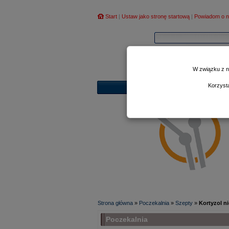
Start
|
Ustaw jako stronę startową
|
Powiadom o n
W związku z n
Korzyst
Strona główna
»
Poczekalnia
»
Szepty
»
Kortyzol n
Poczekalnia