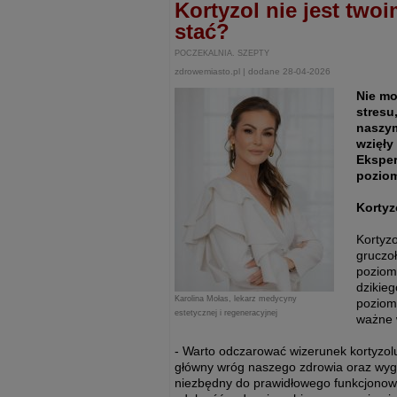
Kortyzol nie jest two
stać?
POCZEKALNIA. SZEPTY
zdrowemiasto.pl | dodane 28-04-2026
Nie mo
stresu
naszym
wzięły
Eksper
pozio
Kortyz
Kortyz
gruczoł
poziom 
dzikieg
Karolina Mołas, lekarz medycyny
poziom
estetycznej i regeneracyjnej
ważne w
- Warto odczarować wizerunek kortyzolu,
główny wróg naszego zdrowia oraz wyg
niezbędny do prawidłowego funkcjonow