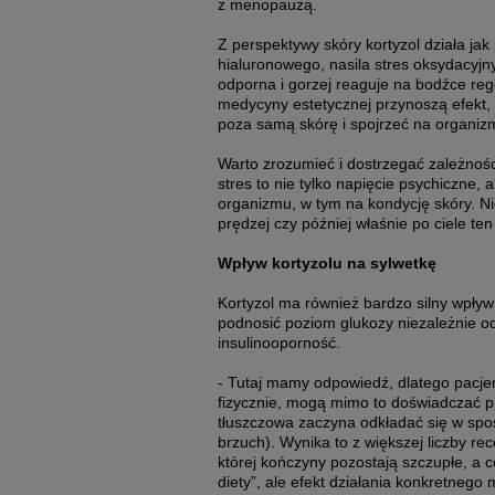
z menopauzą.
Z perspektywy skóry kortyzol działa ja
hialuronowego, nasila stres oksydacyjny 
odporna i gorzej reaguje na bodźce reg
medycyny estetycznej przynoszą efekt, a
poza samą skórę i spojrzeć na organizm
Warto zrozumieć i dostrzegać zależno
stres to nie tylko napięcie psychiczne,
organizmu, w tym na kondycję skóry. Nie
prędzej czy później właśnie po ciele te
Wpływ kortyzolu na sylwetkę
Kortyzol ma również bardzo silny wpływ
podnosić poziom glukozy niezależnie od 
insulinooporność.
- Tutaj mamy odpowiedź, dlatego pacjen
fizycznie, mogą mimo to doświadczać pr
tłuszczowa zaczyna odkładać się w spos
brzuch). Wynika to z większej liczby re
której kończyny pozostają szczupłe, a c
diety”, ale efekt działania konkretne