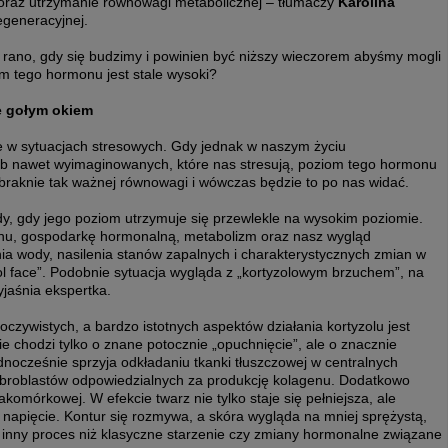
oraz utrzymanie równowagi metabolicznej – tłumaczy
Karolina
egeneracyjnej.
y rano, gdy się budzimy i powinien być niższy wieczorem abyśmy mogli
om tego hormonu jest stale wysoki?
e gołym okiem
e w sytuacjach stresowych. Gdy jednak w naszym życiu
lub nawet wyimaginowanych, które nas stresują, poziom tego hormonu
braknie tak ważnej równowagi i wówczas będzie to po nas widać.
dy, gdy jego poziom utrzymuje się przewlekle na wysokim poziomie.
nu, gospodarkę hormonalną, metabolizm oraz nasz wygląd
a wody, nasilenia stanów zapalnych i charakterystycznych zmian w
sol face”. Podobnie sytuacja wygląda z „kortyzolowym brzuchem”, na
yjaśnia ekspertka.
czywistych, a bardzo istotnych aspektów działania kortyzolu jest
e chodzi tylko o znane potocznie „opuchnięcie”, ale o znacznie
dnocześnie sprzyja odkładaniu tkanki tłuszczowej w centralnych
ibroblastów odpowiedzialnych za produkcję kolagenu. Dodatkowo
komórkowej. W efekcie twarz nie tylko staje się pełniejsza, ale
i napięcie. Kontur się rozmywa, a skóra wygląda na mniej sprężystą,
 inny proces niż klasyczne starzenie czy zmiany hormonalne związane