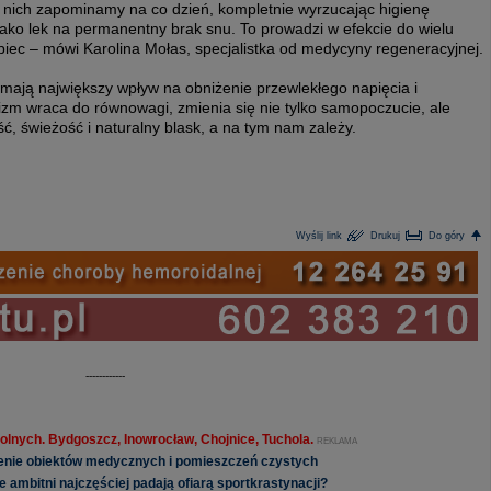
o nich zapominamy na co dzień, kompletnie wyrzucając higienę
 jako lek na permanentny brak snu. To prowadzi w efekcie do wielu
biec – mówi Karolina Mołas, specjalistka od medycyny regeneracyjnej.
 mają największy wpływ na obniżenie przewlekłego napięcia i
izm wraca do równowagi, zmienia się nie tylko samopoczucie, ale
ć, świeżość i naturalny blask, a na tym nam zależy.
Wyślij link
Drukuj
Do góry
------------
olnych. Bydgoszcz, Inowrocław, Chojnice, Tuchola.
REKLAMA
lenie obiektów medycznych i pomieszczeń czystych
 ambitni najczęściej padają ofiarą sportkrastynacji?