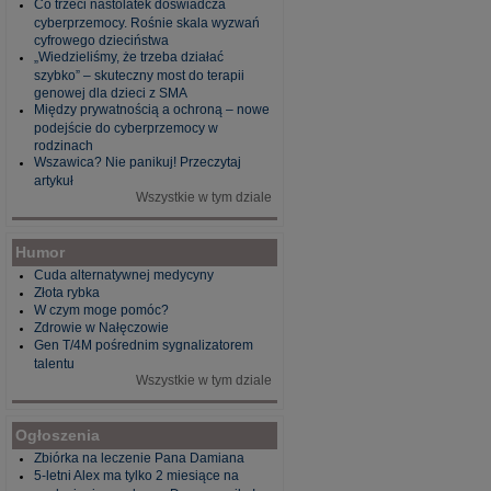
Co trzeci nastolatek doświadcza
cyberprzemocy. Rośnie skala wyzwań
cyfrowego dzieciństwa
„Wiedzieliśmy, że trzeba działać
szybko” – skuteczny most do terapii
genowej dla dzieci z SMA
Między prywatnością a ochroną – nowe
podejście do cyberprzemocy w
rodzinach
Wszawica? Nie panikuj! Przeczytaj
artykuł
Wszystkie w tym dziale
Humor
Cuda alternatywnej medycyny
Złota rybka
W czym moge pomóc?
Zdrowie w Nałęczowie
Gen T/4M pośrednim sygnalizatorem
talentu
Wszystkie w tym dziale
Ogłoszenia
Zbiórka na leczenie Pana Damiana
5-letni Alex ma tylko 2 miesiące na