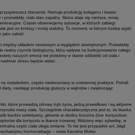
k przyspieszacz starzenia. Hamuje produkcję kolagenu i kwasu
i przewlekły, niski stan zapalny. Skóra staje się cieńsza, mniej
eneracyjne. Często obserwujemy sytuacje, w których zabiegi
le jest on krótszy i mniej stabilny. To moment, w którym trzeba wyjść
 jako całość.
ści między układem nerwowym a wyglądem zewnętrznym. Przewlekły
 ale realny czynnik biologiczny, który wpływa na funkcjonowanie całego
stety naszych emocji nie jesteśmy w stanie oddzielić od ciała i
n nadmiar stresu będzie widać.
 na metabolizm, często niedoceniany w codziennej praktyce. Potrafi
diety, nasilając produkcję glukozy w wątrobie i zwiększając
tki, które prowadzą zdrowy tryb życia, jedzą prawidłowo i są aktywne
zyrostu masy ciała. Szczególnie charakterystyczne jest to, że tkanka
ób bardzo selektywny, głównie w okolicy brzucha (tzw. kortyzolowi
ceptorów dla kortyzolu w tkance trzewnej. Widzimy więc sylwetkę, w
entralna część ciała ulega zmianie. To nie jest przypadek ani „błąd
go mechanizmu hormonalnego – mówi Karolina Mołas.