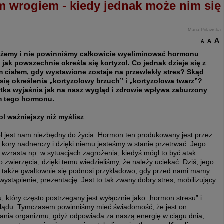
im wrogiem - kiedy jednak może nim się
Maria Poławska
A
A
A
żemy i nie powinniśmy całkowicie wyeliminować hormonu
, jak powszechnie określa się kortyzol. Co jednak dzieje się z
 ciałem, gdy wystawione zostaje na przewlekły stres? Skąd
 się określenia „kortyzolowy brzuch” i „kortyzolowa twarz”?
tka wyjaśnia jak na nasz wygląd i zdrowie wpływa zaburzony
m tego hormonu.
ol ważniejszy niż myślisz
ol jest nam niezbędny do życia. Hormon ten produkowany jest przez
 kory nadnerczy i dzięki niemu jesteśmy w stanie przetrwać. Jego
wzrasta np. w sytuacjach zagrożenia, kiedyś mógł to być atak
o zwierzęcia, dzięki temu wiedzieliśmy, że należy uciekać. Dziś, jego
 także gwałtownie się podnosi przykładowo, gdy przed nami mamy
ystąpienie, prezentację. Jest to tak zwany dobry stres, mobilizujący.
 który często postrzegany jest wyłącznie jako „hormon stresu” i
lądu. Tymczasem powinniśmy mieć świadomość, że jest on
ania organizmu, gdyż odpowiada za naszą energię w ciągu dnia,