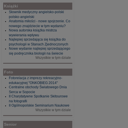
Książki
Słownik medyczny angielsko-polski
polsko-angielski
Anatomia miłości - nowe spojrzenie. Co
nowego znajdziecie w tym wydaniu?
Nowa autorska książka mistrza
wywierania wpływu
Najlepiej sprzedająca się książka do
psychologii w Stanach Zjednoczonych
Nowe wydanie najlepiej sprzedającego
się podręcznika biologii na świecie
Wszystkie w tym dziale
Foto
Fotorelacja z imprezy rekreacyjno-
edukacyjnej "ONKOBIEG 2014"
Centralne obchody Światowego Dnia
Serca w Sopocie
II Charytatywne Spotkanie Skitourowe
na fotografii
II Ogólnopolskie Seminarium Naukowe
Wszystkie w tym dziale
Senior