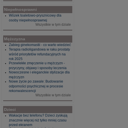
Niepełnosprawni
Wózek toaletowo-prysznicowy dla
osoby niepełnosprawnej
Wszystkie w tym dziale
Mężczyzna
Zabieg ginekomastii - co warto wiedzieć
Terapia radioligandowa w raku prostaty
wśród priorytetów refundacyjnych na
rok 2025
Przewlekłe zmęczenie u mężczyzn -
przyczyny, objawy i sposoby leczenia
Nowoczesne i eleganckie stylizacje dla
mężczyzn
Nowe życie po zawale: Budowanie
odporności psychicznej w procesie
rekonwalescencji
Wszystkie w tym dziale
Dzieci
Wakacje bez telefonu? Dzieci zyskują
znacznie więcej niż tylko mniej czasu
przed ekranem