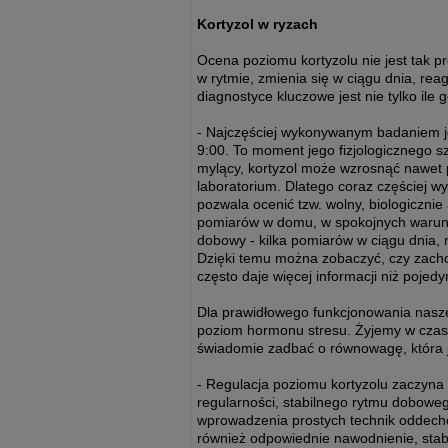
Kortyzol w ryzach
Ocena poziomu kortyzolu nie jest tak pr
w rytmie, zmienia się w ciągu dnia, rea
diagnostyce kluczowe jest nie tylko ile 
- Najczęściej wykonywanym badaniem je
9:00. To moment jego fizjologicznego 
mylący, kortyzol może wzrosnąć nawet
laboratorium. Dlatego coraz częściej wy
pozwala ocenić tzw. wolny, biologicznie
pomiarów w domu, w spokojnych warunk
dobowy - kilka pomiarów w ciągu dnia, 
Dzięki temu można zobaczyć, czy zacho
często daje więcej informacji niż pojed
Dla prawidłowego funkcjonowania nasz
poziom hormonu stresu. Żyjemy w czas
świadomie zadbać o równowagę, która j
- Regulacja poziomu kortyzolu zaczyna s
regularności, stabilnego rytmu dobowe
wprowadzenia prostych technik oddech
również odpowiednie nawodnienie, stab