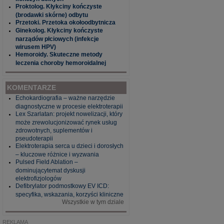
Proktolog. Kłykciny kończyste
(brodawki skórne) odbytu
Przetoki. Przetoka okołoodbytnicza
Ginekolog. Kłykciny kończyste
narządów płciowych (infekcje
wirusem HPV)
Hemoroidy. Skuteczne metody
leczenia choroby hemoroidalnej
KOMENTARZE
Echokardiografia – ważne narzędzie
diagnostyczne w procesie elektroterapii
Lex Szarlatan: projekt nowelizacji, który
może zrewolucjonizować rynek usług
zdrowotnych, suplementów i
pseudoterapii
Elektroterapia serca u dzieci i dorosłych
– kluczowe różnice i wyzwania
Pulsed Field Ablation –
dominującytemat dyskusji
elektrofizjologów
Defibrylator podmostkowy EV ICD:
specyfika, wskazania, korzyści kliniczne
Wszystkie w tym dziale
REKLAMA