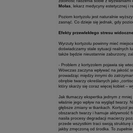
zdolność radzenia sobie z wyzwaniami 
Mołas
, lekarz medycyny estetycznej i r
Poziom kortyzolu jest naturalnie wyższ
zasnąć. Co dzieje się jednak, gdy pozi
Efekty przewlekłego stresu widoczn
Wyrzuty kortyzolu powinny mieć miejsc
doświadczamy stale sytuacji realnych 
także będzie nieustannie zaburzony, za
- Problem z kortyzolem pojawia się wte
Wówczas zaczyna wpływać na jakość s
prowadząc między innymi do zatrzymani
obrębie twarzy określanych jako „corti
który skarży się coraz więcej kobiet – w
Jak tłumaczy ekspertka jednym z mniej o
właśnie jego wpływ na wygląd twarzy. Ni
głębsze zmiany w tkankach. Kortyzol je
obszarach twarzy i hamuje aktywność f
nasila procesy degradacji macierzy poza
przede wszystkim traci swoją strukturę 
jakby zmęczoną od środka. To zupełnie