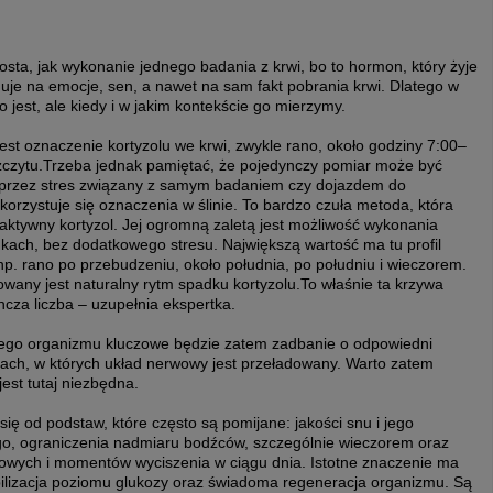
osta, jak wykonanie jednego badania z krwi, bo to hormon, który żyje
guje na emocje, sen, a nawet na sam fakt pobrania krwi. Dlatego w
go jest, ale kiedy i w jakim kontekście go mierzymy.
st oznaczenie kortyzolu we krwi, zwykle rano, około godziny 7:00–
szczytu.Trzeba jednak pamiętać, że pojedynczy pomiar może być
 przez stres związany z samym badaniem czy dojazdem do
korzystuje się oznaczenia w ślinie. To bardzo czuła metoda, która
 aktywny kortyzol. Jej ogromną zaletą jest możliwość wykonania
ach, bez dodatkowego stresu. Największą wartość ma tu profil
np. rano po przebudzeniu, około południa, po południu i wieczorem.
wany jest naturalny rytm spadku kortyzolu.To właśnie ta krzywa
yncza liczba – uzupełnia ekspertka.
ego organizmu kluczowe będzie zatem zadbanie o odpowiedni
ach, w których układ nerwowy jest przeładowany. Warto zatem
est tutaj niezbędna.
ię od podstaw, które często są pomijane: jakości snu i jego
go, ograniczenia nadmiaru bodźców, szczególnie wieczorem oraz
owych i momentów wyciszenia w ciągu dnia. Istotne znaczenie ma
ilizacja poziomu glukozy oraz świadoma regeneracja organizmu. Są