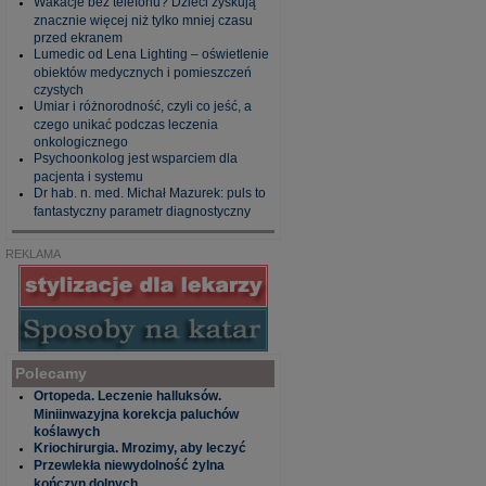
Wakacje bez telefonu? Dzieci zyskują
znacznie więcej niż tylko mniej czasu
przed ekranem
Lumedic od Lena Lighting – oświetlenie
obiektów medycznych i pomieszczeń
czystych
Umiar i różnorodność, czyli co jeść, a
czego unikać podczas leczenia
onkologicznego
Psychoonkolog jest wsparciem dla
pacjenta i systemu
Dr hab. n. med. Michał Mazurek: puls to
fantastyczny parametr diagnostyczny
REKLAMA
Polecamy
Ortopeda. Leczenie halluksów.
Miniinwazyjna korekcja paluchów
koślawych
Kriochirurgia. Mrozimy, aby leczyć
Przewlekła niewydolność żylna
kończyn dolnych