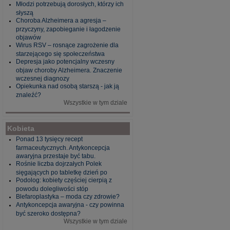
Młodzi potrzebują dorosłych, którzy ich
słyszą
Choroba Alzheimera a agresja –
przyczyny, zapobieganie i łagodzenie
objawów
Wirus RSV – rosnące zagrożenie dla
starzejącego się społeczeństwa
Depresja jako potencjalny wczesny
objaw choroby Alzheimera. Znaczenie
wczesnej diagnozy
Opiekunka nad osobą starszą - jak ją
znaleźć?
Wszystkie w tym dziale
Kobieta
Ponad 13 tysięcy recept
farmaceutycznych. Antykoncepcja
awaryjna przestaje być tabu.
Rośnie liczba dojrzałych Polek
sięgających po tabletkę dzień po
Podolog: kobiety częściej cierpią z
powodu dolegliwości stóp
Blefaroplastyka – moda czy zdrowie?
Antykoncepcja awaryjna - czy powinna
być szeroko dostępna?
Wszystkie w tym dziale