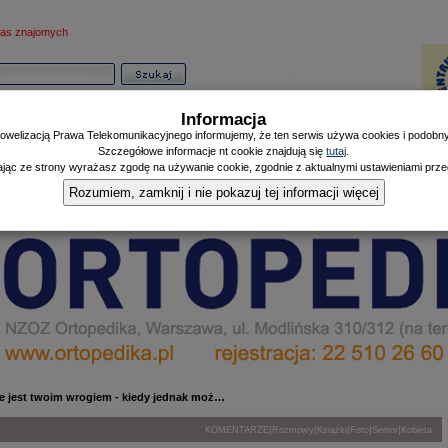
as znajomych
Informacja
owelizacją Prawa Telekomunikacyjnego informujemy, że ten serwis używa cookies i podobnyc
Szczegółowe informacje nt cookie znajdują się
tutaj
.
ając ze strony wyrażasz zgodę na używanie cookie, zgodnie z aktualnymi ustawieniami przeg
Informator
Poczekalnia
Zdrowy Mieszczanin
Doniesienia Listonosza
|
|
|
Rozumiem, zamknij i nie pokazuj tej informacji więcej
ie jest twoim wrogiem - kiedy jednak moż…
|
|
|
|
|
KOMENTARZE
Rozmowy
Książki
Foto
Senior
Kobieta