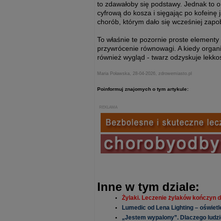
to zdawałoby się podstawy. Jednak to 
cyfrową do kosza i sięgając po kofeinę
chorób, którym dało się wcześniej zapo
To właśnie te pozornie proste elementy
przywrócenie równowagi. A kiedy organ
również wygląd - twarz odzyskuje lekkoś
Maria Poławska, 28-04-2026, zdrowemiasto.pl
Poinformuj znajomych o tym artykule:
REKLAMA
Inne w tym dziale:
Żylaki. Leczenie żylaków kończyn d
Lumedic od Lena Lighting – oświet
„Jestem wypalony”. Dlaczego ludzie