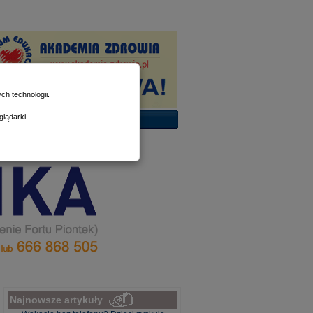
h technologii.
lądarki.
Najnowsze artykuły