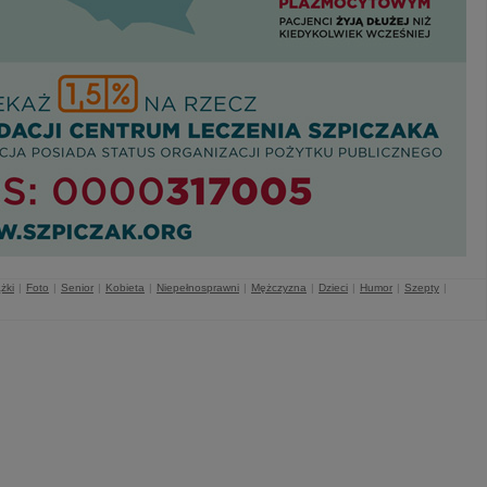
żki
|
Foto
|
Senior
|
Kobieta
|
Niepełnosprawni
|
Mężczyzna
|
Dzieci
|
Humor
|
Szepty
|