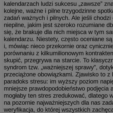
kalendarzach ludzi sukcesu „zawsze” zna
kolejne, ważne i pilne trzygodzinne spotk
zadań ważnych i pilnych. Ale jeśli chodzi
niepilne, jakim jest szeroko rozumiane db
się, że brakuje dla nich miejsca w tym
kalendarzu. Niestety, często oceniane są
i, mówiąc nieco przekornie oraz cyniczn
porównaniu z kilkumilionowym kontrakte
skupić, przegrywa na starcie. To klasycz
syndrom tzw. „ważniejszej sprawy”, doty
przeciążone obowiązkami. Zjawisko to z k
paradoks stresu: im wyższy poziom napi
mniejsze prawdopodobieństwo podjęcia a
mogłaby ten stres zredukować, dlatego w
na pozornie najważniejszych dla nas zada
weryfikacja, do której wszystkich zachę