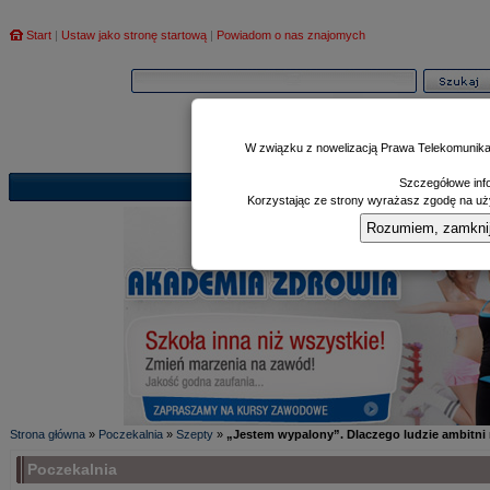
Start
|
Ustaw jako stronę startową
|
Powiadom o nas znajomych
W związku z nowelizacją Prawa Telekomunika
Szczegółowe info
Informator
Poczekalnia
Zd
|
|
Korzystając ze strony wyrażasz zgodę na uży
Rozumiem, zamknij i
Strona główna
»
Poczekalnia
»
Szepty
»
„Jestem wypalony”. Dlaczego ludzie ambitni
Poczekalnia