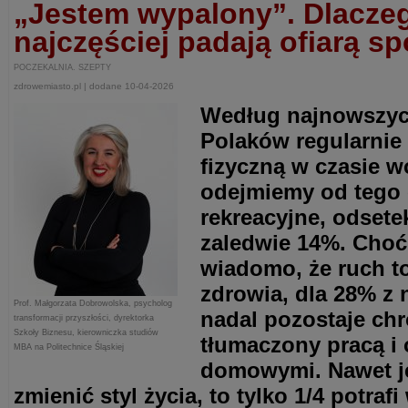
„Jestem wypalony”. Dlaczeg
najczęściej padają ofiarą sp
POCZEKALNIA. SZEPTY
zdrowemiasto.pl | dodane 10-04-2026
Według najnowszyc
Polaków regularnie
fizyczną w czasie w
odejmiemy od tego
rekreacyjne, odsete
zaledwie 14%. Cho
wiadomo, że ruch to
zdrowia, dla 28% 
Prof. Małgorzata Dobrowolska, psycholog
nadal pozostaje chr
transformacji przyszłości, dyrektorka
Szkoły Biznesu, kierowniczka studiów
tłumaczony pracą i
MBA na Politechnice Śląskiej
domowymi. Nawet j
zmienić styl życia, to tylko 1/4 potr