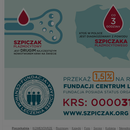
Poczekalnia
|
KOMENTARZE
|
Rozmowy
|
Książki
|
Foto
|
Senior
|
Kobieta
|
Niepełn