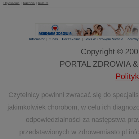
Ogłoszenia
|
Kuchnia
|
Kultura
Informator
|
O nas
|
Poczekalnia
|
Seks w Zdrowym Mieście
|
Zdrowy
Copyright © 20
PORTAL ZDROWIA &
Polity
Czytelnicy powinni zwracać się do specjal
jakimkolwiek chorobom, w celu ich diagnozo
odpowiedzialności za następstwa pra
przedstawionych w zdrowemiasto.pl infor