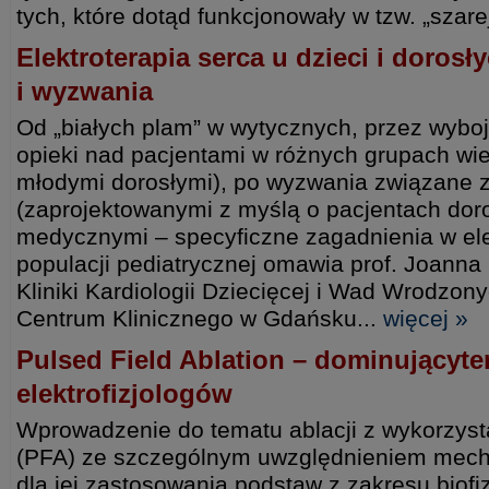
tych, które dotąd funkcjonowały w tzw. „szarej
Elektroterapia serca u dzieci i doros
i wyzwania
Od „białych plam” w wytycznych, przez wybo
opieki nad pacjentami w różnych grupach w
młodymi dorosłymi), po wyzwania związane 
(zaprojektowanymi z myślą o pacjentach dor
medycznymi – specyficzne zagadnienia w elek
populacji pediatrycznej omawia prof. Joanna
Kliniki Kardiologii Dziecięcej i Wad Wrodzo
Centrum Klinicznego w Gdańsku...
więcej »
Pulsed Field Ablation – dominującyte
elektrofizjologów
Wprowadzenie do tematu ablacji z wykorzyst
(PFA) ze szczególnym uwzględnieniem mech
dla jej zastosowania podstaw z zakresu biof