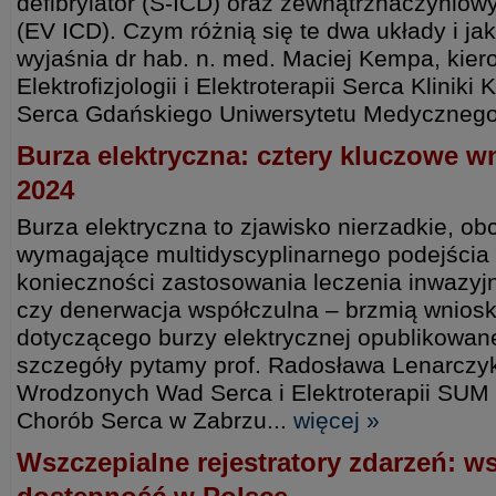
defibrylator (S-ICD) oraz zewnątrznaczyniowy
(EV ICD). Czym różnią się te dwa układy i ja
wyjaśnia dr hab. n. med. Maciej Kempa, kier
Elektrofizjologii i Elektroterapii Serca Kliniki K
Serca Gdańskiego Uniwersytetu Medyczneg
Burza elektryczna: cztery kluczowe w
2024
Burza elektryczna to zjawisko nierzadkie, ob
wymagające multidyscyplinarnego podejścia 
konieczności zastosowania leczenia inwazyjn
czy denerwacja współczulna – brzmią wnios
dotyczącego burzy elektrycznej opublikowan
szczegóły pytamy prof. Radosława Lenarczyka
Wrodzonych Wad Serca i Elektroterapii SUM
Chorób Serca w Zabrzu...
więcej »
Wszczepialne rejestratory zdarzeń: w