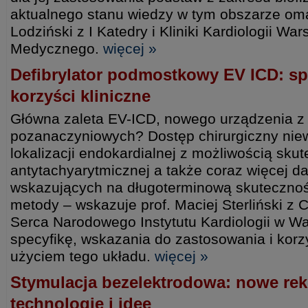
aktualnego stanu wiedzy w tym obszarze omaw
Lodziński z I Katedry i Kliniki Kardiologii W
Medycznego.
więcej »
Defibrylator podmostkowy EV ICD: sp
korzyści kliniczne
Główna zaleta EV-ICD, nowego urządzenia z
pozanaczyniowych? Dostęp chirurgiczny niew
lokalizacji endokardialnej z możliwością skut
antytachyarytmicznej a także coraz więcej da
wskazujących na długoterminową skuteczność
metody – wskazuje prof. Maciej Sterliński 
Serca Narodowego Instytutu Kardiologii w W
specyfikę, wskazania do zastosowania i korzyś
użyciem tego układu.
więcej »
Stymulacja bezelektrodowa: nowe re
technologie i idee