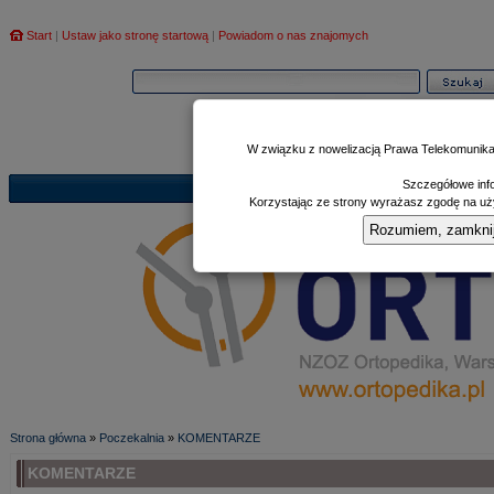
Start
|
Ustaw jako stronę startową
|
Powiadom o nas znajomych
W związku z nowelizacją Prawa Telekomunika
Szczegółowe info
Informator
Poczekalnia
Zd
|
|
Korzystając ze strony wyrażasz zgodę na uży
Rozumiem, zamknij i
Strona główna
»
Poczekalnia
»
KOMENTARZE
KOMENTARZE