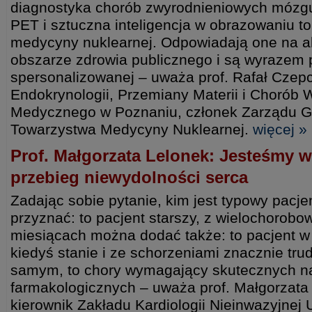
diagnostyka chorób zwyrodnieniowych mózg
PET i sztuczna inteligencja w obrazowaniu t
medycyny nuklearnej. Odpowiadają one na a
obszarze zdrowia publicznego i są wyrazem
spersonalizowanej – uważa prof. Rafał Czepcz
Endokrynologii, Przemiany Materii i Chorób
Medycznego w Poznaniu, członek Zarządu G
Towarzystwa Medycyny Nuklearnej.
więcej »
Prof. Małgorzata Lelonek: Jesteśmy 
przebieg niewydolności serca
Zadając sobie pytanie, kim jest typowy pacjen
przyznać: to pacjent starszy, z wielochorobo
miesiącach można dodać także: to pacjent w
kiedyś stanie i ze schorzeniami znacznie tru
samym, to chory wymagający skutecznych na
farmakologicznych – uważa prof. Małgorzat
kierownik Zakładu Kardiologii Nieinwazyjne