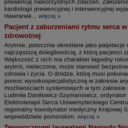
prewencję niekorzystnych zdarzeń. Założenia
kardiologii prewencyjnej i interwencyjnej wyj
Hawranek...
więcej »
Pacjent z zaburzeniami rytmu serca w
zdrowotnej
Arytmie, potocznie określane jako palpitacje 
najczęstszą dolegliwością, z którą pacjenci z
Większość z nich ma charakter łagodny roko
arytmii, nieleczona, może stanowić bezpośre
zdrowia i życia. O drodze, którą musi pokon
pomoc wysokospecjalistyczną w zakresie aryt
możliwościach systemowych w tym zakresie m
Ludmiła Daniłowicz-Szymanowicz, ordynator II 
Elektroterapii Serca Uniwersyteckiego Cent
regionalny koordynator medyczny Krajowej Si
województwie pomorskim.
więcej »
Tegorocznymi laureatami Nagrody Nob