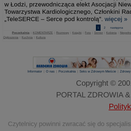
w Łodzi, przewodnicząca elekt Asocjacji Nie
Towarzystwa Kardiologicznego, Członkini Ra
„TeleSERCE – Serce pod kontrolą”.
więcej »
1
2
następna
Poczekalnia
|
KOMENTARZE
|
Rozmowy
|
Książki
|
Foto
|
Senior
|
Kobieta
|
Niepełn
Ogłoszenia
|
Kuchnia
|
Kultura
Informator
|
O nas
|
Poczekalnia
|
Seks w Zdrowym Mieście
|
Zdrowy
Copyright © 20
PORTAL ZDROWIA &
Polity
Czytelnicy powinni zwracać się do specjal