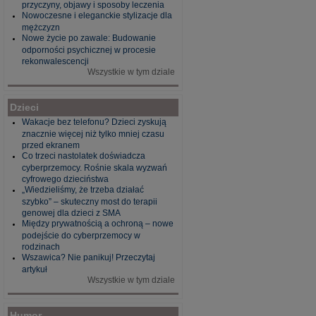
przyczyny, objawy i sposoby leczenia
Nowoczesne i eleganckie stylizacje dla
mężczyzn
Nowe życie po zawale: Budowanie
odporności psychicznej w procesie
rekonwalescencji
Wszystkie w tym dziale
Dzieci
Wakacje bez telefonu? Dzieci zyskują
znacznie więcej niż tylko mniej czasu
przed ekranem
Co trzeci nastolatek doświadcza
cyberprzemocy. Rośnie skala wyzwań
cyfrowego dzieciństwa
„Wiedzieliśmy, że trzeba działać
szybko” – skuteczny most do terapii
genowej dla dzieci z SMA
Między prywatnością a ochroną – nowe
podejście do cyberprzemocy w
rodzinach
Wszawica? Nie panikuj! Przeczytaj
artykuł
Wszystkie w tym dziale
Humor