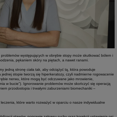
ie problemów występujących w obrębie stopy może skutkować bólem i
zenia, pękaniem skóry na piętach, a nawet ranami.
y jedną stronę ciała tak, aby odciążyć tą, która powoduje
 jednej stopie tworzą się hiperkeratozy, czyli nadmierne rogowacenie
obrębie nerwu, które mogą być odczuwane jako mrowienie,
ienia w bucie”). Ignorowanie problemów może skończyć się operacją
niem przodostopia i trwałymi zaburzeniami biomechaniki –
tod leczenia, które warto rozważyć w oparciu o nasze indywidualne
lizacji stawów, poprawie zakresu ruchu oraz korekcji ustawienia osi