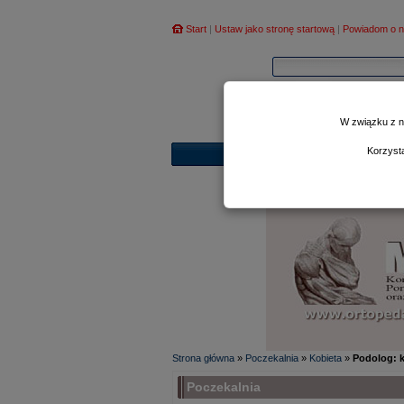
Start
|
Ustaw jako stronę startową
|
Powiadom o n
W związku z n
Korzyst
Strona główna
»
Poczekalnia
»
Kobieta
»
Podolog: k
Poczekalnia