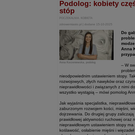
Podolog: kobiety częś
stóp
POCZEKALNIA. KOBIETA
zdrowemiasto.pl | dodane 15-10-2025
Do gab
proble
modzel
Anna K
przypa
Anna Korzeniewska, podolog
– W swo
proble
nieodpowiednim ustawieniem stopy. Tak
rozwojowych, złych nawyków oraz czynn
nieprawidłowości i związanych z nimi d
wszystko wystąpią – mówi pomolog An
Jak wyjaśnia specjalistka, nieprawidł
zaburzonym rozwojem kości, mięśni, wię
dojrzewania. Do drugiej grupy zaliczają
prawidłowej aktywności ruchowej oraz 
nieprawidłowym ustawieniem stopy ma zw
koślawość, osłabienie mięśni i więzadeł