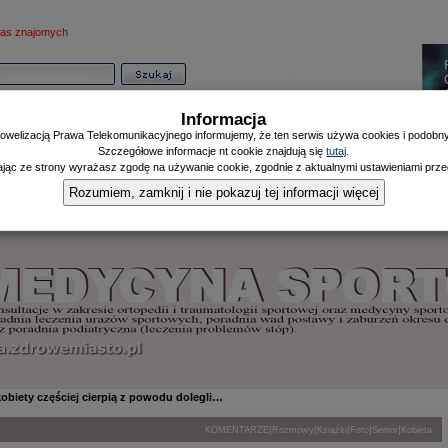
as znajomych
Informacja
owelizacją Prawa Telekomunikacyjnego informujemy, że ten serwis używa cookies i podobnyc
Szczegółowe informacje nt cookie znajdują się
tutaj
.
ając ze strony wyrażasz zgodę na używanie cookie, zgodnie z aktualnymi ustawieniami przeg
Informator
Poczekalnia
Zdrowy Mieszczanin
Doniesienia Listonosza
|
|
|
Rozumiem, zamknij i nie pokazuj tej informacji więcej
obiety częściej cierpią z powodu dolegli…
|
|
|
|
|
KOMENTARZE
Rozmowy
Książki
Foto
Senior
Kobieta