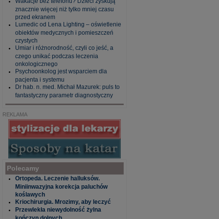
Wakacje bez telefonu? Dzieci zyskują
znacznie więcej niż tylko mniej czasu
przed ekranem
Lumedic od Lena Lighting – oświetlenie
obiektów medycznych i pomieszczeń
czystych
Umiar i różnorodność, czyli co jeść, a
czego unikać podczas leczenia
onkologicznego
Psychoonkolog jest wsparciem dla
pacjenta i systemu
Dr hab. n. med. Michał Mazurek: puls to
fantastyczny parametr diagnostyczny
REKLAMA
Polecamy
Ortopeda. Leczenie halluksów.
Miniinwazyjna korekcja paluchów
koślawych
Kriochirurgia. Mrozimy, aby leczyć
Przewlekła niewydolność żylna
kończyn dolnych