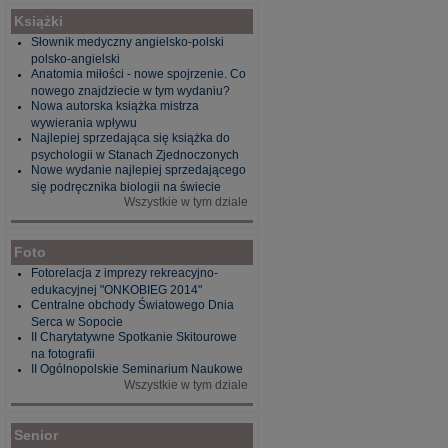
Książki
Słownik medyczny angielsko-polski
polsko-angielski
Anatomia miłości - nowe spojrzenie. Co
nowego znajdziecie w tym wydaniu?
Nowa autorska książka mistrza
wywierania wpływu
Najlepiej sprzedająca się książka do
psychologii w Stanach Zjednoczonych
Nowe wydanie najlepiej sprzedającego
się podręcznika biologii na świecie
Wszystkie w tym dziale
Foto
Fotorelacja z imprezy rekreacyjno-
edukacyjnej "ONKOBIEG 2014"
Centralne obchody Światowego Dnia
Serca w Sopocie
II Charytatywne Spotkanie Skitourowe
na fotografii
II Ogólnopolskie Seminarium Naukowe
Wszystkie w tym dziale
Senior