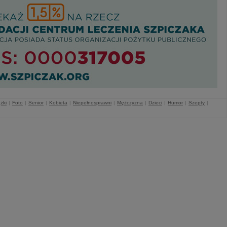
żki
|
Foto
|
Senior
|
Kobieta
|
Niepełnosprawni
|
Mężczyzna
|
Dzieci
|
Humor
|
Szepty
|