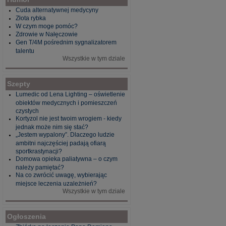
Cuda alternatywnej medycyny
Złota rybka
W czym moge pomóc?
Zdrowie w Nałęczowie
Gen T/4M pośrednim sygnalizatorem
talentu
Wszystkie w tym dziale
Szepty
Lumedic od Lena Lighting – oświetlenie
obiektów medycznych i pomieszczeń
czystych
Kortyzol nie jest twoim wrogiem - kiedy
jednak może nim się stać?
„Jestem wypalony”. Dlaczego ludzie
ambitni najczęściej padają ofiarą
sportkrastynacji?
Domowa opieka paliatywna – o czym
należy pamiętać?
Na co zwrócić uwagę, wybierając
miejsce leczenia uzależnień?
Wszystkie w tym dziale
Ogłoszenia