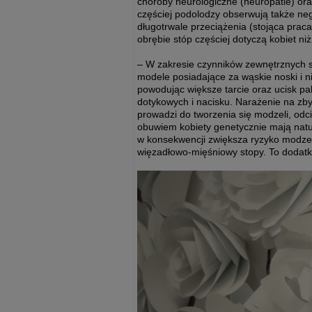
choroby neurologiczne (neuropatie) oraz
częściej podolodzy obserwują także neg
długotrwale przeciążenia (stojąca pra
obrębie stóp częściej dotyczą kobiet ni
– W zakresie czynników zewnętrznych 
modele posiadające za wąskie noski i n
powodując większe tarcie oraz ucisk p
dotykowych i nacisku. Narażenie na zb
prowadzi do tworzenia się modzeli, od
obuwiem kobiety genetycznie mają natur
w konsekwencji zwiększa ryzyko modzel
więzadłowo-mięśniowy stopy. To dodatk