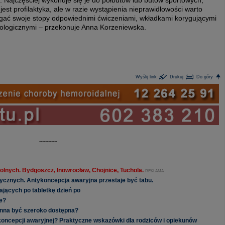
. Najczęściej wykonuje się je do półbutów lub butów sportowych,
st profilaktyka, ale w razie wystąpienia nieprawidłowości warto
gać swoje stopy odpowiednimi ćwiczeniami, wkładkami korygującymi
dologicznymi – przekonuje Anna Korzeniewska.
Wyślij link
Drukuj
Do góry
------------
olnych. Bydgoszcz, Inowrocław, Chojnice, Tuchola.
REKLAMA
ycznych. Antykoncepcja awaryjna przestaje być tabu.
ających po tabletkę dzień po
e?
inna być szeroko dostępna?
koncepcji awaryjnej? Praktyczne wskazówki dla rodziców i opiekunów