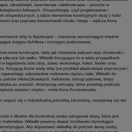
apia, ultradźwięki, laseroteraia i elektroterapia – pomoże w
dolegliwości bólowych. Ortopodologia, czyli projektowanie i
k ortopedycznych, a także elementów korekcyjnych służy z kolei
ności oraz poprawy biomechaniki chodu i biegu – wylicza Anna
echanice stóp to fizjoterapia – ćwiczenia wzmacniające mięśnie
iągające ścięgno Achillesa i rozcięgno podeszwowe.
wiczenia korekcyjne, takie jak chwytanie palcami stóp chusteczki i
na piłeczce lub wałku. Wkładki korygujące to w wielu przypadkach
 w łagodzeniu bólu stóp, stawu skokowego, kolan, bioder oraz
pa. Korygują liczne wady stóp (na przykład płaskostopie poprzeczne i
i zapewniając odpowiednie rozłożenie ciężaru ciała. Wkładki do
 palców młoteczkowatych, halluksów, ostrogi piętowej, stopy
laktyka po urazach. Amortyzują wstrząsy, które powstają podczas
ciążenia stawów i mięśni – mówi Anna Korzeniewska.
 wiązać się z indywidualną potrzebą zdrowotną, rozwojową czy też
odzi o idealne dla konkretnej osoby odciążenie stopy, które jest
h materiałów. Wkładki powinny dawać możliwości stymulujące,
 i amortyzujące. Aby dopasować wkładkę do potrzeb danej osoby,