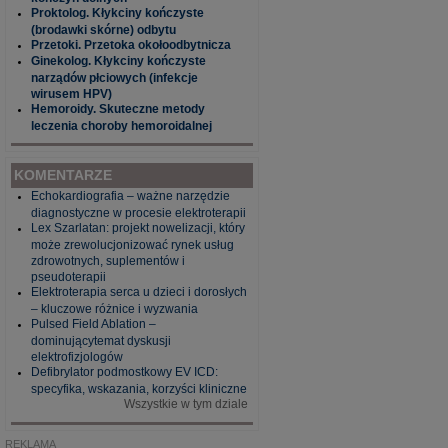
Proktolog. Kłykciny kończyste
(brodawki skórne) odbytu
Przetoki. Przetoka okołoodbytnicza
Ginekolog. Kłykciny kończyste
narządów płciowych (infekcje
wirusem HPV)
Hemoroidy. Skuteczne metody
leczenia choroby hemoroidalnej
KOMENTARZE
Echokardiografia – ważne narzędzie
diagnostyczne w procesie elektroterapii
Lex Szarlatan: projekt nowelizacji, który
może zrewolucjonizować rynek usług
zdrowotnych, suplementów i
pseudoterapii
Elektroterapia serca u dzieci i dorosłych
– kluczowe różnice i wyzwania
Pulsed Field Ablation –
dominującytemat dyskusji
elektrofizjologów
Defibrylator podmostkowy EV ICD:
specyfika, wskazania, korzyści kliniczne
Wszystkie w tym dziale
REKLAMA