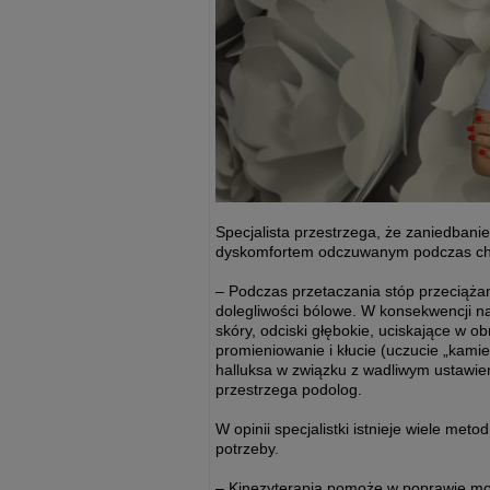
Specjalista przestrzega, że zaniedban
dyskomfortem odczuwanym podczas chod
– Podczas przetaczania stóp przeciążam
dolegliwości bólowe. W konsekwencji na
skóry, odciski głębokie, uciskające w 
promieniowanie i kłucie (uczucie „kam
halluksa w związku z wadliwym ustawie
przestrzega podolog.
W opinii specjalistki istnieje wiele me
potrzeby.
– Kinezyterapia pomoże w poprawie mobi