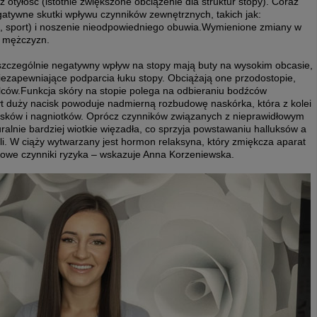
 otyłość (istotnie zwiększone obciążenie dla struktur stopy). Coraz
atywne skutki wpływu czynników zewnętrznych, takich jak:
ca, sport) i noszenie nieodpowiedniego obuwia.Wymienione zmiany w
ż mężczyzn.
szczególnie negatywny wpływ na stopy mają buty na wysokim obcasie,
iezapewniające podparcia łuku stopy. Obciążają one przodostopie,
alców.Funkcja skóry na stopie polega na odbieraniu bodźców
yt duży nacisk powoduje nadmierną rozbudowę naskórka, która z kolei
cisków i nagniotków. Oprócz czynników związanych z nieprawidłowym
alnie bardziej wiotkie więzadła, co sprzyja powstawaniu halluksów a
i. W ciąży wytwarzany jest hormon relaksyna, który zmiękcza aparat
owe czynniki ryzyka – wskazuje Anna Korzeniewska.