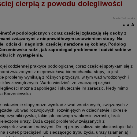
ciej cierpią z powodu dolegliwości
Marta Sułkowska
A
A
A
inetów podologicznych coraz częściej zgłaszają się osoby z
mami związanymi z nieprawidłowym ustawieniem stopy. Na
e, odciski i nagniotki częściej narażone są kobiety. Podolog
orzeniewska radzi, jak zapobiegać problemom i radzić sobie w
dku ich wystąpienia.
jej codziennej praktyce podologicznej coraz częściej spotykam się z
mami związanymi z nieprawidłową biomechaniką stopy, to jest
ie problemy wynikają z różnych przyczyn, w tym wad wrodzonych i
ików zewnętrznych. Warto wiedzieć, że znaczącej części
olegliwości można zapobiegać i skutecznie im zaradzić, kiedy mimo
na Korzeniewska.
owe ustawienie stopy może wynikać z wad wrodzonych, związanych z
zadeł lub wad rozwojowych, rozwiniętych w dzieciństwie i okresie
 się czynniki ryzyka, takie jak nadwaga w okresie wzrostu, brak
nieleczone urazy. Duża część problemów związanych z
iązek z wadami nabytymi. Do tej grupy zalicza się płaskostopie lub
 na skutek przeciążeń lub siedzącego trybu życia, urazy (złamania) i