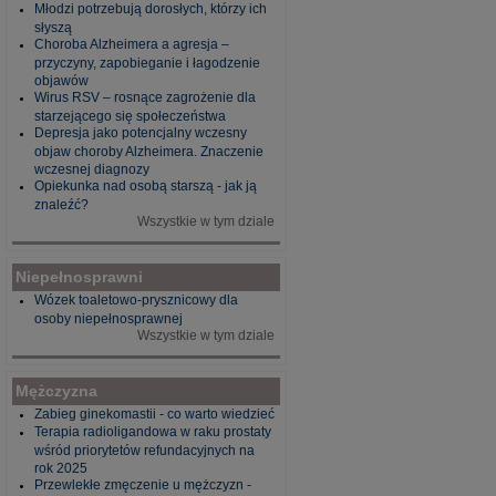
Młodzi potrzebują dorosłych, którzy ich
słyszą
Choroba Alzheimera a agresja –
przyczyny, zapobieganie i łagodzenie
objawów
Wirus RSV – rosnące zagrożenie dla
starzejącego się społeczeństwa
Depresja jako potencjalny wczesny
objaw choroby Alzheimera. Znaczenie
wczesnej diagnozy
Opiekunka nad osobą starszą - jak ją
znaleźć?
Wszystkie w tym dziale
Niepełnosprawni
Wózek toaletowo-prysznicowy dla
osoby niepełnosprawnej
Wszystkie w tym dziale
Mężczyzna
Zabieg ginekomastii - co warto wiedzieć
Terapia radioligandowa w raku prostaty
wśród priorytetów refundacyjnych na
rok 2025
Przewlekłe zmęczenie u mężczyzn -