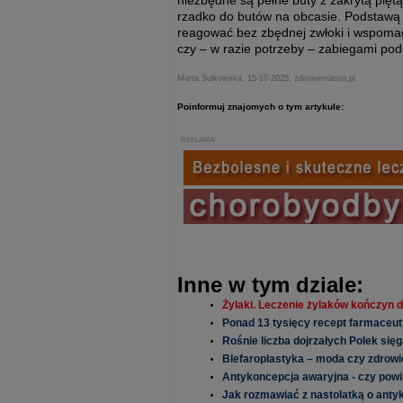
niezbędne są pełne buty z zakrytą piętą
rzadko do butów na obcasie. Podstawą je
reagować bez zbędnej zwłoki i wspoma
czy – w razie potrzeby – zabiegami po
Marta Sułkowska, 15-10-2025, zdrowemiasto.pl
Poinformuj znajomych o tym artykule:
REKLAMA
Inne w tym dziale:
Żylaki. Leczenie żylaków kończyn d
Ponad 13 tysięcy recept farmaceut
Rośnie liczba dojrzałych Polek sięg
Blefaroplastyka – moda czy zdrowi
Antykoncepcja awaryjna - czy pow
Jak rozmawiać z nastolatką o anty