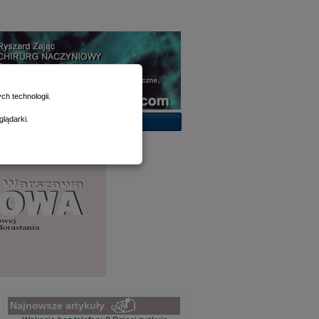
h technologii.
lądarki.
Najnowsze artykuły