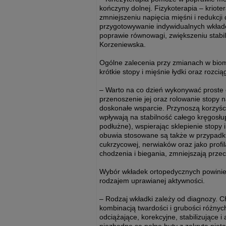
kończyny dolnej. Fizykoterapia – krioter
zmniejszeniu napięcia mięśni i redukcji 
przygotowywanie indywidualnych wkłade
poprawie równowagi, zwiększeniu stabil
Korzeniewska.
Ogólne zalecenia przy zmianach w biom
krótkie stopy i mięśnie łydki oraz rozc
– Warto na co dzień wykonywać proste ć
przenoszenie jej oraz rolowanie stopy 
doskonałe wsparcie. Przynoszą korzyści
wpływają na stabilność całego kręgosłu
podłużne), wspierając sklepienie stopy 
obuwia stosowane są także w przypadku
cukrzycowej, nerwiaków oraz jako profi
chodzenia i biegania, zmniejszają prze
Wybór wkładek ortopedycznych powinien
rodzajem uprawianej aktywności.
– Rodzaj wkładki zależy od diagnozy. Ch
kombinacją twardości i grubości różnyc
odciążające, korekcyjne, stabilizujące