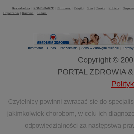
Poczekalnia
|
KOMENTARZE
|
Rozmowy
|
Książki
|
Foto
|
Senior
|
Kobieta
|
Niepełn
Ogłoszenia
|
Kuchnia
|
Kultura
Informator
|
O nas
|
Poczekalnia
|
Seks w Zdrowym Mieście
|
Zdrowy
Copyright © 20
PORTAL ZDROWIA &
Polity
Czytelnicy powinni zwracać się do specjal
jakimkolwiek chorobom, w celu ich diagnozo
odpowiedzialności za następstwa pra