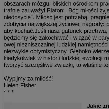
obszarach mózgu, bliskich ośrodkom prag
trafnie zauważył Platon: „Bóg miłości ży
niedosycie”. Miłość jest potrzebą, pragn
zdobycia największej życiowej nagrody: p
aby kochać.Jeśli nasz gatunek przetrwa, z
będziemy się zakochiwać i wiązać w pary.
owej niezniszczalnej ludzkiej namiętnośc
niezwykle optymistyczny. Głęboko wierzę
kiedykolwiek w historii ludzkiej ewolucji 
tworzyć szczęśliwe związki, to właśnie te
Wypijmy za miłość!
Helen Fisher
* * *
Jakie z