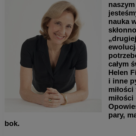
naszym 
jesteśm
nauka w
skłonno
„drugie
ewolucj
potrzeb
całym ś
Helen F
i inne 
miłości
miłości
Opowieś
pary, m
bok.