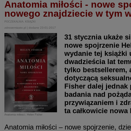
Anatomia miłości - nowe spo
nowego znajdziecie w tym 
POCZEKALNIA. KSIĄZKI
zdrowemiasto.pl | dodane 23-01-2017
31 stycznia ukaże s
nowe spojrzenie Hel
wydanie tej książki
dwadzieścia lat temu
tylko bestsellerem, 
dotyczącą seksualn
Fisher dalej jednak
badania nad pożąda
przywiązaniem i zdr
ta całkowicie nowa 
Anatomia miłosci. Helen Fisher
Anatomia miłości – nowe spojrzenie, dzi