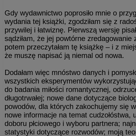
Gdy wydawnictwo poprosiło mnie o przy
wydania tej książki, zgodziłam się z rado
przywilej i łatwiznę. Pierwszą wersję pisa
sądziłam, że jej powtórne zredagowanie z
potem przeczytałam tę książkę – i z mie
że muszę napisać ją niemal od nowa.
Dodałam więc mnóstwo danych i pomysłó
wszystkich eksperymentów wykorzystuj
do badania miłości romantycznej, odrzuce
długotrwałej; nowe dane dotyczące biolo
powodów, dla których zakochujemy się w t
nowe informacje na temat cudzołóstwa, u
doboru płciowego i wyboru partnera; naj
statystyki dotyczące rozwodów; moją teo