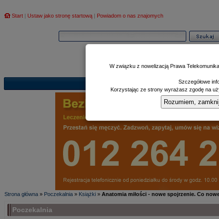
Start
|
Ustaw jako stronę startową
|
Powiadom o nas znajomych
W związku z nowelizacją Prawa Telekomunika
Szczegółowe info
Informator
Poczekalnia
Zd
|
|
Korzystając ze strony wyrażasz zgodę na uży
Rozumiem, zamknij i
Strona główna
»
Poczekalnia
»
Książki
»
Anatomia miłości - nowe spojrzenie. Co no
Poczekalnia