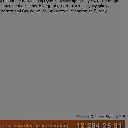
ng
to jeden z najwybitniejszych znawców spuścizny Świętej z Bingen.
 nauki medyczne św. Hildegardy, które okazują się wyjątkowo
horzeniami.Czy wiesz, że już co trzeci mieszkaniec Europy
Wyślij link
Drukuj
Do góry