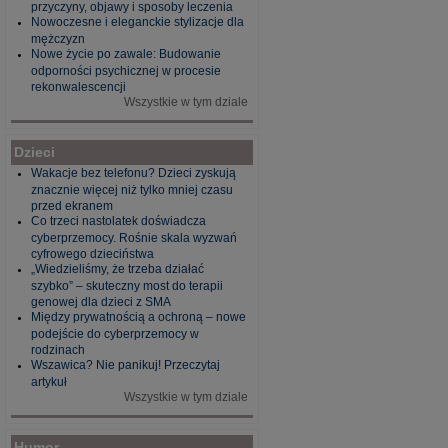
przyczyny, objawy i sposoby leczenia
Nowoczesne i eleganckie stylizacje dla
mężczyzn
Nowe życie po zawale: Budowanie
odporności psychicznej w procesie
rekonwalescencji
Wszystkie w tym dziale
Dzieci
Wakacje bez telefonu? Dzieci zyskują
znacznie więcej niż tylko mniej czasu
przed ekranem
Co trzeci nastolatek doświadcza
cyberprzemocy. Rośnie skala wyzwań
cyfrowego dzieciństwa
„Wiedzieliśmy, że trzeba działać
szybko” – skuteczny most do terapii
genowej dla dzieci z SMA
Między prywatnością a ochroną – nowe
podejście do cyberprzemocy w
rodzinach
Wszawica? Nie panikuj! Przeczytaj
artykuł
Wszystkie w tym dziale
Humor