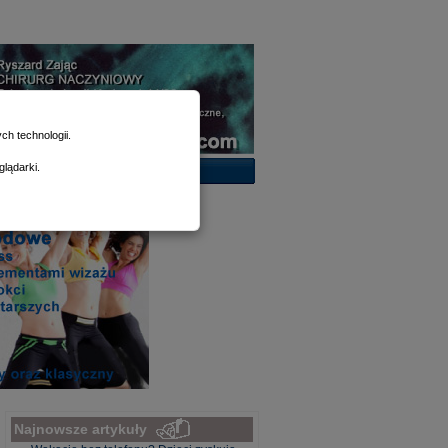
h technologii.
lądarki.
Najnowsze artykuły