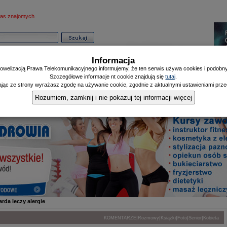
as znajomych
Informacja
owelizacją Prawa Telekomunikacyjnego informujemy, że ten serwis używa cookies i podobnyc
Szczegółowe informacje nt cookie znajdują się
tutaj
.
ając ze strony wyrażasz zgodę na używanie cookie, zgodnie z aktualnymi ustawieniami przeg
Informator
Poczekalnia
Zdrowy Mieszczanin
Doniesienia Listonosza
|
|
|
Rozumiem, zamknij i nie pokazuj tej informacji więcej
rda leczy alergie
|
|
|
|
|
KOMENTARZE
Rozmowy
Książki
Foto
Senior
Kobieta