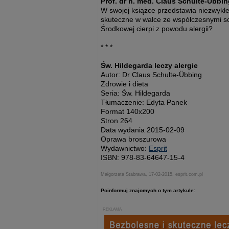
Prof. dr n. med. Claus Schulte-Übbi
W swojej książce przedstawia niezwykłe
skuteczne w walce ze współczesnymi sc
Środkowej cierpi z powodu alergii?
* * *
Św. Hildegarda leczy alergie
Autor: Dr Claus Schulte-Übbing
Zdrowie i dieta
Seria: Św. Hildegarda
Tłumaczenie: Edyta Panek
Format 140x200
Stron 264
Data wydania 2015-02-09
Oprawa broszurowa
Wydawnictwo:
Esprit
ISBN: 978-83-64647-15-4
Małgorzata Stabrawa, 17-02-2015, esprit.com.pl
Poinformuj znajomych o tym artykule:
REKLAMA