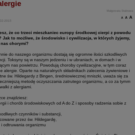
alergie
Małgorzata Stabrawa
A
A
A
-02-2015
esz, że co trzeci mieszkaniec europy środkowej cierpi z powodu
i? Jak to możliwe, że środowisko i cywilizacja, w których żyjemy,
 nas chorymi?
nnie do naszego organizmu dostają się ogromne ilości szkodliwych
ncji. Toksyny są w naszym jedzeniu i w ubraniach, w domach i w
jącym nas powietrzu. Powodują choroby cywilizacyjne, w tym coraz
e alergie. Oparte na naturalnych składnikach zalecenia żywieniowe i
ne św. Hildegardy z Bingen, średniowiecznej mniszki, uważa się za
teczniejszą metodę oczyszczania zatrutego organizmu, a co za tymm
 walki z alergiami.
ce znajdziesz:
lergii i chorób środowiskowych od A do Z i sposoby radzenia sobie z
kodliwych czynników i substancji,
acowane przez św. Hildegardę,
 i odtruwania organizmu