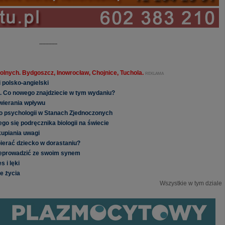
------------
olnych. Bydgoszcz, Inowrocław, Chojnice, Tuchola.
REKLAMA
 polsko-angielski
e. Co nowego znajdziecie w tym wydaniu?
wierania wpływu
do psychologii w Stanach Zjednoczonych
go się podręcznika biologii na świecie
kupiania uwagi
ierać dziecko w dorastaniu?
zeprowadzić ze swoim synem
 i lęki
e życia
Wszystkie w tym dziale