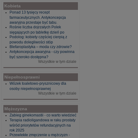
Kobieta
Ponad 13 tysięcy recept
farmaceutycznych. Antykoncepcja
awaryjna przestaje być tabu.
Rośnie liczba dojrzałych Polek
sięgających po tabletkę dzień po
Podolog: kobiety częściej cierpią z
powodu dolegliwości stóp
Blefaroplastyka – moda czy zdrowie?
Antykoncepcja awaryjna - czy powinna
być szeroko dostępna?
Wszystkie w tym dziale
Niepełnosprawni
Wózek toaletowo-prysznicowy dla
osoby niepełnosprawnej
Wszystkie w tym dziale
Mężczyzna
Zabieg ginekomastii - co warto wiedzieć
Terapia radioligandowa w raku prostaty
wśród priorytetów refundacyjnych na
rok 2025
Przewlekłe zmęczenie u mężczyzn -