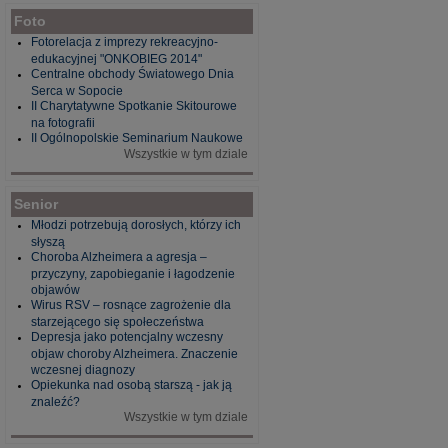
Foto
Fotorelacja z imprezy rekreacyjno-
edukacyjnej "ONKOBIEG 2014"
Centralne obchody Światowego Dnia
Serca w Sopocie
II Charytatywne Spotkanie Skitourowe
na fotografii
II Ogólnopolskie Seminarium Naukowe
Wszystkie w tym dziale
Senior
Młodzi potrzebują dorosłych, którzy ich
słyszą
Choroba Alzheimera a agresja –
przyczyny, zapobieganie i łagodzenie
objawów
Wirus RSV – rosnące zagrożenie dla
starzejącego się społeczeństwa
Depresja jako potencjalny wczesny
objaw choroby Alzheimera. Znaczenie
wczesnej diagnozy
Opiekunka nad osobą starszą - jak ją
znaleźć?
Wszystkie w tym dziale