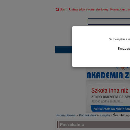
Start
|
Ustaw jako stronę startową
|
Powiadom o n
W związku z n
Korzyst
Strona główna
»
Poczekalnia
»
Książki
»
Św. Hildega
Poczekalnia