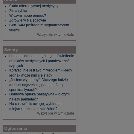
Cuda alternatywnej medycyny
Złota rybka
W czym moge pomóc?
Zdrowie w Nałęczowie
Gen T/4M pośrednim sygnalizatorem
talentu
Wszystkie w tym dziale
Szepty
Lumedic od Lena Lighting – oświetlenie
obiektów medycznych i pomieszczeń
czystych
Kortyzol nie jest twoim wrogiem - kiedy
jednak może nim się stać?
„Jestem wypalony”. Dlaczego ludzie
ambitni najczęściej padają ofiarą
sportkrastynacji?
Domowa opieka paliatywna – o czym
należy pamiętać?
Na co zwrócić uwagę, wybierając
miejsce leczenia uzależnień?
Wszystkie w tym dziale
Ogłoszenia