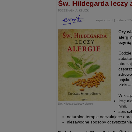
Św. Hildegarda leczy 
POCZEKALNIA. KSIĄŻKI
esprit.com.pl | dodane 17
Czy wi
alergi
czynią
Codzie
substa
otacza
częstsz
zdrowot
najsku
idzie –
W książ
listę a
Św. Hildegarda leczy alergie
nimi,
spis sz
naturalne terapie odczulające opr
niezawodne sposoby oczyszczania