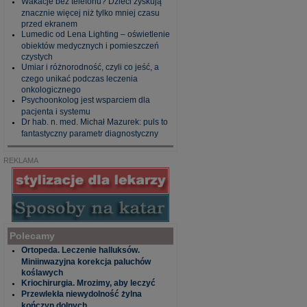
Wakacje bez telefonu? Dzieci zyskują
znacznie więcej niż tylko mniej czasu
przed ekranem
Lumedic od Lena Lighting – oświetlenie
obiektów medycznych i pomieszczeń
czystych
Umiar i różnorodność, czyli co jeść, a
czego unikać podczas leczenia
onkologicznego
Psychoonkolog jest wsparciem dla
pacjenta i systemu
Dr hab. n. med. Michał Mazurek: puls to
fantastyczny parametr diagnostyczny
REKLAMA
Polecamy
Ortopeda. Leczenie halluksów.
Miniinwazyjna korekcja paluchów
koślawych
Kriochirurgia. Mrozimy, aby leczyć
Przewlekła niewydolność żylna
kończyn dolnych