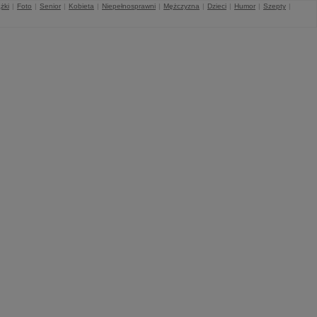
żki
|
Foto
|
Senior
|
Kobieta
|
Niepełnosprawni
|
Mężczyzna
|
Dzieci
|
Humor
|
Szepty
|