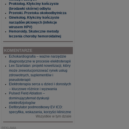
Proktolog. Kłykciny kończyste
(brodawki skórne) odbytu
Przetoki. Przetoka okołoodbytnicza
Ginekolog. Kłykciny kończyste
narządów płciowych (infekcje
wirusem HPV)
Hemoroidy. Skuteczne metody
leczenia choroby hemoroidalnej
KOMENTARZE
Echokardiografia – ważne narzędzie
diagnostyczne w procesie elektroterapii
Lex Szarlatan: projekt nowelizacji, który
może zrewolucjonizować rynek usług
zdrowotnych, suplementów i
pseudoterapii
Elektroterapia serca u dzieci i dorosłych
– kluczowe różnice i wyzwania
Pulsed Field Ablation –
dominującytemat dyskusji
elektrofizjologów
Defibrylator podmostkowy EV ICD:
specyfika, wskazania, korzyści kliniczne
Wszystkie w tym dziale
REKLAMA