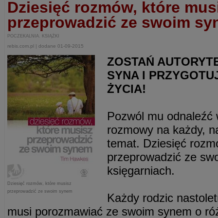
Dziesięć rozmów, które mus
przeprowadzić ze swoim s
POCZEKALNIA. KSIĄŻKI
rebis.com.pl | dodane 01-09-2015
ZOSTAŃ AUTORYT
SYNA I PRZYGOTU
ŻYCIA!
Pozwól mu odnaleźć w
rozmowy na każdy, na
temat. Dziesięć rozm
przeprowadzić ze sw
księgarniach.
Dziesięć rozmów, które musisz
przeprowadzić ze swoim synem
Każdy rodzic nastolet
musi porozmawiać ze swoim synem o ró