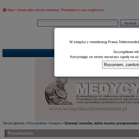
Start
|
Ustaw jako stronę startową
|
Powiadom o nas znajomych
W związku z nowelizacją Prawa Telekomunika
Szczegółowe info
Informator
Poczekalnia
Zd
|
|
Korzystając ze strony wyrażasz zgodę na uży
Rozumiem, zamknij i
Strona główna
»
Poczekalnia
»
Książki
»
Dziesięć rozmów, które musisz przeprowadz
Poczekalnia