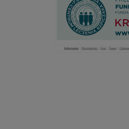
Informator
|
Rozmaitości
|
Kraj
|
Świat
|
Ciekaw