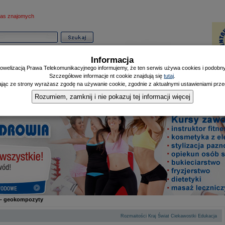
as znajomych
Informacja
owelizacją Prawa Telekomunikacyjnego informujemy, że ten serwis używa cookies i podobnyc
Szczegółowe informacje nt cookie znajdują się
tutaj
.
ając ze strony wyrażasz zgodę na używanie cookie, zgodnie z aktualnymi ustawieniami przeg
Informator
Poczekalnia
Zdrowy Mieszczanin
Doniesienia Listonosza
|
|
|
Rozumiem, zamknij i nie pokazuj tej informacji więcej
 - geokompozyty
|
|
|
|
Rozmaitości
Kraj
Świat
Ciekawostki
Edukacja