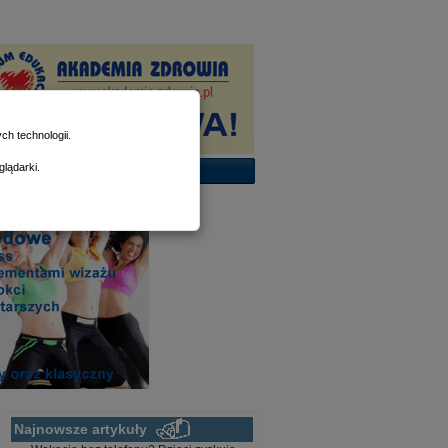
h technologii.
lądarki.
Najnowsze artykuły