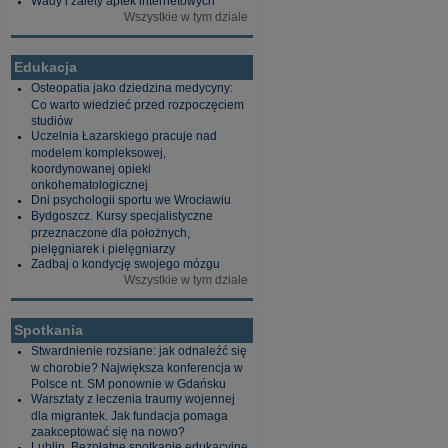
Wady i zalety aptek internetowych
Wszystkie w tym dziale
Edukacja
Osteopatia jako dziedzina medycyny:
Co warto wiedzieć przed rozpoczęciem
studiów
Uczelnia Łazarskiego pracuje nad
modelem kompleksowej,
koordynowanej opieki
onkohematologicznej
Dni psychologii sportu we Wrocławiu
Bydgoszcz. Kursy specjalistyczne
przeznaczone dla położnych,
pielęgniarek i pielęgniarzy
Zadbaj o kondycję swojego mózgu
Wszystkie w tym dziale
Spotkania
Stwardnienie rozsiane: jak odnaleźć się
w chorobie? Największa konferencja w
Polsce nt. SM ponownie w Gdańsku
Warsztaty z leczenia traumy wojennej
dla migrantek. Jak fundacja pomaga
zaakceptować się na nowo?
Lublin. Bezpłatne spotkanie edukacyjne