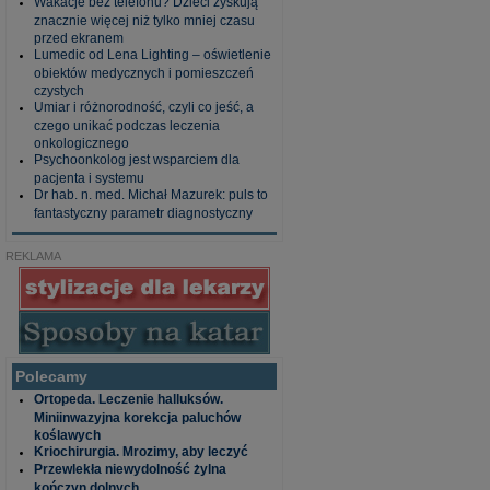
Wakacje bez telefonu? Dzieci zyskują
znacznie więcej niż tylko mniej czasu
przed ekranem
Lumedic od Lena Lighting – oświetlenie
obiektów medycznych i pomieszczeń
czystych
Umiar i różnorodność, czyli co jeść, a
czego unikać podczas leczenia
onkologicznego
Psychoonkolog jest wsparciem dla
pacjenta i systemu
Dr hab. n. med. Michał Mazurek: puls to
fantastyczny parametr diagnostyczny
REKLAMA
Polecamy
Ortopeda. Leczenie halluksów.
Miniinwazyjna korekcja paluchów
koślawych
Kriochirurgia. Mrozimy, aby leczyć
Przewlekła niewydolność żylna
kończyn dolnych