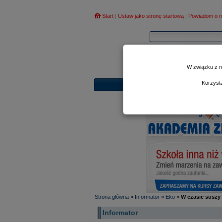
Start
|
Ustaw jako stronę startową
|
Powiadom o n
W związku z n
Korzyst
Strona główna
»
Informator
»
Eko
»
W czasie suszy
Informator