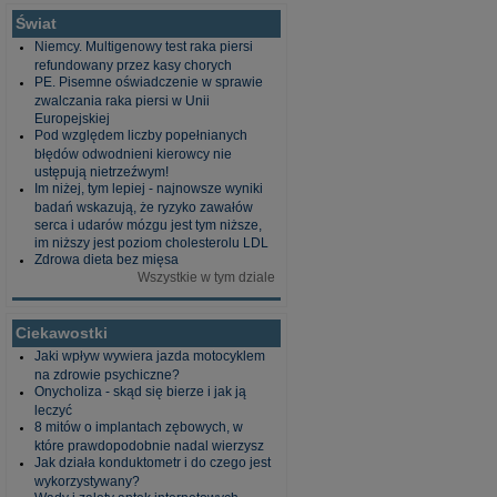
Świat
Niemcy. Multigenowy test raka piersi
refundowany przez kasy chorych
PE. Pisemne oświadczenie w sprawie
zwalczania raka piersi w Unii
Europejskiej
Pod względem liczby popełnianych
błędów odwodnieni kierowcy nie
ustępują nietrzeźwym!
Im niżej, tym lepiej - najnowsze wyniki
badań wskazują, że ryzyko zawałów
serca i udarów mózgu jest tym niższe,
im niższy jest poziom cholesterolu LDL
Zdrowa dieta bez mięsa
Wszystkie w tym dziale
Ciekawostki
Jaki wpływ wywiera jazda motocyklem
na zdrowie psychiczne?
Onycholiza - skąd się bierze i jak ją
leczyć
8 mitów o implantach zębowych, w
które prawdopodobnie nadal wierzysz
Jak działa konduktometr i do czego jest
wykorzystywany?