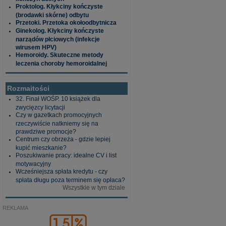
Proktolog. Kłykciny kończyste
(brodawki skórne) odbytu
Przetoki. Przetoka okołoodbytnicza
Ginekolog. Kłykciny kończyste
narządów płciowych (infekcje
wirusem HPV)
Hemoroidy. Skuteczne metody
leczenia choroby hemoroidalnej
Rozmaitości
32. Finał WOŚP. 10 książek dla
zwycięzcy licytacji
Czy w gazetkach promocyjnych
rzeczywiście natkniemy się na
prawdziwe promocje?
Centrum czy obrzeża - gdzie lepiej
kupić mieszkanie?
Poszukiwanie pracy: idealne CV i list
motywacyjny
Wcześniejsza spłata kredytu - czy
spłata długu poza terminem się opłaca?
Wszystkie w tym dziale
REKLAMA