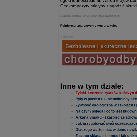
ogółu ludności Ziemi. Wśród krajów Eur
Geokompozyty miałyby złagodzić skutki
Ludwika Tomala, 29-04-2010, naukawpolsce.pl
Poinformuj znajomych o tym artykule:
REKLAMA
Inne w tym dziale:
Żylaki. Leczenie żylaków kończyn d
Pyły w powietrzu - nieunikniony sk
Żywność ekologiczna w szkołach i
Na czym polega i co to jest budow
Arkana Smaku - skarbiec ze zdrow
Jak przygotować swój oczyszczac
Dlaczego warto mieć w domu nawil
Z czego składa się smog i jak uni