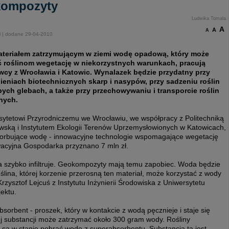
okompozyty
Ludwika Tomala
A
A
A
l | dodane 29-04-2010
teriałem zatrzymującym w ziemi wodę opadową, który może
ć roślinom wegetację w niekorzystnych warunkach, pracują
cy z Wrocławia i Katowic. Wynalazek będzie przydatny przy
eniach biotechnicznych skarp i nasypów, przy sadzeniu roślin
bych glebach, a także przy przechowywaniu i transporcie roślin
nych.
sytetowi Przyrodniczemu we Wrocławiu, we współpracy z Politechniką
wską i Instytutem Ekologii Terenów Uprzemysłowionych w Katowicach,
sorbujące wodę - innowacyjne technologie wspomagające wegetację
acyjna Gospodarka przyznano 7 mln zł.
da szybko infiltruje. Geokompozyty mają temu zapobiec. Woda będzie
ina, której korzenie przerosną ten materiał, może korzystać z wody
zysztof Lejcuś z Instytutu Inżynierii Środowiska z Uniwersytetu
ektu.
rbent - proszek, który w kontakcie z wodą pęcznieje i staje się
ej substancji może zatrzymać około 300 gram wody. Rośliny
i są w stanie pobrać wodę z superabsorbentu. Substancja ta jest