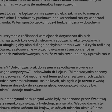
owana m.in. w przemyśle materiałów higienicznych.
t to, że nie będzie on mieszany z glebą, jak miało to miejsce
łókninę i instalowany punktowo pod korzeniami rośliny w postaci
ona woda. W ten sposób geokompozyt będzie można w dowolnym
e utrzymanie roślinności w miejscach dotychczas dla nich
ach, nasypach kolejowych, stromych zboczach, rekultywowanych
ubogiej gleby albo dużego nachylenia terenu warunki życia roślin są
ównież zastosowanie w przechowywaniu i transporcie roślin
renach zurbanizowanych, a także w rolnictwie, np. przy uprawie roślin
ślin? "Dotychczas brak doniesień o szkodliwym wpływie na
ków geokompozytów" - odpowiada dr Lejcuś. "Mimo wszystko chcemy
ch stosowania. Poświęcone jest temu jedno z realizowanych zadań.
dzie zawierał substancji szkodliwych, ale będzie je razem z wodą
mś terenie doszłoby do skażenia gleby, geoompozyt mógłby być
eniem" - dodaje naukowiec.
eokompozytami sorbującymi wodę były rozpoznane przez Światową
 z niepokojącą sytuacją hydrologiczną świata. Według danych tej
 zdrowiu mieszkańcom 80 krajów, w których mieszka około 40 proc.