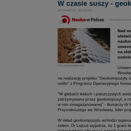
W czasie suszy - ge
INFORMATOR. EKO-ECHO
naukawpolsce.p
Nad ma
ułatwi
naukow
umocni
na sła
ozdob
Fot. naukawpolsce.pl
Uniwer
Wrocła
na realizację projektu "Geokompozyty 
roślin" z Programu Operacyjnego Innow
"W glebach lekkich i piaszczystych wo
zatrzymywana przez geokompozyt, a rośl
w nim zmagazynowanej" - tłumaczy dr Kr
Przyrodniczego we Wrocławiu, lider proj
W skład geokompozytu wchodzi superabso
żelem. Dr Lejcuś wyjaśnia, że 1 gram t
wykorzystując siłę ssącą swoich korzen