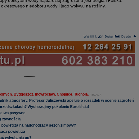
opy deficytem wody najbardziej zagrożona jest Belgia i Polska.
 okresowego niedoboru wody i jego wpływu na rośliny.
Wyślij link
Drukuj
Do góry
------------
olnych. Bydgoszcz, Inowrocław, Chojnice, Tuchola.
REKLAMA
ładnik atmosfery. Profesor Juliszewski apeluje o rozsądek w ocenie zagrożeń
 przedszkolach? Wychowajmy pokolenie Euroliścia!
nictwo pasywne
ą żywnością
z powietrza na nadchodzący sezon zimowy?
żacz powietrza
knąć wdychania go?