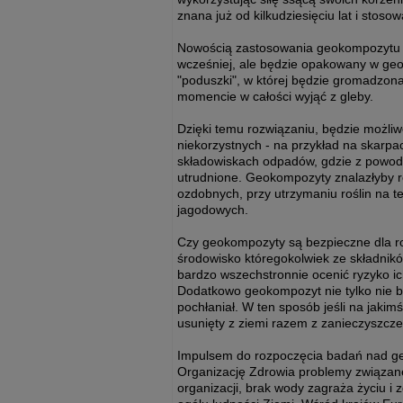
znana już od kilkudziesięciu lat i stos
Nowością zastosowania geokompozytu jes
wcześniej, ale będzie opakowany w geow
"poduszki", w której będzie gromadz
momencie w całości wyjąć z gleby.
Dzięki temu rozwiązaniu, będzie możliw
niekorzystnych - na przykład na skarp
składowiskach odpadów, gdzie z powodu 
utrudnione. Geokompozyty znalazłyby r
ozdobnych, przy utrzymaniu roślin na te
jagodowych.
Czy geokompozyty są bezpieczne dla ro
środowisko któregokolwiek ze składni
bardzo wszechstronnie ocenić ryzyko i
Dodatkowo geokompozyt nie tylko nie bę
pochłaniał. W ten sposób jeśli na jaki
usunięty z ziemi razem z zanieczyszcz
Impulsem do rozpoczęcia badań nad g
Organizację Zdrowia problemy związane
organizacji, brak wody zagraża życiu i