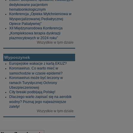
dedykowane pacjentom
hematoonkologicznym
Konferencja „Opieka Wytchnieniowa w
Wyspecjalizowanej Pediatrycznej
Opiece Paliatywnej”
XII Międzynarodowa Konferencja
„Kompleksowa terapia dyskrazji
plazmocytowych w 2024 roku”
Wszystkie w tym dziale
Wypoczynek
Europejskie wakacje z kartą EKUZ?
Koronawirus. Co warto mieć w
samochodzie w czasie epidemii?
Koronawirus może być leczony w
ramach Turystycznej Ochrony
Ubezpieczeniowej
City breaki podbijają Polskę!
Dlaczego warto zapisać się na aerobik
wodny? Poznaj jego najważniejsze
zalety!
Wszystkie w tym dziale