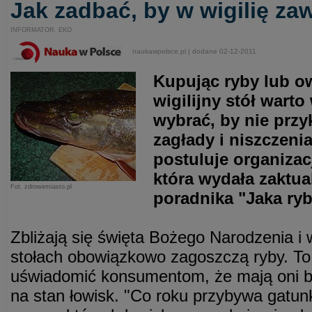
Jak zadbać, by w wigilię za
INFORMATOR. EKO
naukawpolsce.pl | dodane 02-12-2011
Kupując ryby lub o
wigilijny stół warto
wybrać, by nie przy
zagłady i niszczeni
postuluje organiza
która wydała zaktua
Fot. zdrowemiasto.pl
poradnika "Jaka ry
Zbliżają się święta Bożego Narodzenia i w
stołach obowiązkowo zagoszczą ryby. T
uświadomić konsumentom, że mają oni b
na stan łowisk. "Co roku przybywa gatu