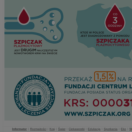
Informator
|
Rozmaitości
|
Kraj
|
Świat
|
Ciekawostki
|
Edukacja
|
Spotkania
|
Eko
|
W