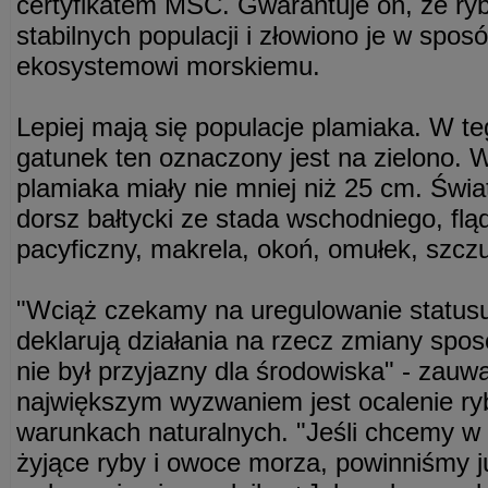
certyfikatem MSC. Gwarantuje on, że ry
stabilnych populacji i złowiono je w sposó
ekosystemowi morskiemu.
Lepiej mają się populacje plamiaka. W t
gatunek ten oznaczony jest na zielono. W
plamiaka miały nie mniej niż 25 cm. Świa
dorsz bałtycki ze stada wschodniego, fląd
pacyficzny, makrela, okoń, omułek, szczu
"Wciąż czekamy na uregulowanie statusu
deklarują działania na rzecz zmiany spos
nie był przyjazny dla środowiska" - zauwa
największym wyzwaniem jest ocalenie ry
warunkach naturalnych. "Jeśli chcemy w 
żyjące ryby i owoce morza, powinniśmy j