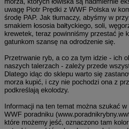
morza, których łowiska są nadmiernie e
uwagę Piotr Prędki z WWF Polska w kom
środę PAP. Jak tłumaczy, abyśmy w przys
smakiem łososia bałtyckiego, soli, węgor
krewetek, teraz powinniśmy przestać je 
gatunkom szansę na odrodzenie się.
Przetrwanie ryb, a co za tym idzie - ich 
naszych talerzach - zależy przede wszy
Dlatego idąc do sklepu warto się zastan
morza kupić, i czy nie pochodzi ona z pr
podkreślają ekolodzy.
Informacji na ten temat można szukać 
WWF poradniku (www.poradnikrybny.wwf.p
które możemy jeść, oznaczono tam kolo