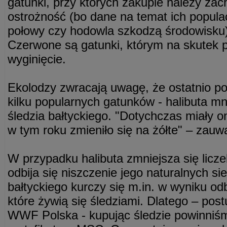
gatunki, przy których zakupie należy za
ostrożność (bo dane na temat ich populac
połowy czy hodowla szkodzą środowisku) 
Czerwone są gatunki, którym na skutek p
wyginięcie.
Ekolodzy zwracają uwagę, że ostatnio po
kilku popularnych gatunków - halibuta mn
śledzia bałtyckiego. "Dotychczas miały on
w tym roku zmieniło się na żółte" – zauw
W przypadku halibuta zmniejsza się lic
odbija się niszczenie jego naturalnych sie
bałtyckiego kurczy się m.in. w wyniku o
które żywią się śledziami. Dlatego – post
WWF Polska - kupując śledzie powinniśm