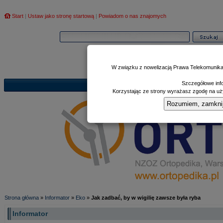
Start
|
Ustaw jako stronę startową
|
Powiadom o nas znajomych
W związku z nowelizacją Prawa Telekomunika
Szczegółowe info
Informator
Poczekalnia
Zd
|
|
Korzystając ze strony wyrażasz zgodę na uży
Rozumiem, zamknij i
Strona główna
»
Informator
»
Eko
»
Jak zadbać, by w wigilię zawsze była ryba
Informator