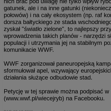
nich brać pod uwagę nie tylko wpływ ry
gatunek, ale i na inne gatunki (niekonie
połowów) i na cały ekosystem (np. raf ko
dorsza bałtyckiego ze stada wschodniego
zyskał "światło zielone", to najlepszy pr
wprowadzenia takich planów - narzędzi 
populacji i utrzymania jej na stabilnym p
komunikacie WWF.
WWF zorganizował paneuropejską kampan
sformułował apel, wzywający europejskich
działania służące odbudowie stad.
Petycję w tej sprawie można podpisać w 
(www.wwf.pl/wiecejryb) na Facebooku.