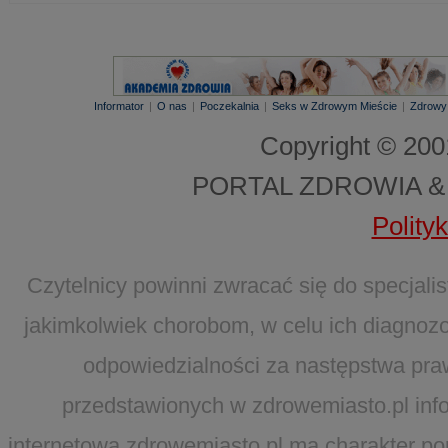
Informator
|
O nas
|
Poczekalnia
|
Seks w Zdrowym Mieście
|
Zdrowy
Copyright © 20
PORTAL ZDROWIA &
Polity
Czytelnicy powinni zwracać się do specjal
jakimkolwiek chorobom, w celu ich diagnozo
odpowiedzialności za następstwa pra
przedstawionych w zdrowemiasto.pl infor
internetowa zdrowemiasto.pl ma charakter po