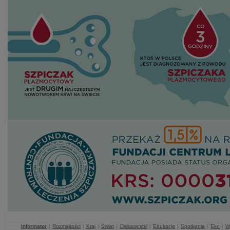
Informator
|
Rozmaitości
|
Kraj
|
Świat
|
Ciekawostki
|
Edukacja
|
Spotkania
|
Eko
|
W