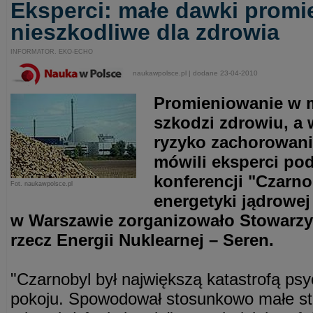
Eksperci: małe dawki promi
nieszkodliwe dla zdrowia
INFORMATOR. EKO-ECHO
naukawpolsce.pl | dodane 23-04-2010
Promieniowanie w 
szkodzi zdrowiu, a
ryzyko zachorowani
mówili eksperci po
konferencji "Czarno
Fot. naukawpolsce.pl
energetyki jądrowej
w Warszawie zorganizowało Stowarz
rzecz Energii Nuklearnej – Seren.
"Czarnobyl był największą katastrofą ps
pokoju. Spowodował stosunkowo małe stra