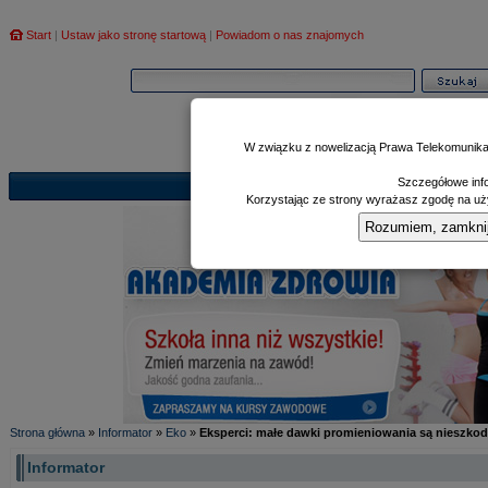
Start
|
Ustaw jako stronę startową
|
Powiadom o nas znajomych
W związku z nowelizacją Prawa Telekomunika
Szczegółowe info
Informator
Poczekalnia
Zd
|
|
Korzystając ze strony wyrażasz zgodę na uży
Rozumiem, zamknij i
Strona główna
»
Informator
»
Eko
»
Eksperci: małe dawki promieniowania są nieszko
Informator