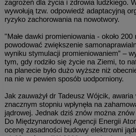
zagrożeń dla życia i zdrowia ludzkiego. 
wywołują tzw. odpowiedź adaptacyjną or
ryzyko zachorowania na nowotwory.
"Małe dawki promieniowania - około 200
powodować zwiększenie samonaprawialn
wyniku stymulacji promieniowaniem” – wy
tym, gdy rodziło się życie na Ziemi, to n
na planecie było dużo wyższe niż obecnie
na nie w pewien sposób uodporniony.
Jak zauważył dr Tadeusz Wójcik, awaria
znacznym stopniu wpłynęła na zahamowa
jądrowej. Jednak dziś znów można znów 
Do Międzynarodowej Agencji Energii Atom
ocenę zasadności budowy elektrowni jąd