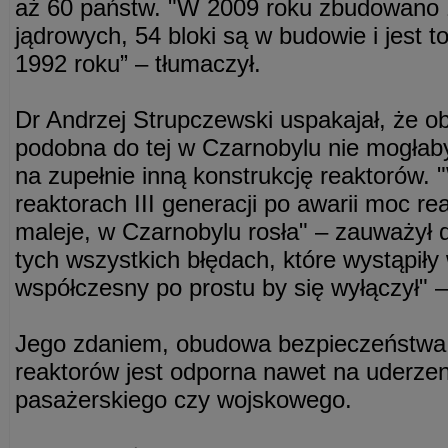
aż 60 państw. "W 2009 roku zbudowano
jądrowych, 54 bloki są w budowie i jest t
1992 roku” – tłumaczył.
Dr Andrzej Strupczewski uspakajał, że ob
podobna do tej w Czarnobylu nie mogłab
na zupełnie inną konstrukcję reaktorów
reaktorach III generacji po awarii moc r
maleje, w Czarnobylu rosła" – zauważył 
tych wszystkich błędach, które wystąpiły
współczesny po prostu by się wyłączył" –
Jego zdaniem, obudowa bezpieczeństwa
reaktorów jest odporna nawet na uderze
pasażerskiego czy wojskowego.