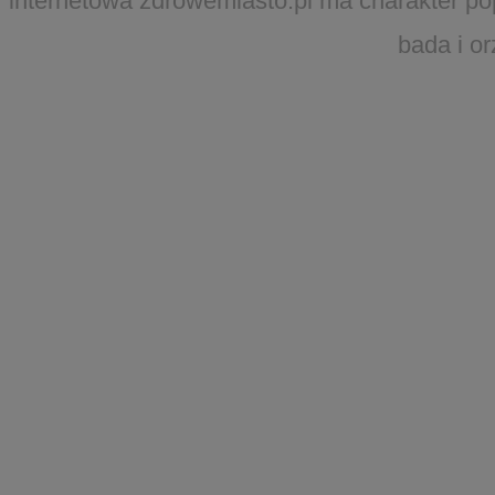
internetowa zdrowemiasto.pl ma charakter po
bada i o