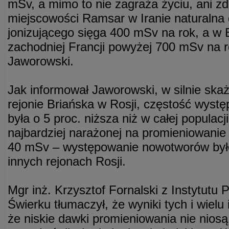
mSv, a mimo to nie zagraża życiu, ani 
miejscowości Ramsar w Iranie naturalna
jonizującego sięga 400 mSv na rok, a w B
zachodniej Francji powyżej 700 mSv na ro
Jaworowski.
Jak informował Jaworowski, w silnie sk
rejonie Briańska w Rosji, częstość wys
była o 5 proc. niższa niż w całej populacj
najbardziej narażonej na promieniowanie
40 mSv – występowanie nowotworów było 
innych rejonach Rosji.
Mgr inż. Krzysztof Fornalski z Instytut
Świerku tłumaczył, że wyniki tych i wiel
że niskie dawki promieniowania nie niosą