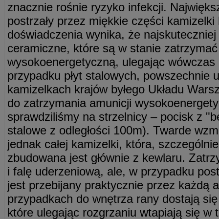
znacznie rośnie ryzyko infekcji. Najwię
postrzały przez miękkie części kamizelki
doświadczenia wynika, że najskuteczniej 
ceramiczne, które są w stanie zatrzyma
wysokoenergetyczną, ulegając wówczas
przypadku płyt stalowych, powszechnie
kamizelkach krajów byłego Układu Warsz
do zatrzymania amunicji wysokoenergetyc
sprawdziliśmy na strzelnicy – pocisk z "be
stalowe z odległości 100m). Twarde wzmo
jednak całej kamizelki, która, szczególni
zbudowana jest głównie z kewlaru. Zatr
i falę uderzeniową, ale, w przypadku pos
jest przebijany praktycznie przez każdą 
przypadkach do wnętrza rany dostają si
które ulegając rozgrzaniu wtapiają się w 