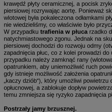
krawędź płyty ceramicznej, a pocisk zryk
piersiowej rozrywając aortę. Ponieważ s
wlotowej była pokaleczona odłamkami pły
nie wiedzieliśmy, co właściwie było przy
W przypadku
trafienia w płuca
rzadko d
natychmiastowego zgonu. Jednak na skut
piersiowej dochodzi do rozwoju odmy (otwa
zapadnięcia płuc, co z kolei prowadzi do
przypadku należy zamknąć rany (wlotową
opatrunkiem, aby uniemożliwić ruch powie
gdy istnieje możliwość założenia opatru
„kaczy dziób“), który umożliwi powietrzu
opłucnowej, a zablokuje dopływ powietrz
temu zmniejsza się ryzyko zapadnięcia p
Postrzały jamy brzusznej.