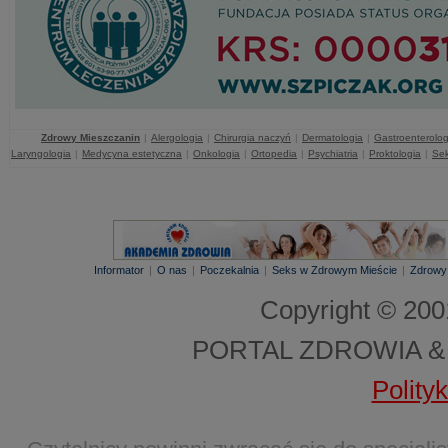
Zdrowy Mieszczanin
|
Alergologia
|
Chirurgia naczyń
|
Dermatologia
|
Gastroenterolog
Laryngologia
|
Medycyna estetyczna
|
Onkologia
|
Ortopedia
|
Psychiatria
|
Proktologia
|
Sek
Informator
|
O nas
|
Poczekalnia
|
Seks w Zdrowym Mieście
|
Zdrowy
Copyright © 20
PORTAL ZDROWIA &
Polity