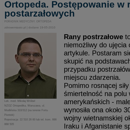
Ortopeda. Postępowanie w 
postarzałowych
PORADNIK MEDYCZNY. ORTOPEDA
zdrowemiasto.pl | dodane 19-05-2010
Rany postrzałowe
to
niemożliwy do ujęcia
artykule. Postaram s
skupić na podstawac
przypadku postrzałów
miejscu zdarzenia.
Pomimo rosnącej siły 
śmiertelność na polu 
amerykańskich - male
Lek. med. Mikołaj Wróbel
NZOZ Ortopedika, Warszawa, ul.
wynosiła ona około 3
Modlińska 310/312 (na terenie Fortu
Piontek)
wojny wietnamskiej o
Rejestracja: 22 510 26 60 lub tel. kom. 666
Iraku i Afganistanie 
868 505