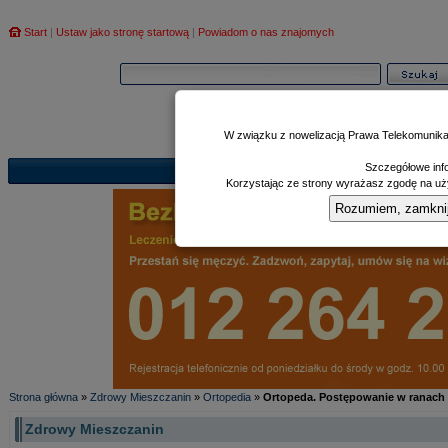
Start
|
Ustaw jako stronę startową
|
Powiadom o nas znajomych
W związku z nowelizacją Prawa Telekomunika
Szczegółowe info
Informator
Poczekalnia
Zd
|
|
Korzystając ze strony wyrażasz zgodę na uży
Rozumiem, zamknij i
Strona główna
»
Zdrowy Mieszczanin
»
Ortopedia
»
Ortopeda. Postępowanie w ranach
Zdrowy Mieszczanin