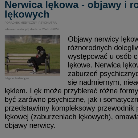
Nerwica lękowa - objawy i r
lękowych
PORADNIK MEDYCZNY. PSYCHIATRA
zdrowemiasto.pl | dodane 25-06-2024
Objawy nerwicy lękow
różnorodnych dolegli
występować u osób ci
lękowe. Nerwica lęko
zaburzeń psychicznyc
Zdjęcie ilustracyjne
się nadmiernym, niea
lękiem. Lęk może przybierać różne form
być zarówno psychiczne, jak i somatyczn
przedstawimy kompleksowy przewodnik 
lękowej (zaburzeniach lękowych), omawia
objawy nerwicy.