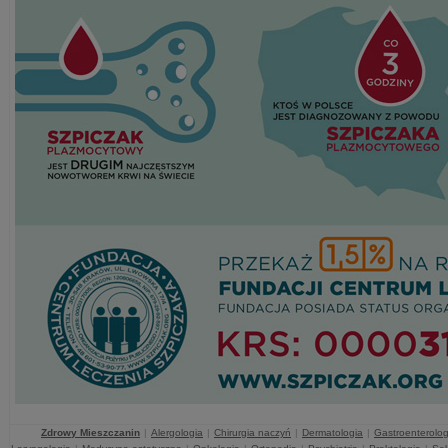
Zdrowy Mieszczanin
|
Alergologia
|
Chirurgia naczyń
|
Dermatologia
|
Gastroenterolog