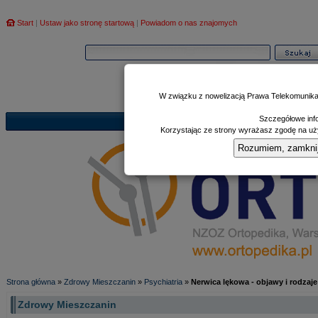
Start
|
Ustaw jako stronę startową
|
Powiadom o nas znajomych
W związku z nowelizacją Prawa Telekomunika
Szczegółowe info
Informator
Poczekalnia
Zd
|
|
Korzystając ze strony wyrażasz zgodę na uży
Rozumiem, zamknij i
Strona główna
»
Zdrowy Mieszczanin
»
Psychiatria
»
Nerwica lękowa - objawy i rodza
Zdrowy Mieszczanin