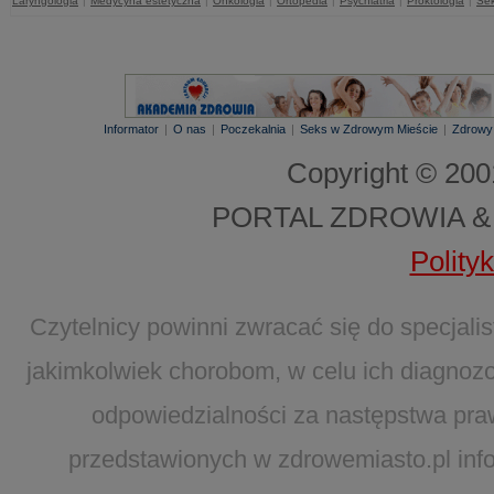
Laryngologia
|
Medycyna estetyczna
|
Onkologia
|
Ortopedia
|
Psychiatria
|
Proktologia
|
Sek
Informator
|
O nas
|
Poczekalnia
|
Seks w Zdrowym Mieście
|
Zdrowy
Copyright © 20
PORTAL ZDROWIA &
Polity
Czytelnicy powinni zwracać się do specjal
jakimkolwiek chorobom, w celu ich diagnozo
odpowiedzialności za następstwa pra
przedstawionych w zdrowemiasto.pl infor