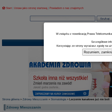
Start
|
Ustaw jako stronę startową
|
Powiadom o nas znajomych
W związku z nowelizacją Prawa Telekomunika
Szczegółowe info
Informator
Poczekalnia
Zd
|
|
Korzystając ze strony wyrażasz zgodę na uży
Rozumiem, zamknij i
Strona główna
»
Zdrowy Mieszczanin
»
Stomatologia
»
Leczenie kanałowe już nie boli
Zdrowy Mieszczanin