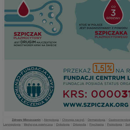
Zdrowy Mieszczanin
|
Alergologia
|
Chirurgia naczyń
|
Dermatologia
|
Gastroenterolog
Laryngologia
|
Medycyna estetyczna
|
Onkologia
|
Ortopedia
|
Psychiatria
|
Proktologia
|
Sek