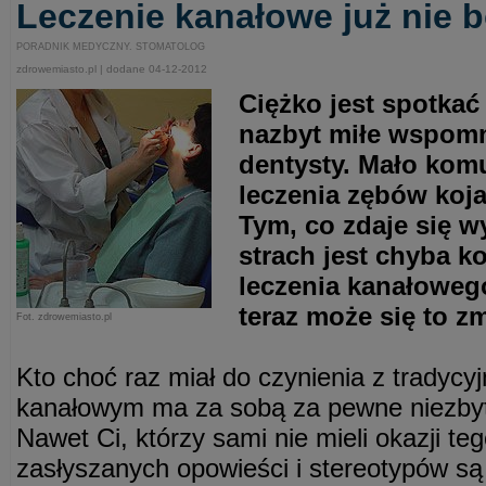
Leczenie kanałowe już nie b
PORADNIK MEDYCZNY. STOMATOLOG
zdrowemiasto.pl | dodane 04-12-2012
Ciężko jest spotkać
nazbyt miłe wspomn
dentysty. Mało kom
leczenia zębów koja
Tym, co zdaje się 
strach jest chyba k
leczenia kanałowego
teraz może się to zm
Fot. zdrowemiasto.pl
Kto choć raz miał do czynienia z tradyc
kanałowym ma za sobą za pewne niezbyt
Nawet Ci, którzy sami nie mieli okazji te
zasłyszanych opowieści i stereotypów są