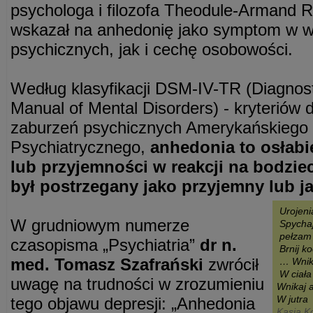
psychologa i filozofa Theodule-Armand R
wskazał na anhedonię jako symptom w w
psychicznych, jak i cechę osobowości.
Według klasyfikacji DSM-IV-TR (Diagnosti
Manual of Mental Disorders) - kryteriów
zaburzeń psychicznych Amerykańskiego
Psychiatrycznego,
anhedonia to osłabi
lub przyjemności w reakcji na bodziec
był postrzegany jako przyjemny lub j
Urojeni
W grudniowym numerze
Spychaj
pełzam 
czasopisma „Psychiatria”
dr n.
Brnij ko
med. Tomasz Szafrański
zwrócił
… Wnika
W ciała
uwagę na trudności w zrozumieniu
Wnikaj 
W jutra
tego objawu depresji: „Anhedonia
Kasia K