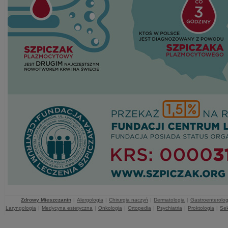
Zdrowy Mieszczanin
|
Alergologia
|
Chirurgia naczyń
|
Dermatologia
|
Gastroenterolog
Laryngologia
|
Medycyna estetyczna
|
Onkologia
|
Ortopedia
|
Psychiatria
|
Proktologia
|
Sek