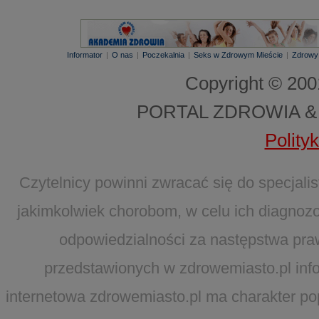
Informator
|
O nas
|
Poczekalnia
|
Seks w Zdrowym Mieście
|
Zdrowy
Copyright © 20
PORTAL ZDROWIA &
Polity
Czytelnicy powinni zwracać się do specjal
jakimkolwiek chorobom, w celu ich diagnozo
odpowiedzialności za następstwa pra
przedstawionych w zdrowemiasto.pl infor
internetowa zdrowemiasto.pl ma charakter po