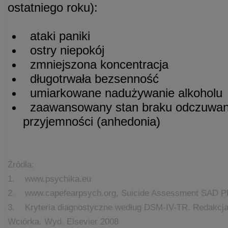
ostatniego roku):
ataki paniki
ostry niepokój
zmniejszona koncentracja
długotrwała bezsenność
umiarkowane nadużywanie alkoholu
zaawansowany stan braku odczuwania
przyjemności (anhedonia)
Źródła:
1. www.psychika.eu
2. www.capefearpsych.org, Suicide Assessment SAD
3. Kryteria diagnostyczne według DSM-IV-TR. Redakcja
Wciórka. Wyd. Elsevier 2008