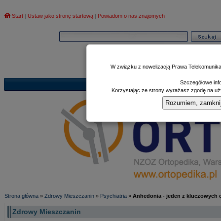
Start
|
Ustaw jako stronę startową
|
Powiadom o nas znajomych
W związku z nowelizacją Prawa Telekomunika
Szczegółowe info
Informator
Poczekalnia
Zd
|
|
Korzystając ze strony wyrażasz zgodę na uży
Rozumiem, zamknij i
Strona główna
»
Zdrowy Mieszczanin
»
Psychiatria
»
Anhedonia - jeden z kluczowych 
Zdrowy Mieszczanin