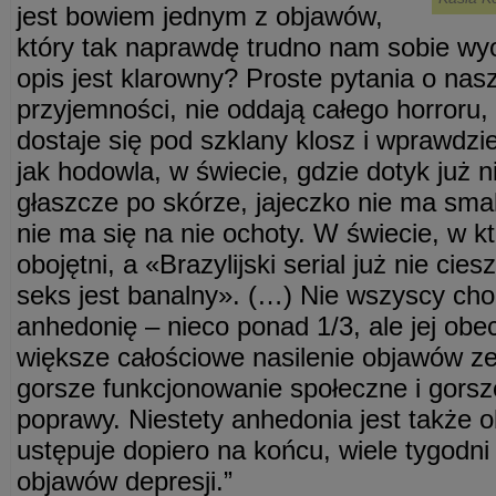
jest bowiem jednym z objawów,
który tak naprawdę trudno nam sobie wyo
opis jest klarowny? Proste pytania o na
przyjemności, nie oddają całego horroru,
dostaje się pod szklany klosz i wprawdzie
jak hodowla, w świecie, gdzie dotyk już n
głaszcze po skórze, jajeczko nie ma smak
nie ma się na nie ochoty. W świecie, w k
obojętni, a «Brazylijski serial już nie cies
seks jest banalny». (…) Nie wszyscy cho
anhedonię – nieco ponad 1/3, ale jej ob
większe całościowe nasilenie objawów z
gorsze funkcjonowanie społeczne i gors
poprawy. Niestety anhedonia jest także 
ustępuje dopiero na końcu, wiele tygodni
objawów depresji.”