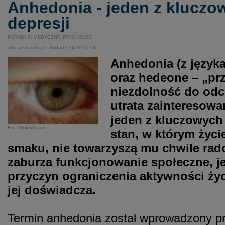
Anhedonia - jeden z klucz
depresji
PORADNIK MEDYCZNY. PSYCHOLOG
zdrowemiasto.pl | dodane 14-02-2014
Anhedonia (z języka
oraz hedeone – „pr
niezdolność do odc
utrata zainteresowa
jeden z kluczowych
Fot. Photos8.com
stan, w którym życi
smaku, nie towarzyszą mu chwile rad
zaburza funkcjonowanie społeczne, j
przyczyn ograniczenia aktywności życ
jej doświadcza.
Termin anhedonia został wprowadzony pr