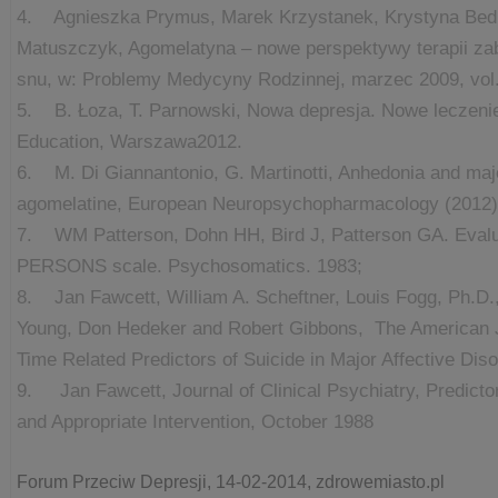
4. Agnieszka Prymus, Marek Krzystanek, Krystyna Bedn
Matuszczyk, Agomelatyna – nowe perspektywy terapii za
snu, w: Problemy Medycyny Rodzinnej, marzec 2009, vol. 
5. B. Łoza, T. Parnowski, Nowa depresja. Nowe leczen
Education, Warszawa2012.
6. M. Di Giannantonio, G. Martinotti, Anhedonia and majo
agomelatine, European Neuropsychopharmacology (2012)
7. WM Patterson, Dohn HH, Bird J, Patterson GA. Evaluat
PERSONS scale. Psychosomatics. 1983;
8. Jan Fawcett, William A. Scheftner, Louis Fogg, Ph.D.,
Young, Don Hedeker and Robert Gibbons, The American Jo
Time Related Predictors of Suicide in Major Affective Di
9. Jan Fawcett, Journal of Clinical Psychiatry, Predictor
and Appropriate Intervention, October 1988
Forum Przeciw Depresji, 14-02-2014, zdrowemiasto.pl