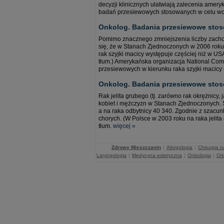
decyzji klinicznych ułatwiają zalecenia ame
badań przesiewowych stosowanych w celu wc
Onkolog. Badania przesiewowe stos
Pomimo znacznego zmniejszenia liczby zachor
się, że w Stanach Zjednoczonych w 2006 roku
rak szyjki macicy występuje częściej niż w U
tłum.) Amerykańska organizacja National Co
przesiewowych w kierunku raka szyjki macic
Onkolog. Badania przesiewowe stoso
Rak jelita grubego (tj. zarówno rak okrężnicy
kobiet i mężczyzn w Stanach Zjednoczonych. 
a na raka odbytnicy 40 340. Zgodnie z szac
chorych. (W Polsce w 2003 roku na raka jelit
tłum.
więcej »
Zdrowy Mieszczanin
|
Alergologia
|
Chirurgia 
Laryngologia
|
Medycyna estetyczna
|
Onkologia
|
Or