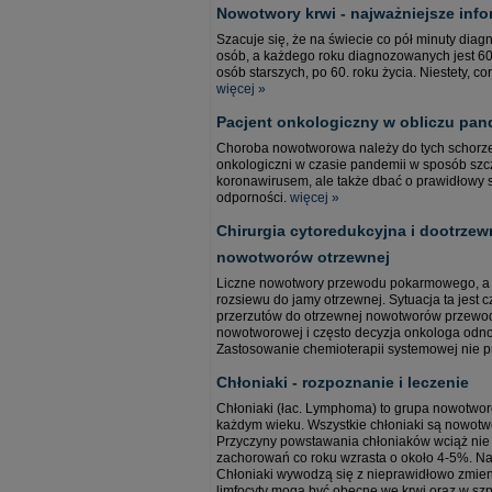
Nowotwory krwi - najważniejsze info
Szacuje się, że na świecie co pół minuty dia
osób, a każdego roku diagnozowanych jest 6
osób starszych, po 60. roku życia. Niestety, c
więcej »
Pacjent onkologiczny w obliczu pan
Choroba nowotworowa należy do tych schorzeń
onkologiczni w czasie pandemii w sposób szc
koronawirusem, ale także dbać o prawidłowy 
odporności.
więcej »
Chirurgia cytoredukcyjna i dootrzew
nowotworów otrzewnej
Liczne nowotwory przewodu pokarmowego, a t
rozsiewu do jamy otrzewnej. Sytuacja ta jest
przerzutów do otrzewnej nowotworów przewod
nowotworowej i często decyzja onkologa odn
Zastosowanie chemioterapii systemowej nie p
Chłoniaki - rozpoznanie i leczenie
Chłoniaki (łac. Lymphoma) to grupa nowotwo
każdym wieku. Wszystkie chłoniaki są nowotwor
Przyczyny powstawania chłoniaków wciąż nie 
zachorowań co roku wzrasta o około 4-5%. Na
Chłoniaki wywodzą się z nieprawidłowo zmie
limfocyty mogą być obecne we krwi oraz w sz