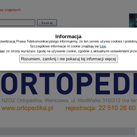
as znajomych
Informacja
owelizacją Prawa Telekomunikacyjnego informujemy, że ten serwis używa cookies i podobnyc
Szczegółowe informacje nt cookie znajdują się
tutaj
.
ając ze strony wyrażasz zgodę na używanie cookie, zgodnie z aktualnymi ustawieniami przeg
Informator
Poczekalnia
Zdrowy Mieszczanin
Doniesienia Listonosza
|
|
|
Rozumiem, zamknij i nie pokazuj tej informacji więcej