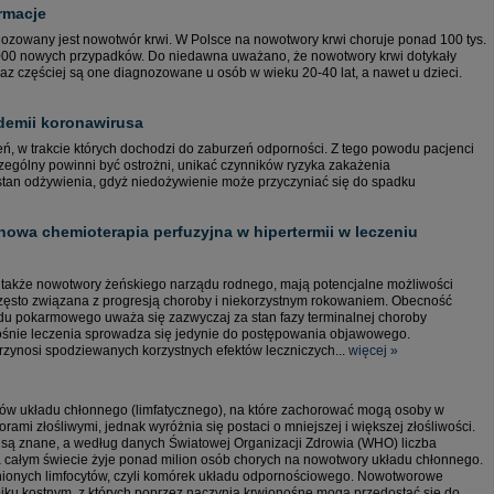
rmacje
gnozowany jest nowotwór krwi. W Polsce na nowotwory krwi choruje ponad 100 tys.
000 nowych przypadków. Do niedawna uważano, że nowotwory krwi dotykały
oraz częściej są one diagnozowane u osób w wieku 20-40 lat, a nawet u dzieci.
demii koronawirusa
, w trakcie których dochodzi do zaburzeń odporności. Z tego powodu pacjenci
zególny powinni być ostrożni, unikać czynników ryzyka zakażenia
stan odżywienia, gdyż niedożywienie może przyczyniać się do spadku
nowa chemioterapia perfuzyjna w hipertermii w leczeniu
akże nowotwory żeńskiego narządu rodnego, mają potencjalne możliwości
 często związana z progresją choroby i niekorzystnym rokowaniem. Obecność
u pokarmowego uważa się zazwyczaj za stan fazy terminalnej choroby
ośnie leczenia sprowadza się jedynie do postępowania objawowego.
rzynosi spodziewanych korzystnych efektów leczniczych...
więcej »
rów układu chłonnego (limfatycznego), na które zachorować mogą osoby w
ami złośliwymi, jednak wyróżnia się postaci o mniejszej i większej złośliwości.
są znane, a według danych Światowej Organizacji Zdrowia (WHO) liczba
 całym świecie żyje ponad milion osób chorych na nowotwory układu chłonnego.
nionych limfocytów, czyli komórek układu odpornościowego. Nowotworowe
piku kostnym, z których poprzez naczynia krwionośne mogą przedostać się do