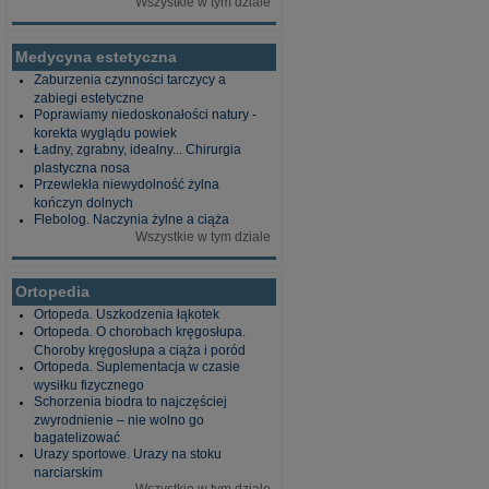
Wszystkie w tym dziale
Medycyna estetyczna
Zaburzenia czynności tarczycy a
zabiegi estetyczne
Poprawiamy niedoskonałości natury -
korekta wyglądu powiek
Ładny, zgrabny, idealny... Chirurgia
plastyczna nosa
Przewlekła niewydolność żylna
kończyn dolnych
Flebolog. Naczynia żylne a ciąża
Wszystkie w tym dziale
Ortopedia
Ortopeda. Uszkodzenia łąkotek
Ortopeda. O chorobach kręgosłupa.
Choroby kręgosłupa a ciąża i poród
Ortopeda. Suplementacja w czasie
wysiłku fizycznego
Schorzenia biodra to najczęściej
zwyrodnienie – nie wolno go
bagatelizować
Urazy sportowe. Urazy na stoku
narciarskim