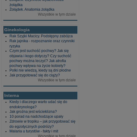
żołądka
Żołądek. Anatomia żołądka
Wszystkie w tym dziale
Ginekologia
Rak Szyjki Macicy. Podstępny zabójca
Rak jajnika - rozpoznanie oraz czynniki
ryzyka
Czym jest suchość pochwy? Jak się
objawia i kogo dotyczy? Czy suchość
pochwy można leczyć? Jak atrofia
pochwy wpływa na życie kobiety?
Polki nie wiedzą, kiedy są dni płodne
Jak przygotować się do ciąży?
Wszystkie w tym dziale
Interna
Kiedy i dlaczego warto udać się do
endokrynologa?
Jak groźna jest wścieklizna?
10 porad na nadchodzące upały
Zdrowie w tropiku – jak przygotować się
do egzotycznych podróży?
Malaria u turystów - fakty i mit
Wszystkie w tym dziale