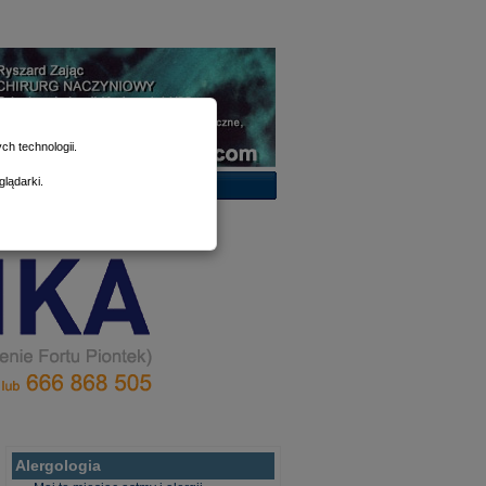
h technologii.
lądarki.
Alergologia