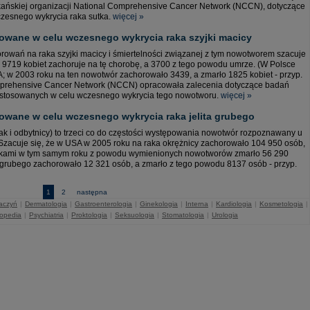
rykańskiej organizacji National Comprehensive Cancer Network (NCCN), dotyczące
zesnego wykrycia raka sutka.
więcej »
owane w celu wczesnego wykrycia raka szyjki macicy
owań na raka szyjki macicy i śmiertelności związanej z tym nowotworem szacuje
 9719 kobiet zachoruje na tę chorobę, a 3700 z tego powodu umrze. (W Polsce
SA; w 2003 roku na ten nowotwór zachorowało 3439, a zmarło 1825 kobiet - przyp.
mprehensive Cancer Network (NCCN) opracowała zalecenia dotyczące badań
y stosowanych w celu wczesnego wykrycia tego nowotworu.
więcej »
wane w celu wczesnego wykrycia raka jelita grubego
, jak i odbytnicy) to trzeci co do częstości występowania nowotwór rozpoznawany u
Szacuje się, że w USA w 2005 roku na raka okrężnicy zachorowało 104 950 osób,
unkami w tym samym roku z powodu wymienionych nowotworów zmarło 56 290
a grubego zachorowało 12 321 osób, a zmarło z tego powodu 8137 osób - przyp.
1
2
następna
naczyń
|
Dermatologia
|
Gastroenterologia
|
Ginekologia
|
Interna
|
Kardiologia
|
Kosmetologia
|
topedia
|
Psychiatria
|
Proktologia
|
Seksuologia
|
Stomatologia
|
Urologia