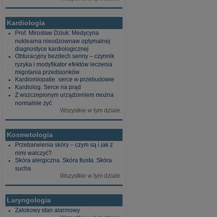
Kardiologia
Prof. Mirosław Dziuk: Medycyna
nuklearna nieodzownaw optymalnej
diagnostyce kardiologicznej
Obturacyjny bezdech senny – czynnik
ryzyka i modyfikator efektów leczenia
migotania przedsionków
Kardiomiopatie: serce w przebudowie
Kardiolog. Serce na prąd
Z wszczepionym urządzeniem można
normalnie żyć
Wszystkie w tym dziale
Kosmetologia
Przebarwienia skóry – czym są i jak z
nimi walczyć?
Skóra alergiczna. Skóra tłusta. Skóra
sucha
Wszystkie w tym dziale
Laryngologia
Zatokowy stan alarmowy