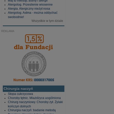
Maj to miesiąc astmy i alergii
Alergolog. Przesilenie wiosenne
Alergia. Alergiczny nieżyt nosa
Alergolog. Astma - można oddychać
swobodnie!
Wszystkie w tym dziale
REKLAMA
Chirurgia naczyń
Stopa cukrzycowa
Choroby tętnic. Miażdżyca uogólniona
Chirurg naczyniowy. Choroby żył. Żylaki
kończyn dolnych
Chirurgia naczyń: badanie metodą