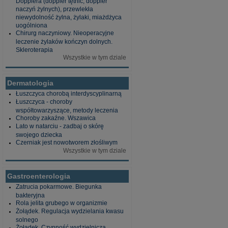
Dopplera (doppler tętnic, doppler
naczyń żylnych), przewlekła
niewydolność żylna, żylaki, miażdżyca
uogólniona
Chirurg naczyniowy. Nieoperacyjne
leczenie żylaków kończyn dolnych.
Skleroterapia
Wszystkie w tym dziale
Dermatologia
Łuszczyca chorobą interdyscyplinarną
Łuszczyca - choroby
współtowarzyszące, metody leczenia
Choroby zakaźne. Wszawica
Lato w natarciu - zadbaj o skórę
swojego dziecka
Czerniak jest nowotworem złośliwym
Wszystkie w tym dziale
Gastroenterologia
Zatrucia pokarmowe. Biegunka
bakteryjna
Rola jelita grubego w organizmie
Żołądek. Regulacja wydzielania kwasu
solnego
Żołądek. Czynność wydzielnicza