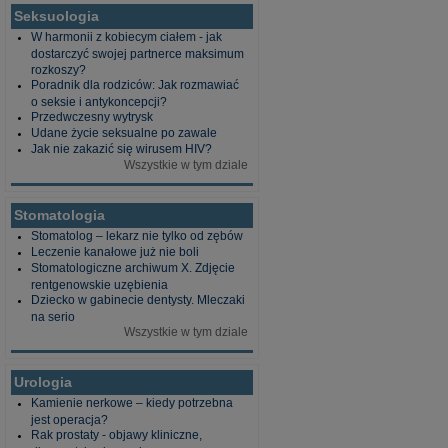
Seksuologia
W harmonii z kobiecym ciałem - jak
dostarczyć swojej partnerce maksimum
rozkoszy?
Poradnik dla rodziców: Jak rozmawiać
o seksie i antykoncepcji?
Przedwczesny wytrysk
Udane życie seksualne po zawale
Jak nie zakazić się wirusem HIV?
Wszystkie w tym dziale
Stomatologia
Stomatolog – lekarz nie tylko od zębów
Leczenie kanałowe już nie boli
Stomatologiczne archiwum X. Zdjęcie
rentgenowskie uzębienia
Dziecko w gabinecie dentysty. Mleczaki
na serio
Wszystkie w tym dziale
Urologia
Kamienie nerkowe – kiedy potrzebna
jest operacja?
Rak prostaty - objawy kliniczne,