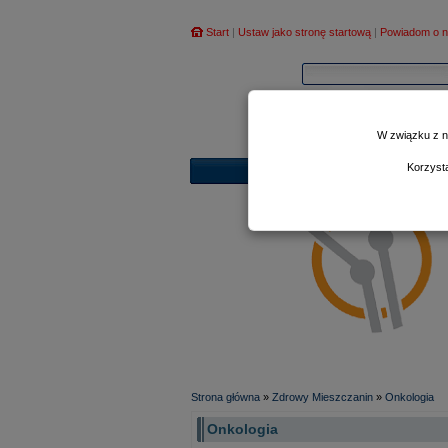
Start
|
Ustaw jako stronę startową
|
Powiadom o n
W związku z n
Korzyst
Strona główna
»
Zdrowy Mieszczanin
»
Onkologia
Onkologia