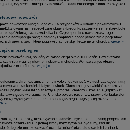
 piersi, czy serca. Dlatego też nowotwór układu chłonnego trudno jest szybko i
ietypowy nowotwór
etypowe nowotwory występujące w 70% przypadków w układzie pokarmowym[1].
e[1]. Z uwagi na niespecyficzne objawy (biegunki, zaczerwienienie skóry, bóle
 bardzo opóźniona, trwa nawet kilka lat. Często pomimo nawet znacznego
czenia hamującego postęp choroby i poprawiającego jakość życia pacjentów.
żnych specjalizacji, która poprawi diagnostykę i leczenie tej choroby.
więcej »
ciężkim przebiegiem
rzadki nowotwór krwi, na który w Polsce cierpi około 1000 osób. Powiększona
oty czy utrata wagi są głównymi objawami choroby. Wyniszczające objawy
cjentów z mielofibrozą.
więcej »
 leukaemica chronica, ang. chronic myeloid leukemia, CML) jest rzadką odmianą
za nowotworowe komórki białych krwinek. Określenie „przewlekła” oznacza, że
może upłynąć wiele lat do znaczącej progresji choroby. Określenie „szpikowa”
dukcja występuje w organizmie. U blisko połowy pacjentów przewlekła białaczka
zy okazji wykonywania badania morfologicznego. Najczęściej rozpoznanie
cej »
u
o się z kultem siły, nieokazywania słabości i bycia nienaruszalną podporą dla
odatkowe oczekiwania. Z jednej strony mężczyzna ma być silny, szorstki,
 się, że będzie umiał okazywać uczucia, mówić otwarcie o swoich i partnerki