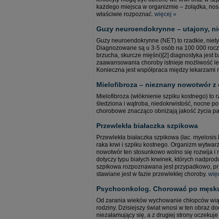
każdego miejsca w organizmie – żołądka, nosa,
właściwie rozpoznać.
więcej »
Guzy neuroendokrynne – utajony, n
Guzy neuroendokrynne (NET) to rzadkie, ni
Diagnozowane są u 3-5 osób na 100 000 roczni
brzucha, skurcze mięśni)[2] diagnostyka jest
zaawansowania choroby istnieje możliwość le
Konieczna jest współpraca między lekarzami ró
Mielofibroza – nieznany nowotwór z 
Mielofibroza (włóknienie szpiku kostnego) to 
śledziona i wątroba, niedokrwistość, nocne p
chorobowe znacząco obniżają jakość życia pa
Przewlekła białaczka szpikowa
Przewlekła białaczka szpikowa (łac. myelosis
raka krwi i szpiku kostnego. Organizm wytwar
nowotwór ten stosunkowo wolno się rozwija i 
dotyczy typu białych krwinek, których nadpro
szpikowa rozpoznawana jest przypadkowo, pr
stawiane jest w fazie przewlekłej choroby.
wię
Psychoonkolog. Chorować po męsk
Od zarania wieków wychowanie chłopców wiązał
rodziny. Dzisiejszy świat wnosi w ten obraz d
niezałamujący się, a z drugiej strony oczekuje