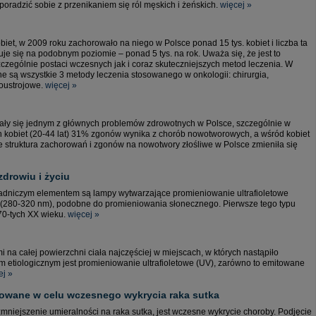
oradzić sobie z przenikaniem się ról męskich i żeńskich.
więcej »
iet, w 2009 roku zachorowało na niego w Polsce ponad 15 tys. kobiet i liczba ta
muje się na podobnym poziomie – ponad 5 tys. na rok. Uważa się, że jest to
zególnie postaci wczesnych jak i coraz skuteczniejszych metod leczenia. W
ne są wszystkie 3 metody leczenia stosowanego w onkologii: chirurgia,
noustrojowe.
więcej »
stały się jednym z głównych problemów zdrowotnych w Polsce, szczególnie w
h kobiet (20-44 lat) 31% zgonów wynika z chorób nowotworowych, a wśród kobiet
e struktura zachorowań i zgonów na nowotwory złośliwe w Polsce zmieniła się
drowiu i życiu
asadniczym elementem są lampy wytwarzające promieniowanie ultrafioletowe
 (280-320 nm), podobne do promieniowania słonecznego. Pierwsze tego typu
70-tych XX wieku.
więcej »
na całej powierzchni ciała najczęściej w miejscach, w których nastąpiło
 etiologicznym jest promieniowanie ultrafioletowe (UV), zarówno to emitowane
ej »
owane w celu wczesnego wykrycia raka sutka
mniejszenie umieralności na raka sutka, jest wczesne wykrycie choroby. Podjęcie