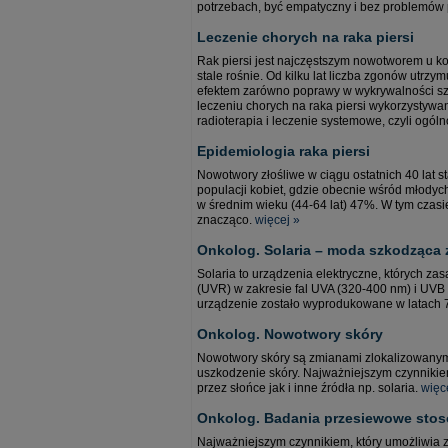
potrzebach, być empatyczny i bez problemów p
Leczenie chorych na raka piersi
Rak piersi jest najczęstszym nowotworem u kob
stale rośnie. Od kilku lat liczba zgonów utrzy
efektem zarówno poprawy w wykrywalności szc
leczeniu chorych na raka piersi wykorzystywa
radioterapia i leczenie systemowe, czyli ogól
Epidemiologia raka piersi
Nowotwory złośliwe w ciągu ostatnich 40 lat 
populacji kobiet, gdzie obecnie wśród młodyc
w średnim wieku (44-64 lat) 47%. W tym czasi
znacząco.
więcej »
Onkolog. Solaria – moda szkodząca z
Solaria to urządzenia elektryczne, których z
(UVR) w zakresie fal UVA (320-400 nm) i UVB
urządzenie zostało wyprodukowane w latach 
Onkolog. Nowotwory skóry
Nowotwory skóry są zmianami zlokalizowanymi 
uszkodzenie skóry. Najważniejszym czynnikiem
przez słońce jak i inne źródła np. solaria.
więc
Onkolog. Badania przesiewowe stos
Najważniejszym czynnikiem, który umożliwia z