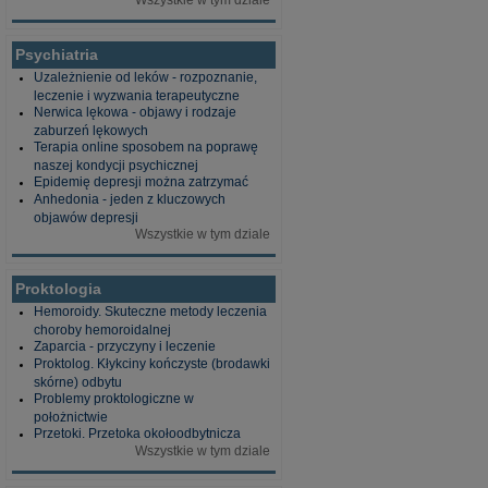
Wszystkie w tym dziale
Psychiatria
Uzależnienie od leków - rozpoznanie,
leczenie i wyzwania terapeutyczne
Nerwica lękowa - objawy i rodzaje
zaburzeń lękowych
Terapia online sposobem na poprawę
naszej kondycji psychicznej
Epidemię depresji można zatrzymać
Anhedonia - jeden z kluczowych
objawów depresji
Wszystkie w tym dziale
Proktologia
Hemoroidy. Skuteczne metody leczenia
choroby hemoroidalnej
Zaparcia - przyczyny i leczenie
Proktolog. Kłykciny kończyste (brodawki
skórne) odbytu
Problemy proktologiczne w
położnictwie
Przetoki. Przetoka okołoodbytnicza
Wszystkie w tym dziale