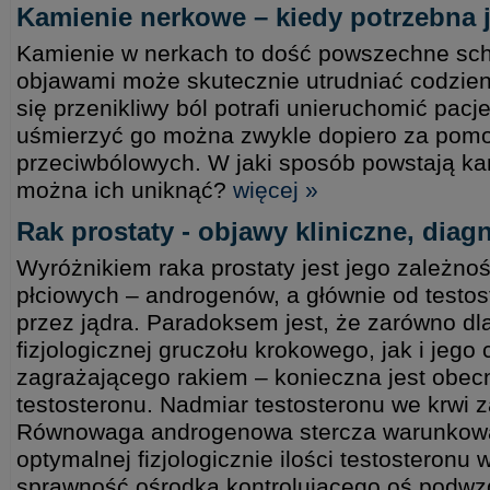
Kamienie nerkowe – kiedy potrzebna j
Kamienie w nerkach to dość powszechne scho
objawami może skutecznie utrudniać codzie
się przenikliwy ból potrafi unieruchomić pacj
uśmierzyć go można zwykle dopiero za pomo
przeciwbólowych. W jaki sposób powstają ka
można ich uniknąć?
więcej »
Rak prostaty - objawy kliniczne, diag
Wyróżnikiem raka prostaty jest jego zależn
płciowych – androgenów, a głównie od testo
przez jądra. Paradoksem jest, że zarówno dla
fizjologicznej gruczołu krokowego, jak i jego
zagrażającego rakiem – konieczna jest ob
testosteronu. Nadmiar testosteronu we krwi z
Równowaga androgenowa stercza warunkowa
optymalnej fizjologicznie ilości testosteronu
sprawność ośrodka kontrolującego oś podwz