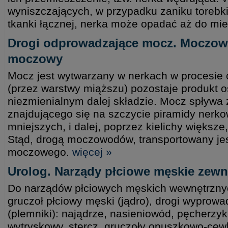
wyniszczających, w przypadku zaniku torebki
tkanki łącznej, nerka może opadać aż do mie
Drogi odprowadzające mocz. Moczow
moczowy
Mocz jest wytwarzany w nerkach w procesie 
(przez warstwy miąższu) pozostaje produkt o
niezmienialnym dalej składzie. Mocz spływa z
znajdującego się na szczycie piramidy nerko
mniejszych, i dalej, poprzez kielichy większe
Stąd, drogą moczowodów, transportowany je
moczowego.
więcej »
Urolog. Narządy płciowe męskie zewn
Do narządów płciowych męskich wewnętrznyc
gruczoł płciowy męski (jądro), drogi wyprow
(plemniki): najądrze, nasieniowód, pęcherzy
wytryskowy, stercz, gruczoły opuszkowo-cew