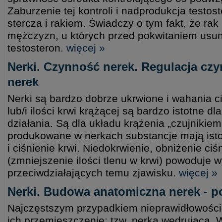
Zaburzenie tej kontroli i nadprodukcja testo
stercza i rakiem. Świadczy o tym fakt, że rak
mężczyzn, u których przed pokwitaniem usun
testosteron.
więcej »
Nerki. Czynność nerek. Regulacja czy
nerek
Nerki są bardzo dobrze ukrwione i wahania ci
lub/i ilości krwi krążącej są bardzo istotne d
działania. Są dla układu krążenia „czujnikie
produkowane w nerkach substancje mają istot
i ciśnienie krwi. Niedokrwienie, obniżenie ci
(zmniejszenie ilości tlenu w krwi) powoduje w
przeciwdziałających temu zjawisku.
więcej »
Nerki. Budowa anatomiczna nerek - po
Najczęstszym przypadkiem nieprawidłowości 
ich przemieszczenie; tzw. nerka wędrująca.