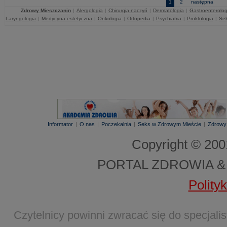
1
2
następna
Zdrowy Mieszczanin
|
Alergologia
|
Chirurgia naczyń
|
Dermatologia
|
Gastroenterolog
Laryngologia
|
Medycyna estetyczna
|
Onkologia
|
Ortopedia
|
Psychiatria
|
Proktologia
|
Sek
Informator
|
O nas
|
Poczekalnia
|
Seks w Zdrowym Mieście
|
Zdrowy
Copyright © 20
PORTAL ZDROWIA &
Polity
Czytelnicy powinni zwracać się do specjal