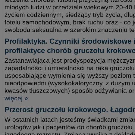
młodych ludzi w przedziale wiekowym 20-40 l
życiem codziennym, siedzący tryb życia, dłu
fotelu samochodowym, brak ruchu oraz - co je
swoboda seksualna w szerokim znaczeniu t
Profilaktyka. Czynniki środowiskowe 
profilaktyce chorób gruczołu krokow
Zastanawiająca jest predyspozycja mężczyzn
zapadalności i umieralności na raka gruczoł
usposabiające wymienia się wyższy poziom t
nieodpowiedni (wysokokaloryczny, z dużym 
kwasów tłuszczowych) sposób odżywiania or
więcej »
Przerost gruczołu krokowego. Łagodn
W ostatnich latach jesteśmy świadkami zmia
urologów jak i pacjentów do chorób gruczołu
łagodnego rozrostu. Zmiana wynika z dokład