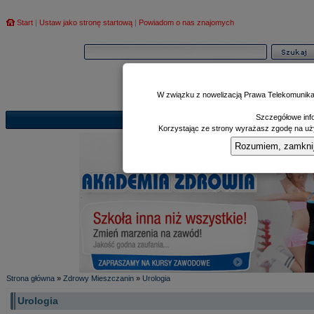
Start
|
Ustaw jako stronę startową
|
Powiadom o nas znajomych
W związku z nowelizacją Prawa Telekomunika
Szczegółowe info
Informator
Poczekalnia
Zd
|
|
Korzystając ze strony wyrażasz zgodę na uży
Rozumiem, zamknij i
Strona główna
»
Zdrowy Mieszczanin
»
Urologia
Urologia