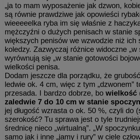
„ja to mam wyposażenie jak dzwon, kobi
są równie prawdziwe jak opowieści rybak
wieeeeelka ryba im się właśnie z haczyka
mężczyźni o dużych penisach w stanie s
większych penisów we wzwodzie niż ich 
koledzy. Zazwyczaj różnice widoczne „w 
wyrównują się „w stanie gotowości bojowej
wielkości penisa.
Dodam jeszcze dla porządku, że grubość
ledwie ok. 4 cm, więc z tym „dzwonem” 
przesada. I bardzo dobrze, bo
wielkość
zaledwie 7 do 10 cm w stanie spoczy
jej długość wzrasta o ok. 50 %, czyli do 
szerokość? Tu sprawa jest o tyle trudnie
średnicę nieco „wirtualną”. „W spoczynku”
samo jak i inne „jamy i rury” w ciele czło