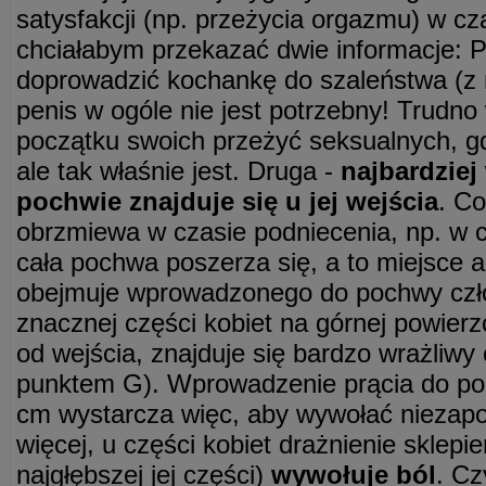
satysfakcji (np. przeżycia orgazmu) w cza
chciałabym przekazać dwie informacje: P
doprowadzić kochankę do szaleństwa (z 
penis w ogóle nie jest potrzebny! Trudno
początku swoich przeżyć seksualnych, gdy
ale tak właśnie jest. Druga -
najbardziej
pochwie znajduje się u jej wejścia
. Co
obrzmiewa w czasie podniecenia, np. w c
cała pochwa poszerza się, a to miejsce a
obejmuje wprowadzonego do pochwy czł
znacznej części kobiet na górnej powier
od wejścia, znajduje się bardzo wrażliw
punktem G). Wprowadzenie prącia do po
cm wystarcza więc, aby wywołać niezap
więcej, u części kobiet drażnienie sklepi
najgłębszej jej części)
wywołuje ból
. Cz