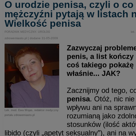
O urodzie penisa, czyli o co
mężczyźni pytają w listach n
Wielkość penisa
PORADNIK MEDYCZNY. UROLOG
lek
zdrowemiasto.pl | dodane 31-05-2009
Zazwyczaj probleme
penis, a list kończy
coś takiego pokażę 
właśnie... JAK?
Zacznijmy od tego, 
penisa
. Otóż, nic ni
wpływu ani na spraw
Lek. med. Ewa Wojas, redaktor medyczny
rozumianą jako zdol
portalu zdrowemiasto.pl
stosunków (ilość aktó
libido (czyli „apetyt seksualny”), ani na 