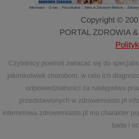
Informator
|
O nas
|
Poczekalnia
|
Seks w Zdrowym Mieście
|
Zdrowy
Copyright © 20
PORTAL ZDROWIA &
Polity
Czytelnicy powinni zwracać się do specjal
jakimkolwiek chorobom, w celu ich diagnozo
odpowiedzialności za następstwa pra
przedstawionych w zdrowemiasto.pl infor
internetowa zdrowemiasto.pl ma charakter po
bada i o