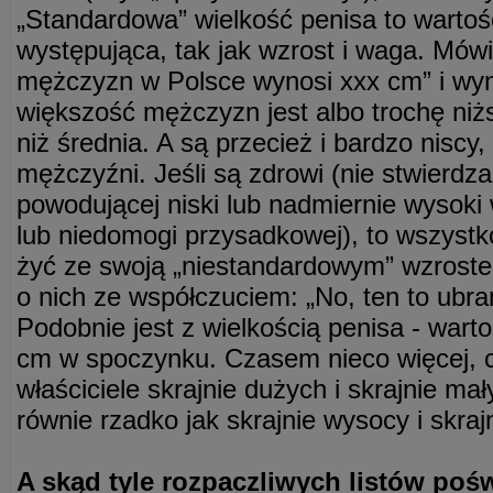
„Standardowa” wielkość penisa to wartoś
występująca, tak jak wzrost i waga. Mów
mężczyzn w Polsce wynosi xxx cm” i wyn
większość mężczyzn jest albo trochę niż
niż średnia. A są przecież i bardzo niscy
mężczyźni. Jeśli są zdrowi (nie stwierdza
powodującej niski lub nadmiernie wysoki 
lub niedomogi przysadkowej), to wszystk
żyć ze swoją „niestandardowym” wzroste
o nich ze współczuciem: „No, ten to ubran
Podobnie jest z wielkością penisa - wart
cm w spoczynku. Czasem nieco więcej, 
właściciele skrajnie dużych i skrajnie m
równie rzadko jak skrajnie wysocy i skraj
A skąd tyle rozpaczliwych listów po