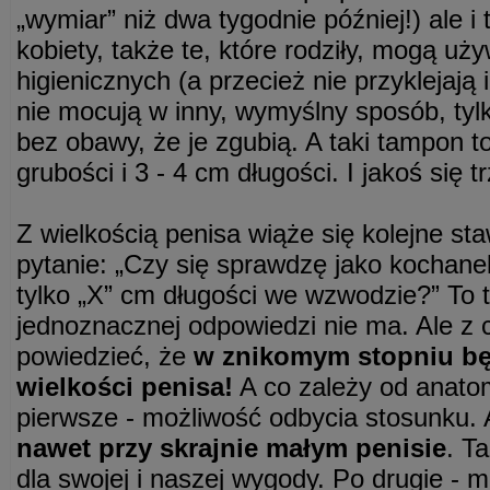
„wymiar” niż dwa tygodnie później!) ale i
kobiety, także te, które rodziły, mogą 
higienicznych (a przecież nie przyklejają
nie mocują w inny, wymyślny sposób, tyl
bez obawy, że je zgubią. A taki tampon t
grubości i 3 - 4 cm długości. I jakoś się 
Z wielkością penisa wiąże się kolejne s
pytanie: „Czy się sprawdzę jako kochane
tylko „X” cm długości we wzwodzie?” To t
jednoznacznej odpowiedzi nie ma. Ale z
powiedzieć, że
w znikomym stopniu będ
wielkości penisa!
A co zależy od anatom
pierwsze - możliwość odbycia stosunku.
nawet przy skrajnie małym penisie
. T
dla swojej i naszej wygody. Po drugie - 