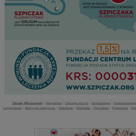
Zdrowy Mieszczanin
|
Alergologia
|
Chirurgia naczyń
|
Dermatologia
|
Gastroenterolog
Laryngologia
|
Medycyna estetyczna
|
Onkologia
|
Ortopedia
|
Psychiatria
|
Proktologia
|
Sek