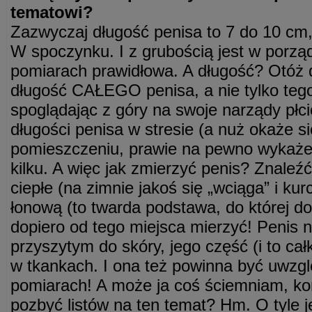
tematowi?
Zazwyczaj długość penisa to 7 do 10 cm,
W spoczynku. I z grubością jest w porzą
pomiarach prawidłowa. A długość? Otóż 
długość CAŁEGO penisa, a nie tylko tego
spoglądając z góry na swoje narządy płc
długości penisa w stresie (a nuż okaże s
pomieszczeniu, prawie na pewno wykaże 
kilku. A więc jak zmierzyć penis? Znaleź
ciepłe (na zimnie jakoś się „wciąga” i k
łonową (to twarda podstawa, do której do
dopiero od tego miejsca mierzyć! Penis n
przyszytym do skóry, jego część (i to cał
w tkankach. I ona też powinna być uwz
pomiarach! A może ja coś ściemniam, kom
pozbyć listów na ten temat? Hm. O tyle je