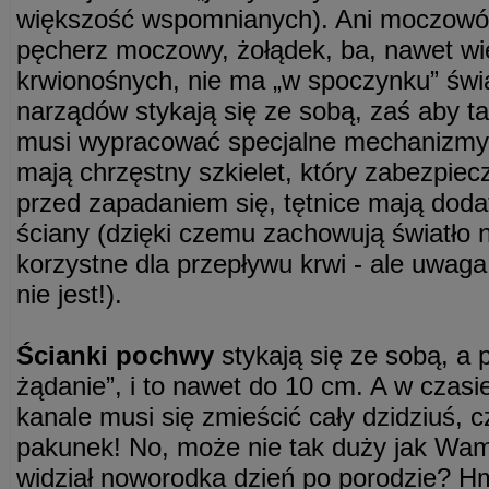
większość wspomnianych). Ani moczowód, 
pęcherz moczowy, żołądek, ba, nawet w
krwionośnych, nie ma „w spoczynku” świa
narządów stykają się ze sobą, zaś aby ta
musi wypracować specjalne mechanizmy, 
mają chrzęstny szkielet, który zabezpiec
przed zapadaniem się, tętnice mają do
ściany (dzięki czemu zachowują światło n
korzystne dla przepływu krwi - ale uwaga
nie jest!).
Ścianki pochwy
stykają się ze sobą, a 
żądanie”, i to nawet do 10 cm. A w cza
kanale musi się zmieścić cały dzidziuś, c
pakunek! No, może nie tak duży jak Wam
widział noworodka dzień po porodzie? H