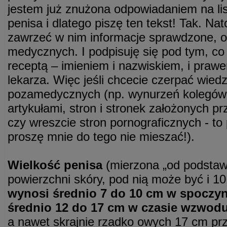
jestem już znużona odpowiadaniem na lis
penisa i dlatego piszę ten tekst! Tak. Na
zawrzeć w nim informacje sprawdzone, o
medycznych. I podpisuję się pod tym, co
receptą – imieniem i nazwiskiem, i pr
lekarza. Więc jeśli chcecie czerpać wied
pozamedycznych (np. wynurzeń kolegów,
artykułami, stron i stronek założonych p
czy wreszcie stron pornograficznych - to
proszę mnie do tego nie mieszać!).
Wielkość penisa
(mierzona „od podstawy
powierzchni skóry, pod nią może być i 10
wynosi średnio 7 do 10 cm w spoczy
średnio 12 do 17 cm w czasie wzwod
a nawet skrajnie rzadko owych 17 cm pr