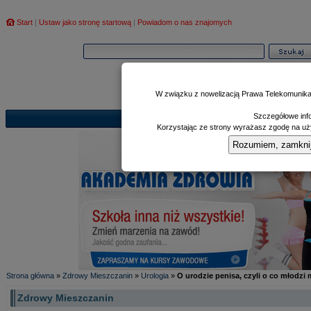
Start
|
Ustaw jako stronę startową
|
Powiadom o nas znajomych
W związku z nowelizacją Prawa Telekomunika
Szczegółowe info
Informator
Poczekalnia
Zd
|
|
Korzystając ze strony wyrażasz zgodę na uży
Rozumiem, zamknij i
Strona główna
»
Zdrowy Mieszczanin
»
Urologia
»
O urodzie penisa, czyli o co młodzi
Zdrowy Mieszczanin