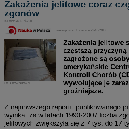
Zakażenia jelitowe coraz cz
zgonów
INFORMATOR. ŚWIAT
naukawpolsce.pl | dodane 22-03-2012
Zakażenia jelitowe 
częstszą przyczyną
zagrożone są osoby 
amerykańskie Centr
Kontroli Chorób (CD
wywołujące je zaraz
Fot. zdrowemiasto.pl
groźniejsze.
Z najnowszego raportu publikowanego p
wynika, że w latach 1990-2007 liczba z
jelitowych zwiększyła się z 7 tys. do 17 t