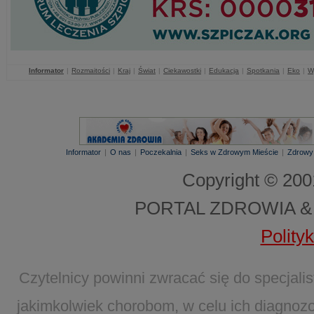
Informator
|
Rozmaitości
|
Kraj
|
Świat
|
Ciekawostki
|
Edukacja
|
Spotkania
|
Eko
|
W
Informator
|
O nas
|
Poczekalnia
|
Seks w Zdrowym Mieście
|
Zdrowy
Copyright © 20
PORTAL ZDROWIA &
Polity
Czytelnicy powinni zwracać się do specjal
jakimkolwiek chorobom, w celu ich diagnozo