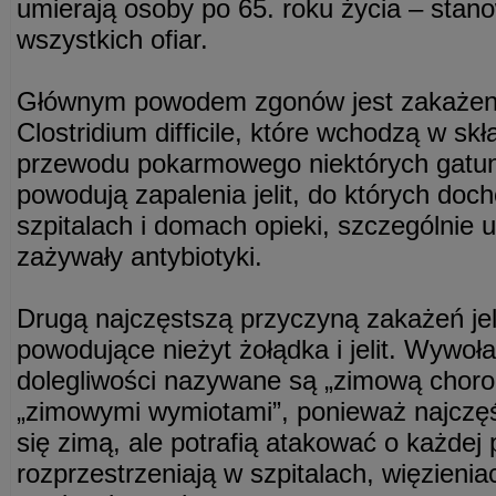
umierają osoby po 65. roku życia – stano
wszystkich ofiar.
Głównym powodem zgonów jest zakażeni
Clostridium difficile, które wchodzą w skła
przewodu pokarmowego niektórych gatunk
powodują zapalenia jelit, do których doch
szpitalach i domach opieki, szczególnie u
zażywały antybiotyki.
Drugą najczęstszą przyczyną zakażeń jel
powodujące nieżyt żołądka i jelit. Wywoł
dolegliwości nazywane są „zimową choro
„zimowymi wymiotami”, ponieważ najczęś
się zimą, ale potrafią atakować o każdej
rozprzestrzeniają w szpitalach, więzienia