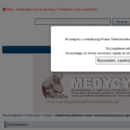
Start
|
Ustaw jako stronę startową
|
Powiadom o nas znajomych
W związku z nowelizacją Prawa Telekomunika
Szczegółowe info
Informator
Poczekalnia
Zd
|
|
Korzystając ze strony wyrażasz zgodę na uży
Rozumiem, zamknij i
Strona główna
»
Informator
»
Świat
»
Zakażenia jelitowe coraz częstszą przyczyną z
Informator