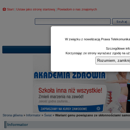
Start
|
Ustaw jako stronę startową
|
Powiadom o nas znajomych
W związku z nowelizacją Prawa Telekomunika
Szczegółowe info
Informator
Poczekalnia
Zd
|
|
Korzystając ze strony wyrażasz zgodę na uży
Rozumiem, zamknij i
Strona główna
»
Informator
»
Świat
»
Wariant genu powiązano ze skłonnościami sam
Informator