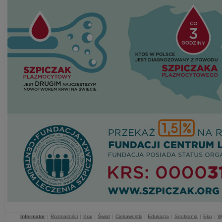
Informator
|
Rozmaitości
|
Kraj
|
Świat
|
Ciekawostki
|
Edukacja
|
Spotkania
|
Eko
|
W