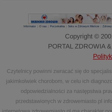
Informator
|
O nas
|
Poczekalnia
|
Seks w Zdrowym Mieście
|
Zdrowy
Copyright © 20
PORTAL ZDROWIA &
Polity
Czytelnicy powinni zwracać się do specjal
jakimkolwiek chorobom, w celu ich diagnozo
odpowiedzialności za następstwa pra
przedstawionych w zdrowemiasto.pl infor
internetowa zdrowemiasto.pl ma charakter po