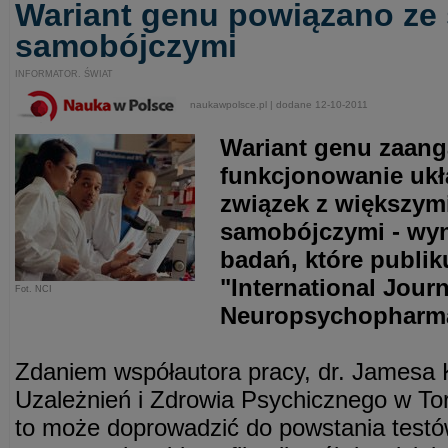
Wariant genu powiązano ze
samobójczymi
INFORMATOR. ŚWIAT
naukawpolsce.pl | dodane 12-10-2011
Wariant genu zaang
funkcjonowanie uk
związek z większym
samobójczymi - wyn
badań, które publik
"International Journ
Fot. NCI
Neuropsychopharma
Zdaniem współautora pracy, dr. Jamesa
Uzależnień i Zdrowia Psychicznego w Tor
to może doprowadzić do powstania test