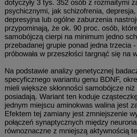
dotyczyły 3 tys. 352 osób z rozmaitymi 
psychicznymi, jak schizofrenia, depresja
depresyjna lub ogólne zaburzenia nastroj
przypominają, że ok. 90 proc. osób, któr
samobójczą cierpi na minimum jedno sch
przebadanej grupie ponad jedna trzecia - 
próbowała w przeszłości targnąć się na w
Na podstawie analizy genetycznej badacz
specyficznego wariantu genu BDNF, okre
mieli większe skłonności samobójcze niż 
posiadają. Wariant ten koduje cząsteczk
jednym miejscu aminokwas walina jest za
Efektem tej zamiany jest zmniejszenie 
połączeń synaptycznych między neuronam
równoznaczne z mniejszą aktywnością t