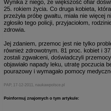
Wynika z niego, że większość ofiar doś
25. rokiem życia. Co druga kobieta, któr
przeżyła próbę gwałtu, miała nie więcej ni
zgłosiło tego policji, przyjaciołom, rodzi
zdrowia.
Jej zdaniem, przemoc jest nie tylko pro
również zdrowotnym. 81 proc. kobiet i 3
zostali zgwałceni, doświadczyli przemocy
objawiało napady leku, utratę poczucia b
pourazowy i wymagało pomocy medyczne
PAP, 17-12-2011, naukawpolsce.pl
Poinformuj znajomych o tym artykule: