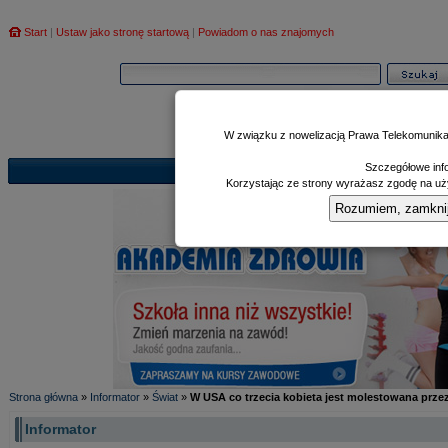
Start
|
Ustaw jako stronę startową
|
Powiadom o nas znajomych
W związku z nowelizacją Prawa Telekomunika
Szczegółowe info
Informator
Poczekalnia
Zd
|
|
Korzystając ze strony wyrażasz zgodę na uży
Rozumiem, zamknij i
Strona główna
»
Informator
»
Świat
»
W USA co trzecia kobieta jest molestowana prz
Informator