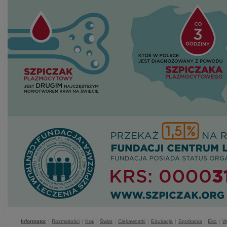
Informator
|
Rozmaitości
|
Kraj
|
Świat
|
Ciekawostki
|
Edukacja
|
Spotkania
|
Eko
|
W