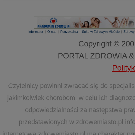
Informator
|
O nas
|
Poczekalnia
|
Seks w Zdrowym Mieście
|
Zdrowy
Copyright © 20
PORTAL ZDROWIA &
Polity
Czytelnicy powinni zwracać się do specjal
jakimkolwiek chorobom, w celu ich diagnozo
odpowiedzialności za następstwa pra
przedstawionych w zdrowemiasto.pl infor
internetowa zdrowemiasto.pl ma charakter po