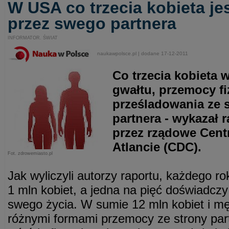
W USA co trzecia kobieta j
przez swego partnera
INFORMATOR. ŚWIAT
naukawpolsce.pl | dodane 17-12-2011
Co trzecia kobieta w
gwałtu, przemocy fi
prześladowania ze 
partnera - wykazał 
przez rządowe Cent
Atlancie (CDC).
Fot. zdrowemiasto.pl
Jak wyliczyli autorzy raportu, każdego r
1 mln kobiet, a jedna na pięć doświadczy
swego życia. W sumie 12 mln kobiet i mę
różnymi formami przemocy ze strony partn