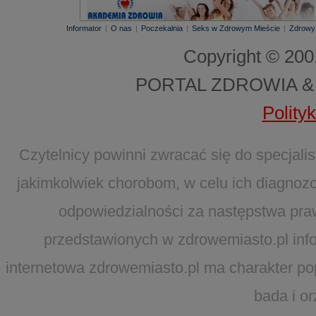
Informator
|
O nas
|
Poczekalnia
|
Seks w Zdrowym Mieście
|
Zdrowy
Copyright © 20
PORTAL ZDROWIA &
Polity
Czytelnicy powinni zwracać się do specjal
jakimkolwiek chorobom, w celu ich diagnozo
odpowiedzialności za następstwa pra
przedstawionych w zdrowemiasto.pl infor
internetowa zdrowemiasto.pl ma charakter po
bada i o