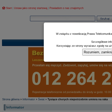
Start
|
Ustaw jako stronę startową
|
Powiadom o nas znajomych
W związku z nowelizacją Prawa Telekomunika
Szczegółowe info
Informator
Poczekalnia
Zd
|
|
Korzystając ze strony wyrażasz zgodę na uży
Rozumiem, zamknij i
Strona główna
»
Informator
»
Świat
»
Tysiące chorych niepotrzebnie umiera na raka
Informator