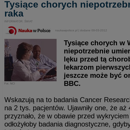
Tysiące chorych niepotrzeb
raka
INFORMATOR. ŚWIAT
naukawpolsce.pl | dodane 09-03-2012
Tysiące chorych w W
niepotrzebnie umier
lęku przed tą choro
lekarzom pierwszyc
jeszcze może być on
BBC.
Fot. NCI
Wskazują na to badania Cancer Resear
na 2 tys. pacjentów. Ujawniły one, że aż
przyznało, że w obawie przed wykryciem 
odłożyłoby badania diagnostyczne, gdyby