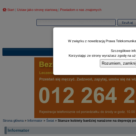
Start
|
Ustaw jako stronę startową
|
Powiadom o nas znajomych
W związku z nowelizacją Prawa Telekomunika
Szczegółowe info
Informator
Poczekalnia
Zd
|
|
Korzystając ze strony wyrażasz zgodę na uży
Rozumiem, zamknij i
Strona główna
»
Informator
»
Świat
»
Starsze kobiety bardziej narażone na depresję 
Informator