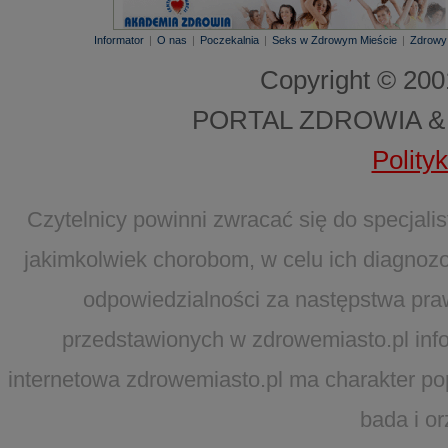
Informator
|
O nas
|
Poczekalnia
|
Seks w Zdrowym Mieście
|
Zdrowy
Copyright © 20
PORTAL ZDROWIA &
Polity
Czytelnicy powinni zwracać się do specjal
jakimkolwiek chorobom, w celu ich diagnozo
odpowiedzialności za następstwa pra
przedstawionych w zdrowemiasto.pl infor
internetowa zdrowemiasto.pl ma charakter po
bada i o