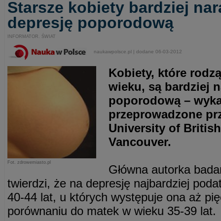
Starsze kobiety bardziej na
depresję poporodową
INFORMATOR. ŚWIAT
naukawpolsce.pl | dodane 06-03-2012
Kobiety, które rodz
wieku, są bardziej 
poporodową – wyka
przeprowadzone prz
University of Briti
Vancouver.
Fot. zdrowemiasto.pl
Główna autorka badań
twierdzi, że na depresję najbardziej pod
40-44 lat, u których występuje ona aż pię
porównaniu do matek w wieku 35-39 lat.