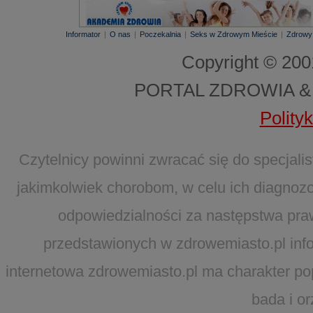
Informator
|
O nas
|
Poczekalnia
|
Seks w Zdrowym Mieście
|
Zdrowy
Copyright © 20
PORTAL ZDROWIA &
Polity
Czytelnicy powinni zwracać się do specjal
jakimkolwiek chorobom, w celu ich diagnozo
odpowiedzialności za następstwa pra
przedstawionych w zdrowemiasto.pl infor
internetowa zdrowemiasto.pl ma charakter po
bada i o