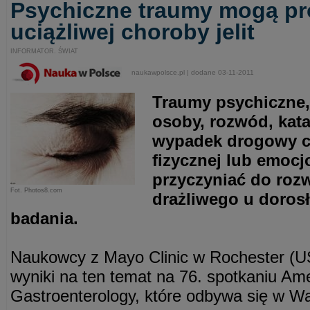
Psychiczne traumy mogą pr
uciążliwej choroby jelit
INFORMATOR. ŚWIAT
naukawpolsce.pl | dodane 03-11-2011
Traumy psychiczne, 
osoby, rozwód, kata
wypadek drogowy c
fizycznej lub emocj
przyczyniać do rozw
Fot. Photos8.com
drażliwego u doros
badania.
Naukowcy z Mayo Clinic w Rochester (US
wyniki na ten temat na 76. spotkaniu Ame
Gastroenterology, które odbywa się w W