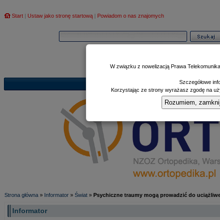
Start
|
Ustaw jako stronę startową
|
Powiadom o nas znajomych
W związku z nowelizacją Prawa Telekomunika
Szczegółowe info
Informator
Poczekalnia
Zd
|
|
Korzystając ze strony wyrażasz zgodę na uży
Rozumiem, zamknij i
Strona główna
»
Informator
»
Świat
»
Psychiczne traumy mogą prowadzić do uciążliw
Informator