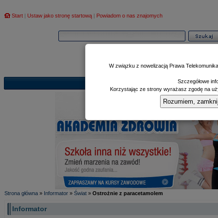
Start
|
Ustaw jako stronę startową
|
Powiadom o nas znajomych
W związku z nowelizacją Prawa Telekomunika
Szczegółowe info
Informator
Poczekalnia
Zd
|
|
Korzystając ze strony wyrażasz zgodę na uży
Rozumiem, zamknij i
Strona główna
»
Informator
»
Świat
»
Ostrożnie z paracetamolem
Informator