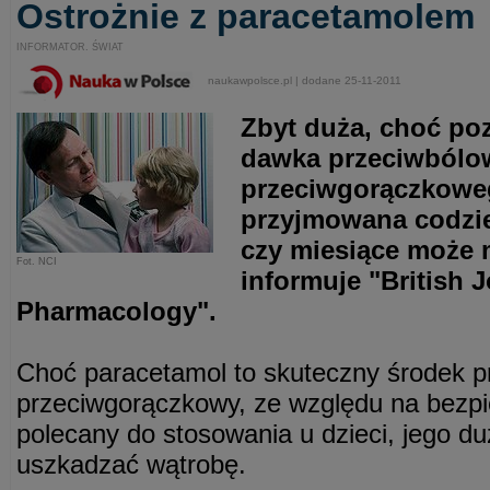
Ostrożnie z paracetamolem
INFORMATOR. ŚWIAT
naukawpolsce.pl | dodane 25-11-2011
Zbyt duża, choć po
dawka przeciwbólo
przeciwgorączkowe
przyjmowana codzie
czy miesiące może m
Fot. NCI
informuje "British J
Pharmacology".
Choć paracetamol to skuteczny środek p
przeciwgorączkowy, ze względu na bezp
polecany do stosowania u dzieci, jego d
uszkadzać wątrobę.