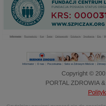
Informator
|
Rozmaitości
|
Kraj
|
Świat
|
Ciekawostki
|
Edukacja
|
Spotkania
|
Eko
|
W
Informator
|
O nas
|
Poczekalnia
|
Seks w Zdrowym Mieście
|
Zdrowy
Copyright © 20
PORTAL ZDROWIA &
Polity