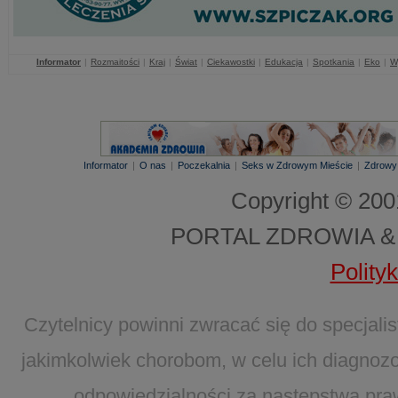
Informator
|
Rozmaitości
|
Kraj
|
Świat
|
Ciekawostki
|
Edukacja
|
Spotkania
|
Eko
|
W
Informator
|
O nas
|
Poczekalnia
|
Seks w Zdrowym Mieście
|
Zdrowy
Copyright © 20
PORTAL ZDROWIA &
Polity
Czytelnicy powinni zwracać się do specjal
jakimkolwiek chorobom, w celu ich diagnozo
odpowiedzialności za następstwa pra