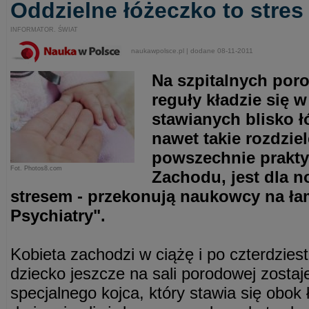
Oddzielne łóżeczko to stre
INFORMATOR. ŚWIAT
naukawpolsce.pl | dodane 08-11-2011
Na szpitalnych por
reguły kładzie się 
stawianych blisko ł
nawet takie rozdziel
powszechnie prakt
Fot. Photos8.com
Zachodu, jest dla 
stresem - przekonują naukowcy na ła
Psychiatry".
Kobieta zachodzi w ciążę i po czterdziest
dziecko jeszcze na sali porodowej zostaj
specjalnego kojca, który stawia się obok 