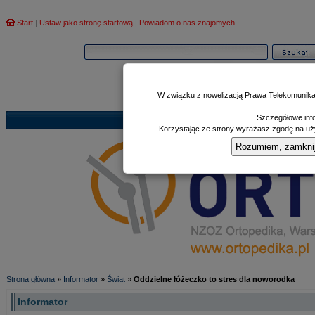
Start
|
Ustaw jako stronę startową
|
Powiadom o nas znajomych
W związku z nowelizacją Prawa Telekomunika
Szczegółowe info
Informator
Poczekalnia
Zd
|
|
Korzystając ze strony wyrażasz zgodę na uży
Rozumiem, zamknij i
Strona główna
»
Informator
»
Świat
»
Oddzielne łóżeczko to stres dla noworodka
Informator