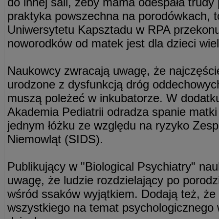
do innej sali, żeby mama odespała trudy
praktyka powszechna na porodówkach, t
Uniwersytetu Kapsztadu w RPA przekonuj
noworodków od matek jest dla dzieci wie
Naukowcy zwracają uwagę, że najczęściej
urodzone z dysfunkcją dróg oddechowych 
muszą poleżeć w inkubatorze. W dodat
Akademia Pediatrii odradza spanie matk
jednym łóżku ze względu na ryzyko Zes
Niemowląt (SIDS).
Publikujący w "Biological Psychiatry" n
uwagę, że ludzie rozdzielający po porodz
wśród ssaków wyjątkiem. Dodają też, że
wszystkiego na temat psychologicznego w