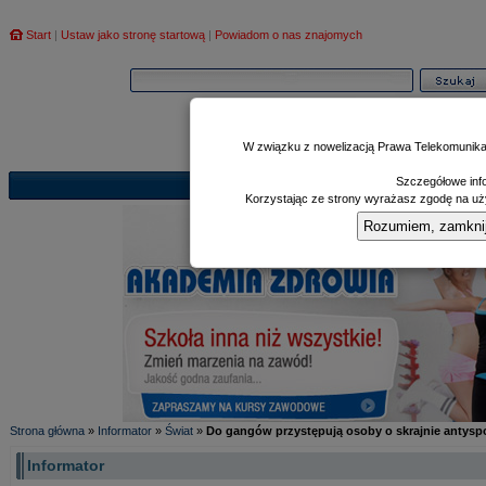
Start
|
Ustaw jako stronę startową
|
Powiadom o nas znajomych
W związku z nowelizacją Prawa Telekomunika
Szczegółowe info
Informator
Poczekalnia
Zd
|
|
Korzystając ze strony wyrażasz zgodę na uży
Rozumiem, zamknij i
Strona główna
»
Informator
»
Świat
»
Do gangów przystępują osoby o skrajnie antys
Informator