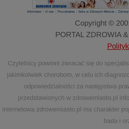
Informator
|
O nas
|
Poczekalnia
|
Seks w Zdrowym Mieście
|
Zdrowy
Copyright © 20
PORTAL ZDROWIA &
Polity
Czytelnicy powinni zwracać się do specjal
jakimkolwiek chorobom, w celu ich diagnozo
odpowiedzialności za następstwa pra
przedstawionych w zdrowemiasto.pl infor
internetowa zdrowemiasto.pl ma charakter po
bada i o