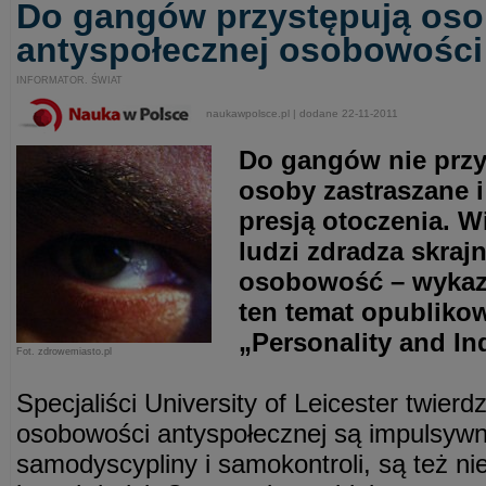
Do gangów przystępują osob
antyspołecznej osobowości
INFORMATOR. ŚWIAT
naukawpolsce.pl | dodane 22-11-2011
Do gangów nie przy
osoby zastraszane i
presją otoczenia. W
ludzi zdradza skraj
osobowość – wykaz
ten temat opubliko
„Personality and Ind
Fot. zdrowemiasto.pl
Specjaliści University of Leicester twierd
osobowości antyspołecznej są impulsywni
samodyscypliny i samokontroli, są też ni