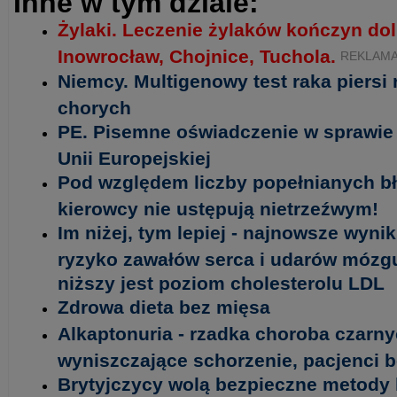
Inne w tym dziale:
Żylaki. Leczenie żylaków kończyn do
Inowrocław, Chojnice, Tuchola.
REKLAM
Niemcy. Multigenowy test raka piersi
chorych
PE. Pisemne oświadczenie w sprawie 
Unii Europejskiej
Pod względem liczby popełnianych b
kierowcy nie ustępują nietrzeźwym!
Im niżej, tym lepiej - najnowsze wyni
ryzyko zawałów serca i udarów mózgu 
niższy jest poziom cholesterolu LDL
Zdrowa dieta bez mięsa
Alkaptonuria - rzadka choroba czarny
wyniszczające schorzenie, pacjenci 
Brytyjczycy wolą bezpieczne metody 