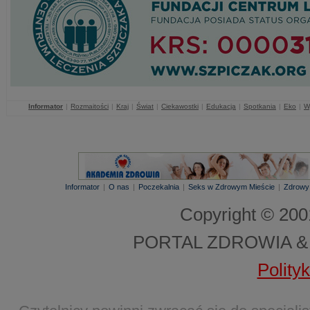
Informator
|
Rozmaitości
|
Kraj
|
Świat
|
Ciekawostki
|
Edukacja
|
Spotkania
|
Eko
|
W
Informator
|
O nas
|
Poczekalnia
|
Seks w Zdrowym Mieście
|
Zdrowy
Copyright © 20
PORTAL ZDROWIA &
Polity