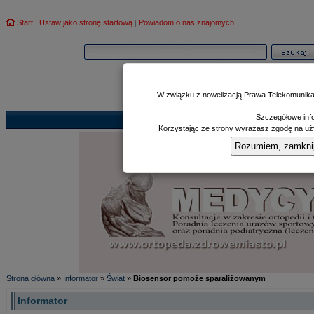
Start
|
Ustaw jako stronę startową
|
Powiadom o nas znajomych
W związku z nowelizacją Prawa Telekomunika
Szczegółowe info
Informator
Poczekalnia
Zd
|
|
Korzystając ze strony wyrażasz zgodę na uży
Rozumiem, zamknij i
Strona główna
»
Informator
»
Świat
»
Biosensor pomoże sparaliżowanym
Informator