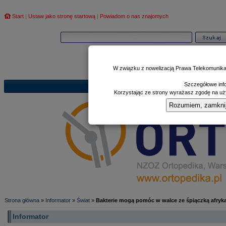
Start
|
Ustaw jako stronę startową
|
Powiadom o nas znajomych
W związku z nowelizacją Prawa Telekomunika
Szczegółowe info
Informator
Poczekalnia
Zd
|
|
Korzystając ze strony wyrażasz zgodę na uży
Rozumiem, zamknij i
Strona główna
»
Informator
»
Świat
»
Bakterie mogą pomóc w walce ze śpiączką afry
Informator