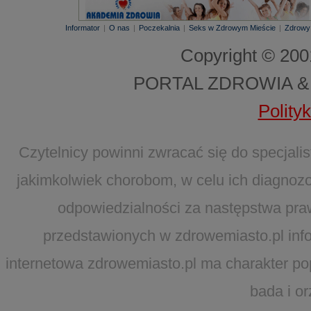
Informator
|
O nas
|
Poczekalnia
|
Seks w Zdrowym Mieście
|
Zdrowy
Copyright © 20
PORTAL ZDROWIA &
Polity
Czytelnicy powinni zwracać się do specjal
jakimkolwiek chorobom, w celu ich diagnozo
odpowiedzialności za następstwa pra
przedstawionych w zdrowemiasto.pl infor
internetowa zdrowemiasto.pl ma charakter po
bada i o