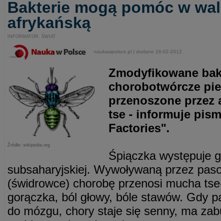
Bakterie mogą pomóc w wal
afrykańską
INFORMATOR. ŚWIAT
naukawpolsce.pl | dodane 16-02-2012
Zmodyfikowane bakt
chorobotwórcze pie
przenoszone przez 
tse - informuje pism
Factories".
Źródło: wikipedia.org
Śpiączka występuje g
subsaharyjskiej. Wywoływaną przez pasoż
(świdrowce) chorobę przenosi mucha tse-
gorączka, ból głowy, bóle stawów. Gdy p
do mózgu, chory staje się senny, ma zabu