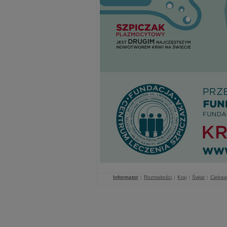
Informator
|
Rozmaitości
|
Kraj
|
Świat
|
Ciekaw