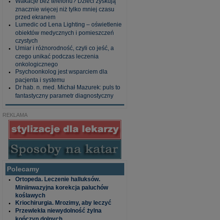
Wakacje bez telefonu? Dzieci zyskują
znacznie więcej niż tylko mniej czasu
przed ekranem
Lumedic od Lena Lighting – oświetlenie
obiektów medycznych i pomieszczeń
czystych
Umiar i różnorodność, czyli co jeść, a
czego unikać podczas leczenia
onkologicznego
Psychoonkolog jest wsparciem dla
pacjenta i systemu
Dr hab. n. med. Michał Mazurek: puls to
fantastyczny parametr diagnostyczny
REKLAMA
Polecamy
Ortopeda. Leczenie halluksów.
Miniinwazyjna korekcja paluchów
koślawych
Kriochirurgia. Mrozimy, aby leczyć
Przewlekła niewydolność żylna
kończyn dolnych