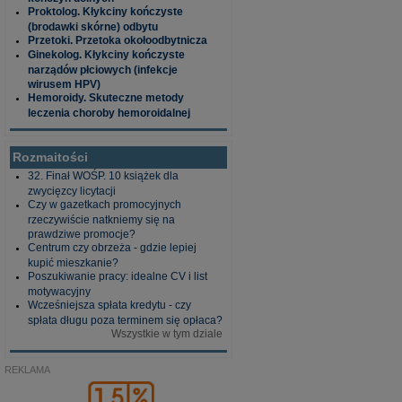
Proktolog. Kłykciny kończyste
(brodawki skórne) odbytu
Przetoki. Przetoka okołoodbytnicza
Ginekolog. Kłykciny kończyste
narządów płciowych (infekcje
wirusem HPV)
Hemoroidy. Skuteczne metody
leczenia choroby hemoroidalnej
Rozmaitości
32. Finał WOŚP. 10 książek dla
zwycięzcy licytacji
Czy w gazetkach promocyjnych
rzeczywiście natkniemy się na
prawdziwe promocje?
Centrum czy obrzeża - gdzie lepiej
kupić mieszkanie?
Poszukiwanie pracy: idealne CV i list
motywacyjny
Wcześniejsza spłata kredytu - czy
spłata długu poza terminem się opłaca?
Wszystkie w tym dziale
REKLAMA