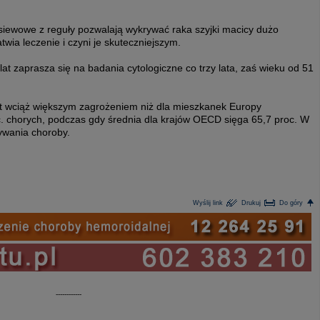
siewowe z reguły pozwalają wykrywać raka szyjki macicy dużo
atwia leczenie i czyni je skuteczniejszym.
at zaprasza się na badania cytologiczne co trzy lata, zaś wieku od 51
jest wciąż większym zagrożeniem niż dla mieszkanek Europy
c. chorych, podczas gdy średnia dla krajów OECD sięga 65,7 proc. W
ywania choroby.
Wyślij link
Drukuj
Do góry
------------