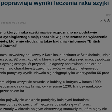
poprawiają wyniki leczenia raka szyjki
PAP
A
A
A
l | dodane 06-03-2012
y, u których raka szyjki macicy rozpoznano na podstawie
a cytologicznego mają znacznie większe szanse na wyleczenie
biety, które nie chodzą na takie badania - informuje "British
l Journal".
azali szwedzcy naukowcy z Karolinska Institutet w Sztokholmie, udaje
eczyć aż 92 proc. kobiet, u których wykryto raka szyjki macicy podczas
a cytologicznego. W przypadku diagnozy postawionej dopiero na
wie mało charakterystycznych objawów w rodzaju nietypowego
enia pomyślny wynik udawało się osiągnąć tylko w przypadku 66 proc.
mi objęto wszystkie szwedzkie kobiety, u których w latach 1999 -
ozpoznano raka szyjki macicy - w sumie 1230. Ich losy naukowcy
i przez osiem lat.
aka pojawiły się w okresie pomiędzy kolejnymi badaniami
ie co trzy do pięciu lat), leczenie udawało się w 74 proc.
re zmarły w okresie objętym obserwacją stanowiły te, które nigdy nie