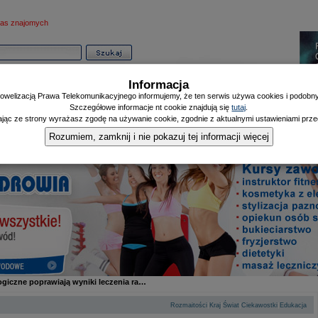
as znajomych
Informacja
owelizacją Prawa Telekomunikacyjnego informujemy, że ten serwis używa cookies i podobnyc
Szczegółowe informacje nt cookie znajdują się
tutaj
.
ając ze strony wyrażasz zgodę na używanie cookie, zgodnie z aktualnymi ustawieniami przeg
Informator
Poczekalnia
Zdrowy Mieszczanin
Doniesienia Listonosza
|
|
|
Rozumiem, zamknij i nie pokazuj tej informacji więcej
ogiczne poprawiają wyniki leczenia ra…
|
|
|
|
Rozmaitości
Kraj
Świat
Ciekawostki
Edukacja