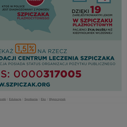
ostki
|
Edukacja
|
Spotkania
|
Eko
|
Wypoczynek