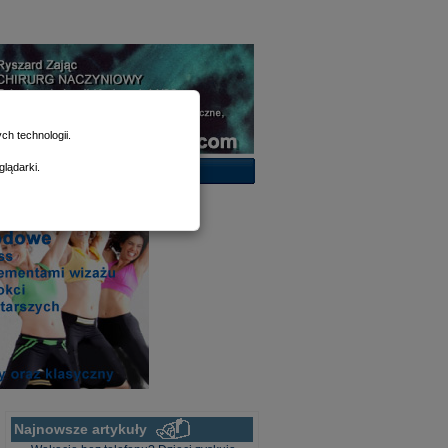
h technologii.
lądarki.
Najnowsze artykuły