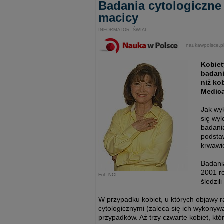
Badania cytologiczne 
macicy
INFORMATOR. ŚWIAT
naukawpolsce.p
Kobiet
badani
niż ko
Medica
Jak wyk
się wyl
badani
podsta
krwawi
Badania
2001 r
Fot. NCI
śledzil
W przypadku kobiet, u których objawy r
cytologicznymi (zaleca się ich wykonywan
przypadków. Aż trzy czwarte kobiet, któ