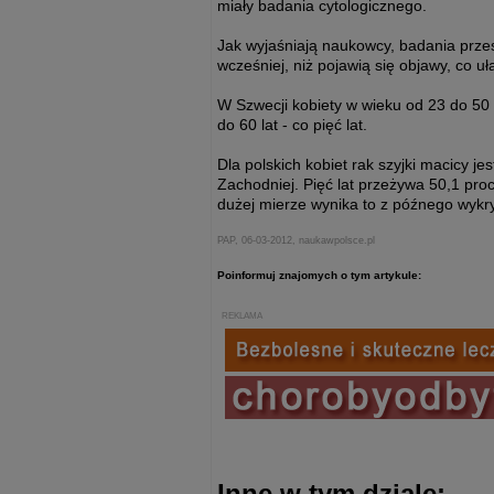
miały badania cytologicznego.
Jak wyjaśniają naukowcy, badania prze
wcześniej, niż pojawią się objawy, co uł
W Szwecji kobiety w wieku od 23 do 50 l
do 60 lat - co pięć lat.
Dla polskich kobiet rak szyjki macicy 
Zachodniej. Pięć lat przeżywa 50,1 pro
dużej mierze wynika to z późnego wykr
PAP, 06-03-2012, naukawpolsce.pl
Poinformuj znajomych o tym artykule:
REKLAMA
Inne w tym dziale: