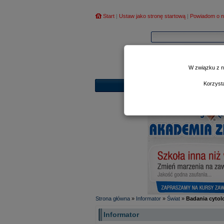
Start
|
Ustaw jako stronę startową
|
Powiadom o n
W związku z n
Korzyst
Strona główna
»
Informator
»
Świat
»
Badania cytol
Informator