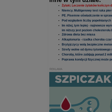
Żylaki. Leczenie żylaków kończyn d
Niemcy. Multigenowy test raka pie
PE. Pisemne oświadczenie w sprawie
Pod względem liczby popełnianych 
Im niżej, tym lepiej - najnowsze w
im niższy jest poziom cholesterolu
Zdrowa dieta bez mięsa
Alkaptonuria - rzadka choroba cza
Brytyjczycy wolą bezpieczne metod
Strefy wolne od dymu tytoniowego s
Choroby, które zabijają ponad 2 mil
Poprawa kondycji fizycznej może pr
REKLAMA