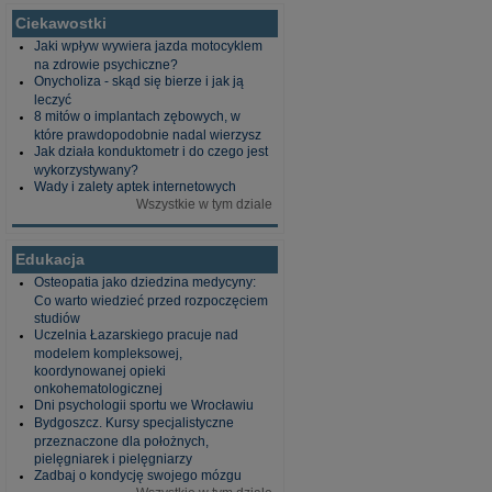
Ciekawostki
Jaki wpływ wywiera jazda motocyklem
na zdrowie psychiczne?
Onycholiza - skąd się bierze i jak ją
leczyć
8 mitów o implantach zębowych, w
które prawdopodobnie nadal wierzysz
Jak działa konduktometr i do czego jest
wykorzystywany?
Wady i zalety aptek internetowych
Wszystkie w tym dziale
Edukacja
Osteopatia jako dziedzina medycyny:
Co warto wiedzieć przed rozpoczęciem
studiów
Uczelnia Łazarskiego pracuje nad
modelem kompleksowej,
koordynowanej opieki
onkohematologicznej
Dni psychologii sportu we Wrocławiu
Bydgoszcz. Kursy specjalistyczne
przeznaczone dla położnych,
pielęgniarek i pielęgniarzy
Zadbaj o kondycję swojego mózgu