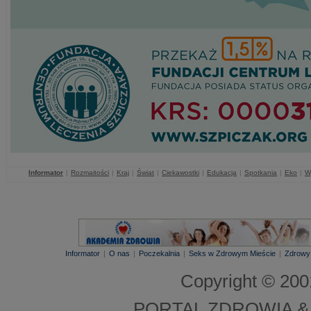
Informator
|
Rozmaitości
|
Kraj
|
Świat
|
Ciekawostki
|
Edukacja
|
Spotkania
|
Eko
|
W
Informator
|
O nas
|
Poczekalnia
|
Seks w Zdrowym Mieście
|
Zdrowy
Copyright © 20
PORTAL ZDROWIA &