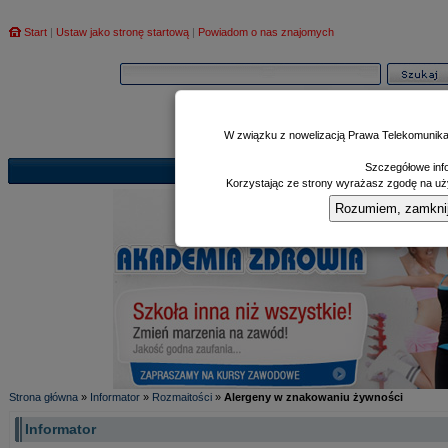
Start
|
Ustaw jako stronę startową
|
Powiadom o nas znajomych
W związku z nowelizacją Prawa Telekomunika
Szczegółowe info
Informator
Poczekalnia
Zd
|
|
Korzystając ze strony wyrażasz zgodę na uży
Rozumiem, zamknij i
Strona główna
»
Informator
»
Rozmaitości
»
Alergeny w znakowaniu żywności
Informator