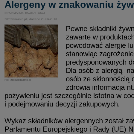
Alergeny w znakowaniu żyw
INFORMATOR. ROZMAITOŚCI
zdrowemiasto.pl | dodane 28-06-2013
Pewne składniki żywn
zawarte w produktac
powodować alergie lub
stanowiąc zagrożenie
predysponowanych do
Dla osób z alergią na
osób ze skłonnością 
Fot. zdrowemiasto.pl
zdrowia informacja n
pożywieniu jest szczególnie istotna w c
i podejmowaniu decyzji zakupowych.
Wykaz składników alergennych został za
Parlamentu Europejskiego i Rady (UE) N