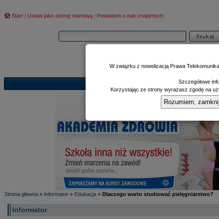
Start
|
Ustaw jako stronę startową
|
Powiadom o nas znajomych
W związku z nowelizacją Prawa Telekomunika
Szczegółowe info
Informator
Poczekalnia
Zd
|
|
Korzystając ze strony wyrażasz zgodę na uży
Rozumiem, zamknij i
Strona główna
»
Informator
»
Edukacja
»
Dlaczego warto studiować pielęgniarstwo?
Informator