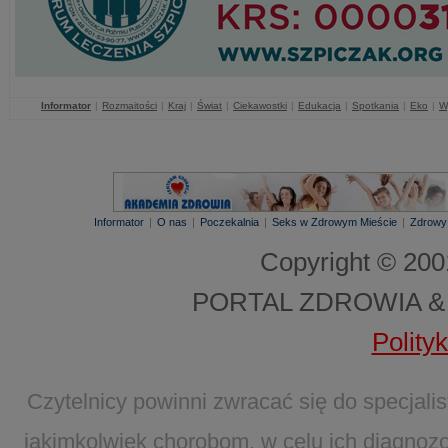
Informator
|
Rozmaitości
|
Kraj
|
Świat
|
Ciekawostki
|
Edukacja
|
Spotkania
|
Eko
|
W
Informator
|
O nas
|
Poczekalnia
|
Seks w Zdrowym Mieście
|
Zdrowy
Copyright © 20
PORTAL ZDROWIA &
Polity
Czytelnicy powinni zwracać się do specjal
jakimkolwiek chorobom, w celu ich diagnozo