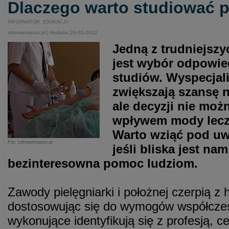
Dlaczego warto studiować p
INFORMATOR. EDUKACJA
zdrowemiasto.pl | dodane 29-05-2012
Jedną z trudniejszy
jest wybór odpowie
studiów. Wyspecjal
zwiększają szansę n
ale decyzji nie mo
wpływem mody lecz
Warto wziąć pod uw
Fot. zdrowemiasto.pl
jeśli bliska jest na
bezinteresowna pomoc ludziom.
Zawody pielęgniarki i położnej czerpią z his
dostosowując się do wymogów współczes
wykonujące identyfikują się z profesją, c