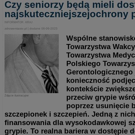
Czy seniorzy będą mieli dos
najskuteczniejszejochrony 
INFORMATOR. KRAJ
zdrowemiasto.pl | dodane 06-06-2025
Wspólne stanowisk
Towarzystwa Wakcyn
Towarzystwa Medyc
Polskiego Towarzy
Gerontologicznego 
konieczność podjęci
kontekście zwiększ
przeciw grypie wśr
Zdjęcie ilustracyjne
poprzez usunięcie b
szczepionek i szczepień. Jedną z nich
finansowania dla wysokodawkowej sz
grypie. To realna bariera w dostępie 