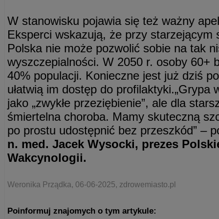
W stanowisku pojawia się też ważny ape
Eksperci wskazują, że przy starzejącym 
Polska nie może pozwolić sobie na tak n
wyszczepialności. W 2050 r. osoby 60+ 
40% populacji. Konieczne jest już dziś po
ułatwią im dostęp do profilaktyki.„Gryp
jako „zwykłe przeziębienie”, ale dla stars
śmiertelna choroba. Mamy skuteczną szc
po prostu udostępnić bez przeszkód” – 
n. med. Jacek Wysocki, prezes Polsk
Wakcynologii.
Weronika Prządka, 06-06-2025, zdrowemiasto.pl
Poinformuj znajomych o tym artykule: