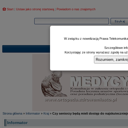
Start
|
Ustaw jako stronę startową
|
Powiadom o nas znajomych
W związku z nowelizacją Prawa Telekomunika
Szczegółowe info
Informator
Poczekalnia
Zd
|
|
Korzystając ze strony wyrażasz zgodę na uży
Rozumiem, zamknij i
Strona główna
»
Informator
»
Kraj
»
Czy seniorzy będą mieli dostęp do najskutecznie
Informator