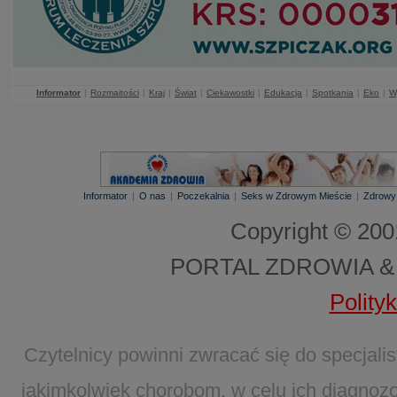
Informator
|
Rozmaitości
|
Kraj
|
Świat
|
Ciekawostki
|
Edukacja
|
Spotkania
|
Eko
|
W
Informator
|
O nas
|
Poczekalnia
|
Seks w Zdrowym Mieście
|
Zdrowy
Copyright © 20
PORTAL ZDROWIA &
Polity
Czytelnicy powinni zwracać się do specjal
jakimkolwiek chorobom, w celu ich diagnozo