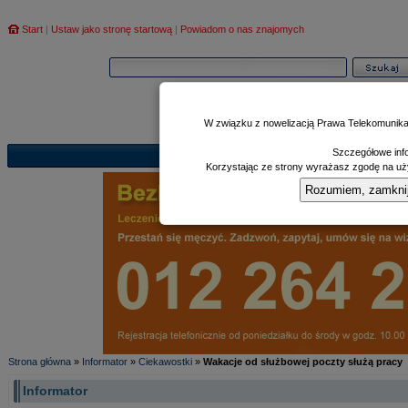
Start
|
Ustaw jako stronę startową
|
Powiadom o nas znajomych
W związku z nowelizacją Prawa Telekomunika
Szczegółowe info
Informator
Poczekalnia
Zd
|
|
Korzystając ze strony wyrażasz zgodę na uży
Rozumiem, zamknij i
Strona główna
»
Informator
»
Ciekawostki
»
Wakacje od służbowej poczty służą pracy
Informator