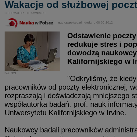
Wakacje od służbowej poczt
INFORMATOR. CIEKAWOSTKI
naukawpolsce.pl | dodane 08-05-2012
Odstawienie poczty 
redukuje stres i po
dowodzą naukowcy 
Kalifornijskiego w I
Fot. NCI
"Odkryliśmy, że kiedy
pracowników od poczty elektronicznej, w
rozpraszają i doświadczają mniejszego st
współautorka badań, prof. nauk informat
Uniwersytetu Kalifornijskiego w Irvine.
Naukowcy badali pracowników administra