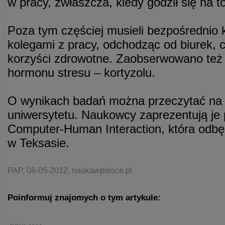
w pracy, zwłaszcza, kiedy godził się na to
Poza tym częściej musieli bezpośrednio 
kolegami z pracy, odchodząc od biurek, c
korzyści zdrowotne. Zaobserwowano też
hormonu stresu – kortyzolu.
O wynikach badań można przeczytać na s
uniwersytetu. Naukowcy zaprezentują je 
Computer-Human Interaction, która odbęd
w Teksasie.
PAP, 08-05-2012, naukawpolsce.pl
Poinformuj znajomych o tym artykule: