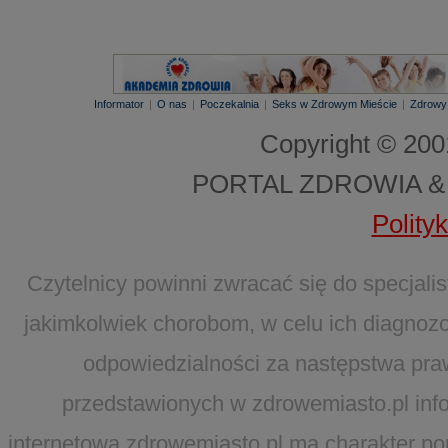
Informator
|
O nas
|
Poczekalnia
|
Seks w Zdrowym Mieście
|
Zdrowy
Copyright © 20
PORTAL ZDROWIA &
Polity
Czytelnicy powinni zwracać się do specjal
jakimkolwiek chorobom, w celu ich diagnozo
odpowiedzialności za następstwa pra
przedstawionych w zdrowemiasto.pl infor
internetowa zdrowemiasto.pl ma charakter po